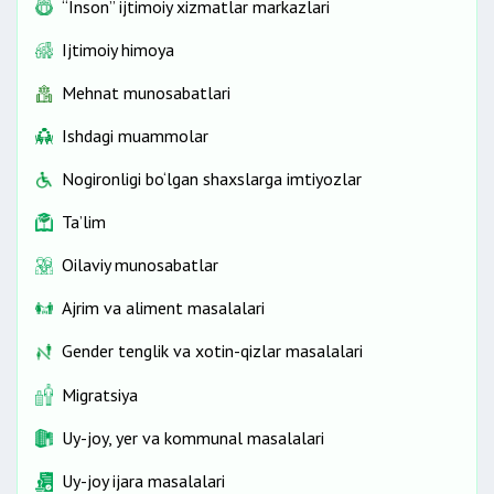
“Inson” ijtimoiy xizmatlar markazlari
Ijtimoiy himoya
Mehnat munosabatlari
Ishdagi muammolar
Nogironligi bo‘lgan shaxslarga imtiyozlar
Ta’lim
Oilaviy munosabatlar
Ajrim va aliment masalalari
Gender tenglik va xotin-qizlar masalalari
Migratsiya
Uy-joy, yer va kommunal masalalari
Uy-joy ijara masalalari