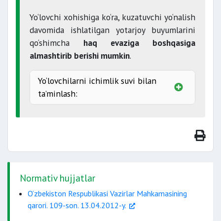
Yo‘lovchi xohishiga ko‘ra, kuzatuvchi yo‘nalish
davomida ishlatilgan yotarjoy buyumlarini
qo‘shimcha
haq evaziga boshqasiga
almashtirib berishi mumkin
.
Yo‘lovchilarni ichimlik suvi bilan
ta’minlash:
kamida
3-marta
bepul
Normativ hujjatlar
O‘zbekiston Respublikasi Vazirlar Mahkamasining
qarori. 109-son. 13.04.2012-y.