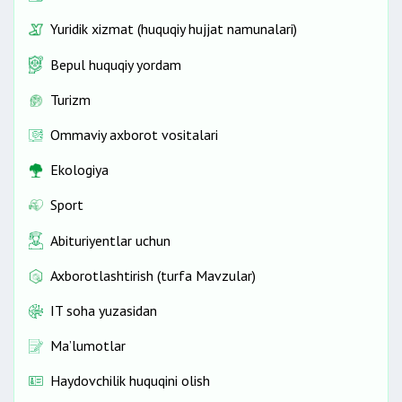
Yuridik xizmat (huquqiy hujjat namunalari)
Bepul huquqiy yordam
Turizm
Ommaviy axborot vositalari
Ekologiya
Sport
Abituriyentlar uchun
Axborotlashtirish (turfa Mavzular)
IT soha yuzasidan
Ma’lumotlar
Haydovchilik huquqini olish