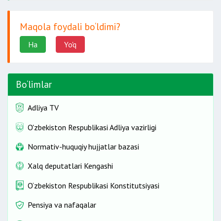
Maqola foydali bo‘ldimi?
Ha
Yo'q
Bo‘limlar
Adliya TV
O'zbekiston Respublikasi Adliya vazirligi
Normativ-huquqiy hujjatlar bazasi
Xalq deputatlari Kengashi
O‘zbekiston Respublikasi Konstitutsiyasi
Pensiya va nafaqalar