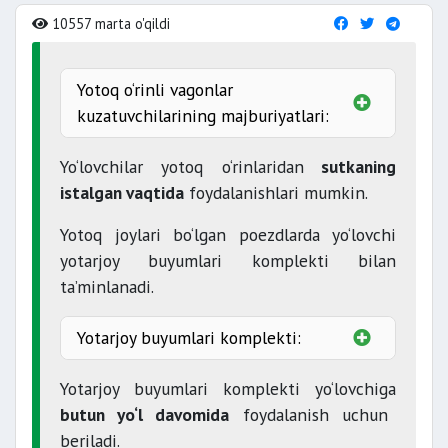
10557 marta o'qildi
Yotoq o‘rinli vagonlar
kuzatuvchilarining majburiyatlari:
30
Yo‘lovchilar yotoq o‘rinlaridan
sutkaning
daqiqadan
istalgan vaqtida
foydalanishlari mumkin.
Yotoq joylari bo‘lgan poezdlarda yo‘lovchi
yotarjoy buyumlari komplekti bilan
mas’uldir
ta’minlanadi.
Yotarjoy buyumlari komplekti:
choyshab
Yotarjoy buyumlari komplekti yo‘lovchiga
yostiq jild
sochiq
butun yo‘l davomida
foydalanish uchun
beriladi.