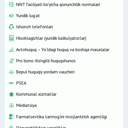
NNT faoliyati bo'yicha qonunchilik normalari
Yuridik lug‘at
Ishonch telefonlari
Hisoblagichlar (yuridik kalkulyatorlar)
Avtohuquq – Yo‘ldagi huquq va boshqa masalalar
Pro bono-Ko‘ngilli huquqshunos
Bepul huquqiy yordam vaucheri
PSEA
Kommunal xizmatlar
Mediatsiya
Farmatsevtika tarmog'ini rivojlantirish agentligi
Qonunchilikdagi yangiliklar