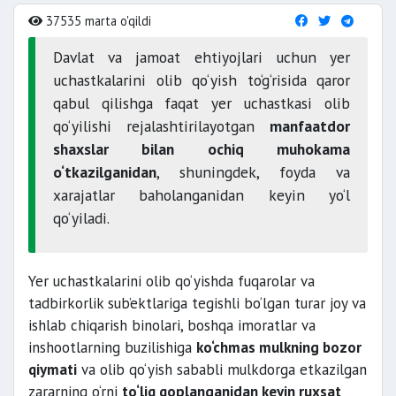
37535 marta o'qildi
Davlat va jamoat ehtiyojlari uchun yer
uchastkalarini olib qo‘yish to‘g‘risida qaror
qabul qilishga faqat yer uchastkasi olib
qo‘yilishi rejalashtirilayotgan
manfaatdor
shaxslar bilan ochiq muhokama
o‘tkazilganidan
, shuningdek, foyda va
xarajatlar baholanganidan keyin yo‘l
qo‘yiladi.
Yer uchastkalarini olib qo‘yishda fuqarolar va
tadbirkorlik sub’ektlariga tegishli bo‘lgan turar joy va
ishlab chiqarish binolari, boshqa imoratlar va
inshootlarning buzilishiga
ko‘chmas mulkning bozor
qiymati
va olib qo‘yish sababli mulkdorga etkazilgan
zararning o‘rni
to‘liq qoplanganidan keyin ruxsat