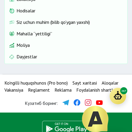
Hodisalar
Siz uchun muhim (bilib qo‘ygan yaxshi)
Mahalla “yettiligi”
Moliya
Dayjestlar
Ko‘ngilli huquqshunos (Pro bono)
Sayt xaritasi
Aloqalar
Vakansiya
Reglament
Reklama
Foydalanish shartlari
24/7
Кузатиб боринг: