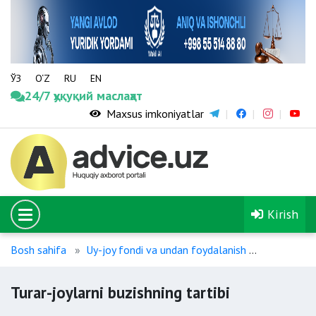
ЎЗ
O‘Z
RU
EN
24/7 ҳуқуқий маслаҳат
Maxsus imkoniyatlar
Kirish
Bosh sahifa
Uy-joy fondi va undan foydalanish
Turar-joyla
Turar-joylarni buzishning tartibi