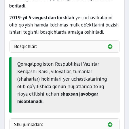
beriladi
.
2019-yil 5-avgustdan boshlab
yer uchastkalarini
olib qo‘yish hamda ko‘chmas mulk ob’ektlarini buzish
ishlari tegishli bosqichlarda amalga oshiriladi.
Bosqichlar:
birinchi bosqichda
Qoraqalpog‘iston Respublikasi Vazirlar
Kengashi Raisi, viloyatlar, tumanlar
buzilishi rejalashtirilgan hudud bo‘yicha
(shaharlar) hokimlari yer uchastkalarining
materiallar
olib qo‘yilishida qonun hujjatlariga to‘liq
rioya etilishi uchun
shaxsan javobgar
ikkinchi bosqichda
hisoblanadi.
Shu jumladan: