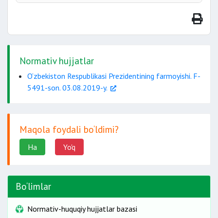
xulosa tayyorlanadi;
uchinchi bosqichda
mulkdorlarning
Normativ hujjatlar
belgilangan tartibda va muddatlarda
O‘zbekiston Respublikasi Prezidentining farmoyishi. F-
xabardor qilinishi;
5491-son. 03.08.2019-y.
etkazilgan zararning o‘rni bozor qiymati
Maqola foydali bo‘ldimi?
Ha
Yo'q
2
Bo‘limlar
yilgacha muddatda uy-joy berilishi
Normativ-huquqiy hujjatlar bazasi