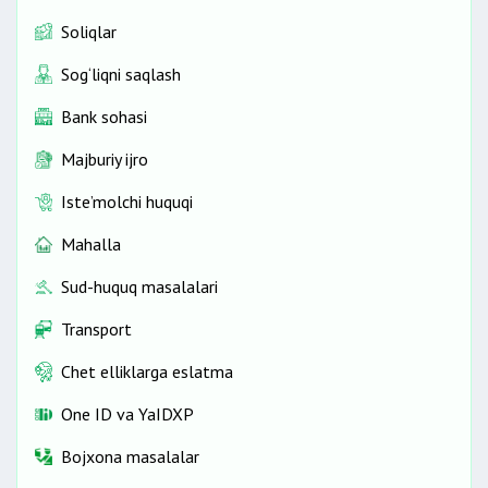
Soliqlar
Sog‘liqni saqlash
Bank sohasi
Majburiy ijro
Iste’molchi huquqi
Mahalla
Sud-huquq masalalari
Transport
Chet elliklarga eslatma
One ID vа YaIDXP
Bojxona masalalar