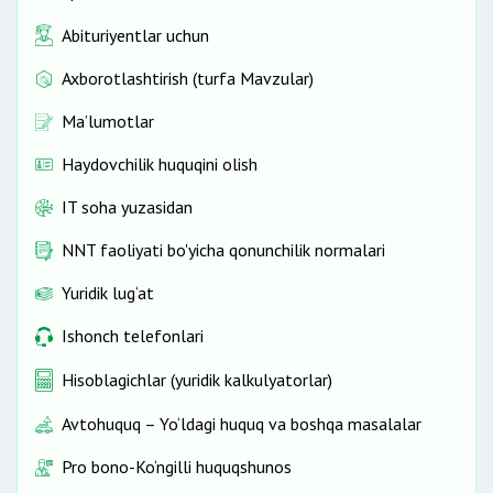
Abituriyentlar uchun
Axborotlashtirish (turfa Mavzular)
Ma’lumotlar
Haydovchilik huquqini olish
IT soha yuzasidan
NNT faoliyati bo'yicha qonunchilik normalari
Yuridik lug‘at
Ishonch telefonlari
Hisoblagichlar (yuridik kalkulyatorlar)
Avtohuquq – Yo‘ldagi huquq va boshqa masalalar
Pro bono-Ko‘ngilli huquqshunos