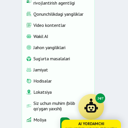
rivojlantirish agentligi
Qonunchilikdagi yangiliklar
Video kontentlar
Wakil AI
Jahon yangiliklari
Sug‘urta masalalari
Jamiyat
Hodisalar
Lokatsiya
24/7
Siz uchun muhim (bilib
qo‘ygan yaxshi)
Moliya
AI YORDAMCHI