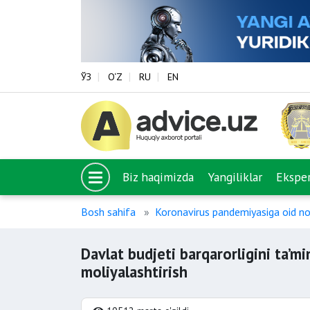
ЎЗ
O‘Z
RU
EN
Biz haqimizda
Yangiliklar
Eksper
Bosh sahifa
Koronavirus pandemiyasiga oid no
Davlat budjeti barqarorligini ta’mi
moliyalashtirish