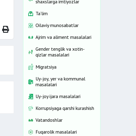
shaxslarga imtiyozlar
Ta’lim
Oilaviy munosabatlar
Ajrim va aliment masalalari
Gender tenglik va xotin-
qizlar masalalari
Migratsiya
Uy-joy, yer va kommunal
masalalari
Uy-joy ijara masalalari
Korrupsiyaga qarshi kurashish
Vatandoshlar
Fuqarolik masalalari