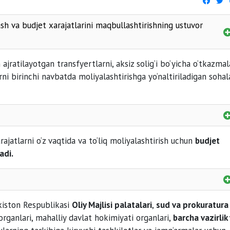
ash va budjet xarajatlarini maqbullashtirishning ustuvor
kechiktirib bo‘lmaydigan
ajratilayotgan transfyertlarni, aksiz solig‘i bo‘yicha o‘tkazmal
i birinchi navbatda moliyalashtirishga yo‘naltiriladigan sohal
xarajatlarni keyingi davrlarga ko‘chirish
dori vositalari v
rajatlarni o‘z vaqtida va to‘liq moliyalashtirish uchun
budjet
adi.
kommunal to‘lovlar
xarajatlarni mustaqil kamaytirish
alida 50 foiz
iston Respublikasi
Oliy Majlisi palatalari
,
sud va prokuratura
organlari, mahalliy davlat hokimiyati organlari,
barcha vazirlik