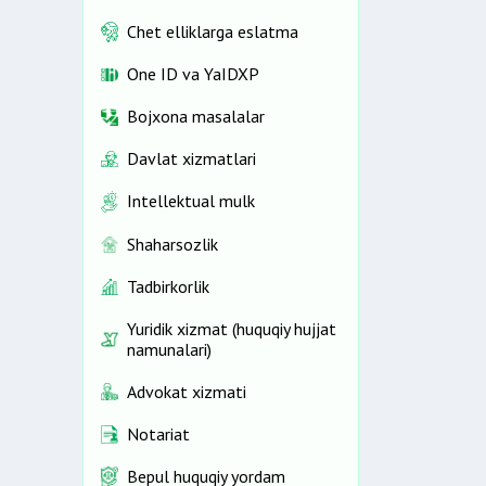
Chet elliklarga eslatma
One ID vа YaIDXP
Bojxona masalalar
Davlat xizmatlari
Intellektual mulk
Shaharsozlik
Tadbirkorlik
Yuridik xizmat (huquqiy hujjat
namunalari)
Advokat xizmati
Notariat
Bepul huquqiy yordam