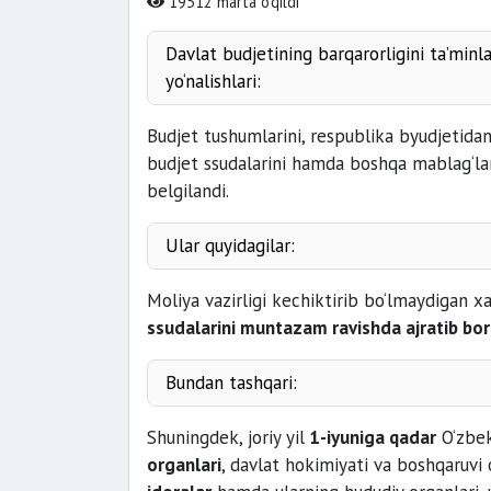
19512 marta o'qildi
Davlat budjetining barqarorligini ta’minl
yo‘nalishlari:
Budjet tushumlarini, respublika byudjetidan 
budjet ssudalarini hamda boshqa mablag‘larn
ijtimoiy xarajatlarning
belgilandi.
Ular quyidagilar:
davlat dasturlarini bajarishga
Moliya vazirligi kechiktirib bo‘lmaydigan xa
tibbiyot buyumlari
ssudalarini muntazam ravishda ajratib bor
davlat-xususiy sheriklik loyihalari
ish haqi
Bundan tashqari:
ustav kapit
Shuningdek, joriy yil
1-iyuniga qadar
O‘zbek
Inqirozga qarshi kurashish
organlari
, davlat hokimiyati va boshqaruvi 
ustav kapitalida 50 foiz