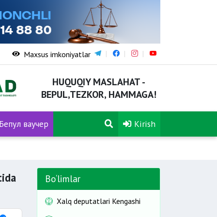
Maxsus imkoniyatlar
HUQUQIY MASLAHAT -
BEPUL,TEZKOR, HAMMAGA!
Бепул ваучер
Kirish
 va birinchi navbatdagi tadbirlarni o‘z vaqtida moliyalashtirish
tida
Bo‘limlar
Xalq deputatlari Kengashi