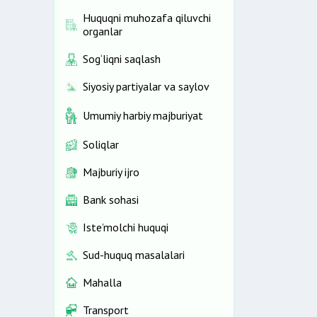
Huquqni muhozafa qiluvchi
organlar
Sog‘liqni saqlash
Siyosiy partiyalar va saylov
Umumiy harbiy majburiyat
Soliqlar
Majburiy ijro
Bank sohasi
Iste’molchi huquqi
Sud-huquq masalalari
Mahalla
Transport