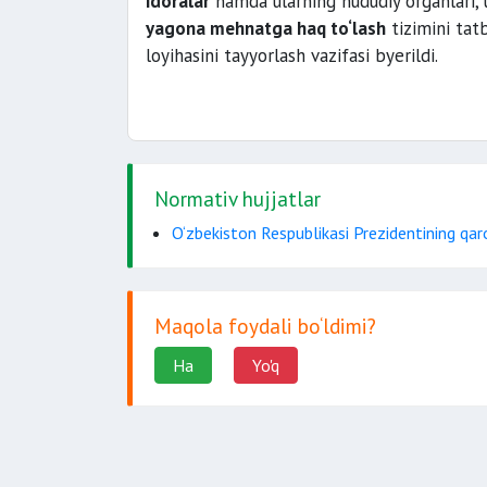
idoralar
hamda ularning hududiy organlari, u
2019-yil uchun olingan va 2020-yil
yagona mehnatga haq to‘lash
tizimini tat
loyihasini tayyorlash vazifasi byerildi.
koronavirus inf
Normativ hujjatlar
O‘zbekiston Respublikasi Prezidentining qa
Maqola foydali bo‘ldimi?
Ha
Yo'q