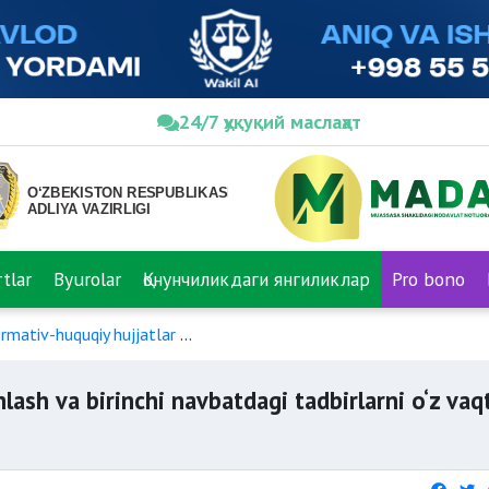
24/7 ҳуқуқий маслаҳат
tlar
Byurolar
Қонунчиликдаги янгиликлар
Pro bono
rmativ-huquqiy hujjatlar
Davlat budjeti barqarorligini ta’minlash
nlash va birinchi navbatdagi tadbirlarni o‘z vaq