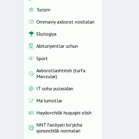
Turizm
Ommaviy axborot vositalari
Ekologiya
Abituriyentlar uchun
Sport
Axborotlashtirish (turfa
Mavzular)
IT soha yuzasidan
Ma’lumotlar
Haydovchilik huquqini olish
NNT faoliyati bo'yicha
qonunchilik normalari