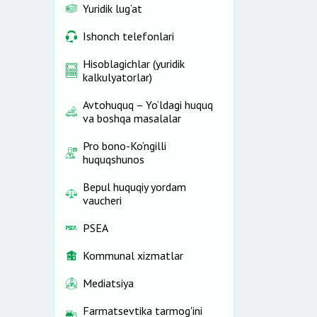
Yuridik lug‘at
Ishonch telefonlari
Hisoblagichlar (yuridik
kalkulyatorlar)
Avtohuquq – Yo‘ldagi huquq
va boshqa masalalar
Pro bono-Ko‘ngilli
huquqshunos
Bepul huquqiy yordam
vaucheri
PSEA
Kommunal xizmatlar
Mediatsiya
Farmatsevtika tarmog'ini