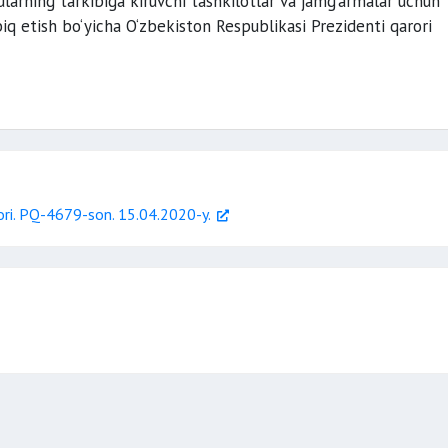
larning tarkibiga kiruvchi tashkilotlar va jamg‘armalar uchun
da
biq etish bo‘yicha O‘zbekiston Respublikasi Prezidenti qarori
eksiyasining tarqalishiga qarshi kurashish
alohida rejimini belgilash huquqi byerildi
rori. PQ-4679-son. 15.04.2020-y.