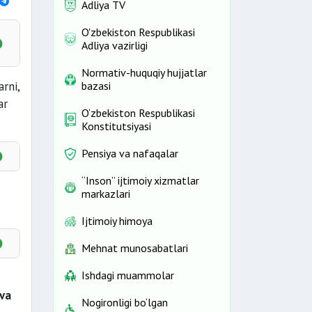
Adliya TV
O'zbekiston Respublikasi
Adliya vazirligi
Normativ-huquqiy hujjatlar
arni,
bazasi
ar
O‘zbekiston Respublikasi
Konstitutsiyasi
Pensiya va nafaqalar
a
“Inson” ijtimoiy xizmatlar
markazlari
Ijtimoiy himoya
Mehnat munosabatlari
Ishdagi muammolar
 va
Nogironligi bo‘lgan