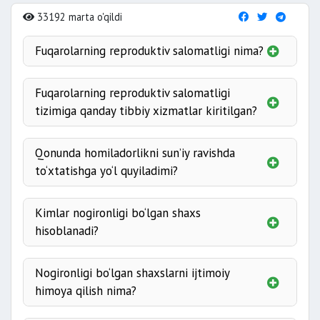
33192 marta o'qildi
Fuqarolarning reproduktiv salomatligi nima?
Fuqarolarning reproduktiv salomatligi
tizimiga qanday tibbiy xizmatlar kiritilgan?
Qonunda homiladorlikni sun’iy ravishda
to‘xtatishga yo‘l quyiladimi?
fuqarolarning reproduktiv salomatligi
to‘g‘risida ishonchli va to‘liq axborot
Kimlar nogironligi bo‘lgan shaxs
olish;
hisoblanadi?
homiladorlikni saqlab yurishni va
bolaning asoratlarsiz hamda
Nogironligi bo‘lgan shaxslarni ijtimoiy
nuqsonlarsiz tug‘ilishini ta’minlaydigan,
himoya qilish nima?
homiladorlik, tug‘ish va tug‘ishdan
keyingi davrdagi tadbirlar, muolajalar