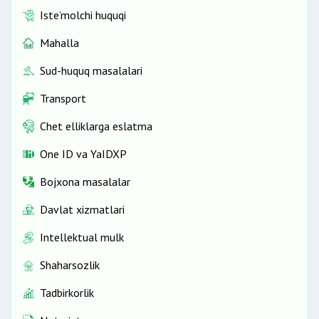
Iste’molchi huquqi
Mahalla
Sud-huquq masalalari
Transport
Chet elliklarga eslatma
One ID vа YaIDXP
Bojxona masalalar
Davlat xizmatlari
Intellektual mulk
Shaharsozlik
Tadbirkorlik