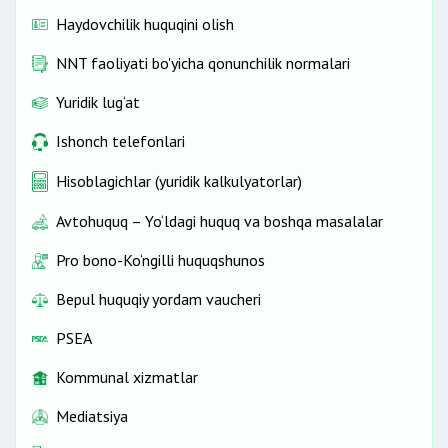
Haydovchilik huquqini olish
NNT faoliyati bo'yicha qonunchilik normalari
Yuridik lug‘at
Ishonch telefonlari
Hisoblagichlar (yuridik kalkulyatorlar)
Avtohuquq – Yo‘ldagi huquq va boshqa masalalar
Pro bono-Ko‘ngilli huquqshunos
Bepul huquqiy yordam vaucheri
PSEA
Kommunal xizmatlar
Mediatsiya