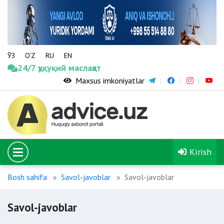
ЎЗ
O‘Z
RU
EN
24/7 ҳуқуқий маслаҳат
Maxsus imkoniyatlar
Kirish
Bosh sahifa
Savol-javoblar
Savol-javoblar
Savol-javoblar