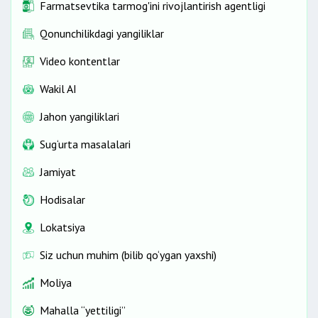
Farmatsevtika tarmog'ini rivojlantirish agentligi
Qonunchilikdagi yangiliklar
Video kontentlar
Wakil AI
Jahon yangiliklari
Sug‘urta masalalari
Jamiyat
Hodisalar
Lokatsiya
Siz uchun muhim (bilib qo‘ygan yaxshi)
Moliya
Mahalla “yettiligi”