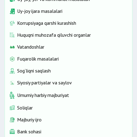
Uy-joy ijara masalalari
Korrupsiyaga qarshi kurashish
Huquqni muhozafa qiluvchi organlar
Vatandoshlar
Fuqarolik masalalari
Sog‘liqni saqlash
Siyosiy partiyalar va saylov
Umumiy harbiy majburiyat
Soliqlar
Majburiy ijro
Bank sohasi