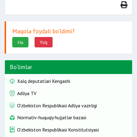
bo‘g‘inida va bir qator davlat davolash-
profilaktika muassasalarida, birinchi
navbatda
qishloq joylardagi
tibbiyot
Maqola foydali bo‘ldimi?
muassasalarida tibbiy xizmatlar
ko‘rsatish;
Ha
Yo'q
aholini
yuqumli kasalliklarga
qarshi
immunizatsiyalash va emlash;
ijtimoiy axamiyatga ega va atrofdagilar
Bo‘limlar
sog‘lig‘iga xavf tug‘diruvchi sil, xavfli
o‘sma, ruhiy, narkologik,
Xalq deputatlari Kengashi
endokrinologik, hamda kasb
Adliya TV
kasalliklariga duchor bo‘lgan shaxslarga
ixtisoslashgan tibbiy yordam
O'zbekiston Respublikasi Adliya vazirligi
ko‘rsatish
;
Normativ-huquqiy hujjatlar bazasi
bolalarni tekshiruvdan o‘tkazish
va
davolash (pullik muassasalardan
O‘zbekiston Respublikasi Konstitutsiyasi
tashqari);