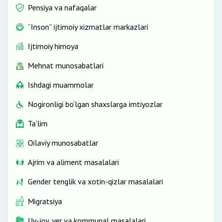
Pensiya va nafaqalar
15-17 yoshdagi o‘smirlarni, hamda
chaqiruv komissiyalarining
“Inson” ijtimoiy xizmatlar markazlari
yo‘llanmalari
bilan chaqiriq yoshidagi
Ijtimoiy himoya
(18-27 yosh) shaxslarni tekshiruvdan
o‘tkazish va davolash;
Mehnat munosabatlari
homiladorlarga tibbiy
xizmat ko‘rsatish
Ishdagi muammolar
(pullik muassasalardan tashqari);
bemorlarning
imtiyozli toifalariga
Nogironligi bo‘lgan shaxslarga imtiyozlar
(nogironligi bo‘lgan shaxslar, urush
Ta’lim
faxriylari, g‘irt etimlar va boshqalar)
bepul tibbiy xizmat ko‘rsatish.
Oilaviy munosabatlar
Ajrim va aliment masalalari
Gender tenglik va xotin-qizlar masalalari
Migratsiya
Uy-joy, yer va kommunal masalalari