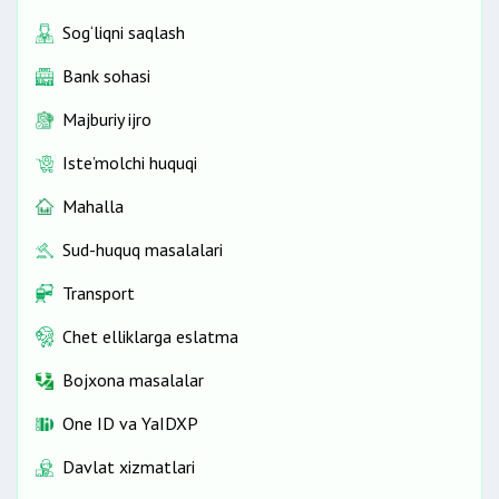
Sog‘liqni saqlash
Bank sohasi
Majburiy ijro
Iste’molchi huquqi
Mahalla
Sud-huquq masalalari
Transport
Chet elliklarga eslatma
Bojxona masalalar
One ID vа YaIDXP
Davlat xizmatlari