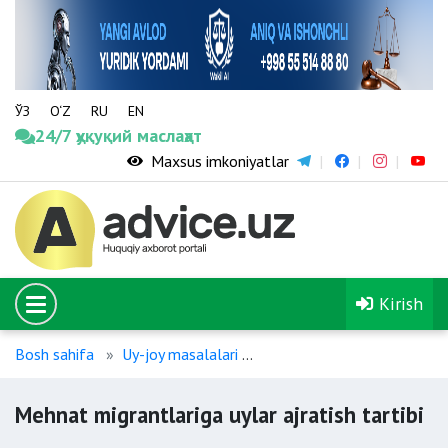
ЎЗ
O‘Z
RU
EN
24/7 ҳуқуқий маслаҳат
Maxsus imkoniyatlar
Kirish
Bosh sahifa
Uy-joy masalalari
Mehnat migrantlariga uylar 
Mehnat migrantlariga uylar ajratish tartibi