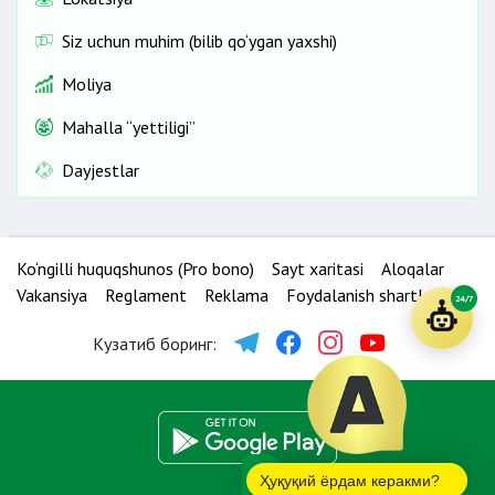
Siz uchun muhim (bilib qo‘ygan yaxshi)
Moliya
Mahalla “yettiligi”
Dayjestlar
Ko‘ngilli huquqshunos (Pro bono)
Sayt xaritasi
Aloqalar
Vakansiya
Reglament
Reklama
Foydalanish shartlari
24/7
Кузатиб боринг:
Ҳуқуқий ёрдам керакми?