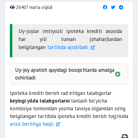
26407 marta o'qildi
Uy-joylar imtiyozli ipoteka krediti asosida
har yili tuman (shahar)lardan
belgilangan
tartibda ajratiladi.
Uy-joy ajratish quyidagi bosqichlarda amalga
oshiriladi:
Ipoteka krediti berish rad etilgan talabgorlar
keyingi yilda talabgorlarni
tanlash bo‘yicha
komissiya tomonidan yozma tavsiya olganidan so‘ng
so‘rovnoma-ariza taqdim
belgilangan tartibda ipoteka krediti berish to‘g‘risida
etiladi;
ariza berishga haqli.
15 ish kuni