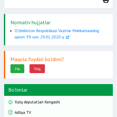
ehtiyojmand mehnat
migrantlarini
Normativ hujjatlar
O‘zbekiston Respublikasi Vazirlar Mahkamasining
qarori. 39-son. 29.01.2020-y.
yozma tavsiya berishni rad etish
Maqola foydali bo‘ldimi?
injiniring
kompaniyasi filialiga
Ha
Yo'q
Bo‘limlar
Xalq deputatlari Kengashi
Adliya TV