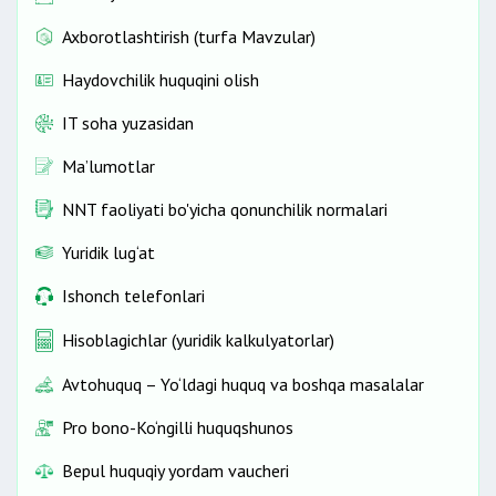
Axborotlashtirish (turfa Mavzular)
Haydovchilik huquqini olish
IT soha yuzasidan
Ma’lumotlar
NNT faoliyati bo'yicha qonunchilik normalari
Yuridik lug‘at
Ishonch telefonlari
Hisoblagichlar (yuridik kalkulyatorlar)
Avtohuquq – Yo‘ldagi huquq va boshqa masalalar
Pro bono-Ko‘ngilli huquqshunos
Bepul huquqiy yordam vaucheri