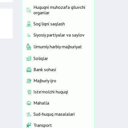
Huquqni muhozafa qiluvchi
organlar
Sog‘liqni saqlash
Siyosiy partiyalar va saylov
Umumiy harbiy majburiyat
Soliqlar
Bank sohasi
Majburiy ijro
Iste’molchi huquqi
Mahalla
Sud-huquq masalalari
Transport