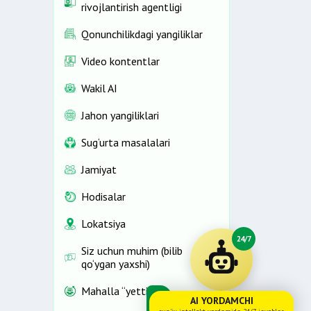
rivojlantirish agentligi
Qonunchilikdagi yangiliklar
Video kontentlar
Wakil AI
Jahon yangiliklari
Sug‘urta masalalari
Jamiyat
Hodisalar
Lokatsiya
24/7
Siz uchun muhim (bilib
qo‘ygan yaxshi)
Mahalla “yettiligi”
AI YORDAMCHI