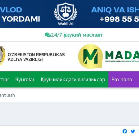
24/7 ҳуқуқий маслаҳат
tlar
Byurolar
Қонунчиликдаги янгиликлар
Pro bono
tentlash