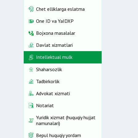
Chet elliklarga eslatma
One ID vа YaIDXP
Bojxona masalalar
Davlat xizmatlari
Intellektual mulk
Shaharsozlik
Tadbirkorlik
Advokat xizmati
Notariat
Yuridik xizmat (huquqiy hujjat
namunalari)
Bepul huquqiy yordam