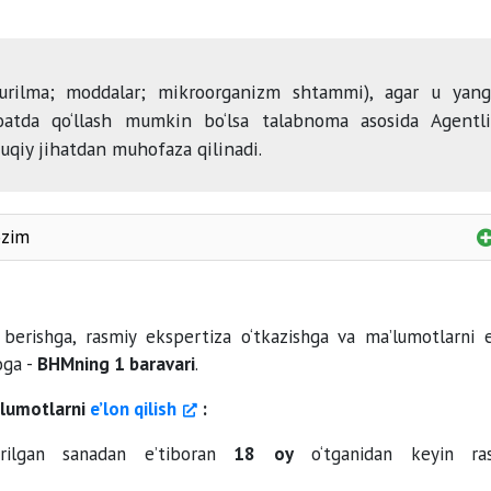
rilma; moddalar; mikroorganizm shtammi), agar u yang
noatda qo‘llash mumkin bo‘lsa talabnoma asosida Agentl
uqiy jihatdan muhofaza qilinadi.
ozim
ariza
erishga, rasmiy ekspertiza o‘tkazishga va ma’lumotlarni e
oga -
BHMning 1 baravari
.
’lumotlarni
e’lon qilish
:
boj
irilgan sanadan e’tiboran
18
oy
o‘tganidan keyin ra
ilova qilinadi