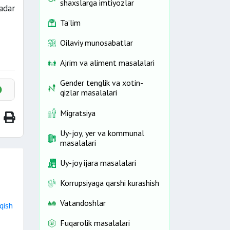
shaxslarga imtiyozlar
adar
Ta’lim
Oilaviy munosabatlar
Ajrim va aliment masalalari
Gender tenglik va xotin-
qizlar masalalari
Migratsiya
Uy-joy, yer va kommunal
masalalari
Uy-joy ijara masalalari
Korrupsiyaga qarshi kurashish
Vatandoshlar
qish
Fuqarolik masalalari