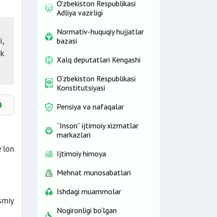
O'zbekiston Respublikasi
Adliya vazirligi
Normativ-huquqiy hujjatlar
i,
bazasi
ik
Xalq deputatlari Kengashi
O‘zbekiston Respublikasi
Konstitutsiyasi
Pensiya va nafaqalar
“Inson” ijtimoiy xizmatlar
markazlari
’lon
Ijtimoiy himoya
Mehnat munosabatlari
Ishdagi muammolar
smiy
Nogironligi bo‘lgan