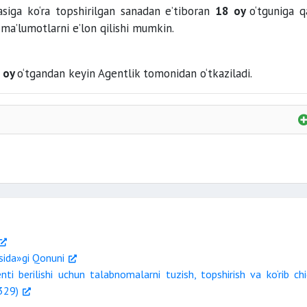
siga ko‘ra topshirilgan sanadan e’tiboran
18 oy
o‘tguniga q
i ma’lumotlarni e’lon qilishi mumkin.
oy
o‘tgandan keyin Agentlik tomonidan o‘tkaziladi.
namunasi
hun ariza namunasi
isida»gi Qonuni
nti berilishi uchun talabnomalarni tuzish, topshirish va ko‘rib chi
1329)