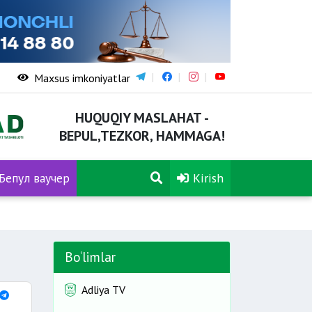
Maxsus imkoniyatlar
HUQUQIY MASLAHAT -
BEPUL,TEZKOR, HAMMAGA!
Бепул ваучер
Kirish
Bo‘limlar
Adliya TV