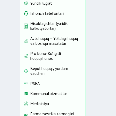
Yuridik lug‘at
Ishonch telefonlari
Hisoblagichlar (yuridik
kalkulyatorlar)
Avtohuquq – Yo‘ldagi huquq
va boshqa masalalar
Pro bono-Ko‘ngilli
huquqshunos
Bepul huquqiy yordam
vaucheri
PSEA
Kommunal xizmatlar
Mediatsiya
Farmatsevtika tarmog'ini