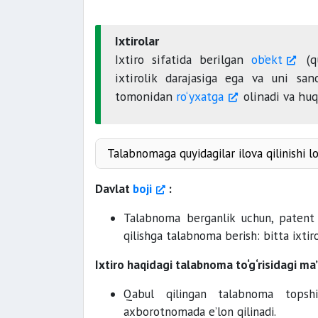
Ixtirolar
Ixtiro sifatida berilgan
ob’ekt
(qu
ixtirolik darajasiga ega va uni sa
tomonidan
ro‘yxatga
olinadi va huq
Talabnomaga quyidagilar ilova qilinishi l
Davlat
boji
:
Talabnoma berganlik uchun, patent b
qilishga talabnoma berish: bitta ixtir
Ixtiro haqidagi talabnoma to‘g‘risidagi ma
Qabul qilingan talabnoma topsh
axborotnomada e’lon qilinadi.