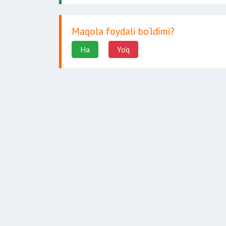
Maqola foydali bo‘ldimi?
Ha
Yo'q