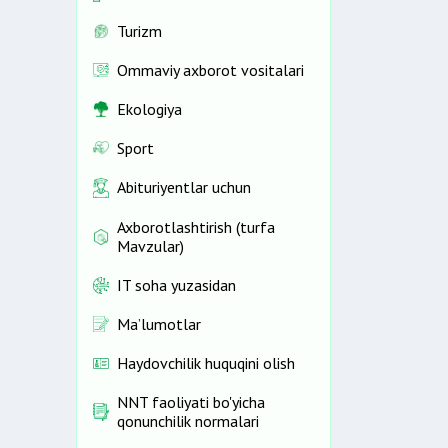
Turizm
Ommaviy axborot vositalari
Ekologiya
Sport
Abituriyentlar uchun
Axborotlashtirish (turfa
Mavzular)
IT soha yuzasidan
Ma’lumotlar
Haydovchilik huquqini olish
NNT faoliyati bo'yicha
qonunchilik normalari