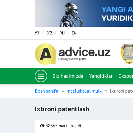
ЎЗ
O‘Z
RU
EN
Biz haqimizda
Yangiliklar
Eksper
Bosh sahifa
Intellektual mulk
Ixtironi pa
Ixtironi patentlash
38565 marta o'qildi