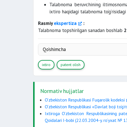
Talabnoma beruvchining iltimosnoma
ixtiro haqidagi talabnoma to‘g‘risidag
Rasmiy
ekspertiza
:
Talabnoma topshirilgan sanadan boshlab
2
Qo‘shimcha
Intelektual mulk agentligi portali
ixtiro
patent olish
Ixtiroga patent olish
Iltimosnoma namunasi
O‘zgartirish(lar) kiritish uchun ariza 
Talabnoma beruvchini o‘zgartirish uc
Normativ hujjatlar
O‘zbekiston Respublikasi Fuqarolik kodeksi
O‘zbekiston Respublikasi «Davlat boji to‘g‘r
Ixtiroga O‘zbekiston Respublikasining pate
Qoidalari I-bobi (22.03.2004-y. ro‘yxat № 