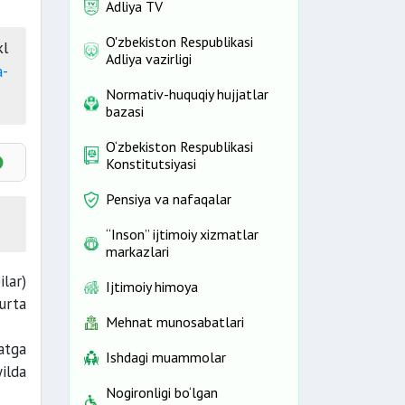
Adliya TV
O'zbekiston Respublikasi
kl
Adliya vazirligi
a-
Normativ-huquqiy hujjatlar
bazasi
O‘zbekiston Respublikasi
Konstitutsiyasi
Pensiya va nafaqalar
“Inson” ijtimoiy xizmatlar
markazlari
vchi
ilar)
Ijtimoiy himoya
urta
 uni
Mehnat munosabatlari
atga
Ishdagi muammolar
ilda
Nogironligi bo‘lgan