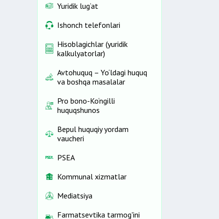
Yuridik lug‘at
Ishonch telefonlari
Hisoblagichlar (yuridik
kalkulyatorlar)
Avtohuquq – Yo‘ldagi huquq
va boshqa masalalar
Pro bono-Ko‘ngilli
huquqshunos
Bepul huquqiy yordam
vaucheri
PSEA
Kommunal xizmatlar
Mediatsiya
Farmatsevtika tarmog'ini