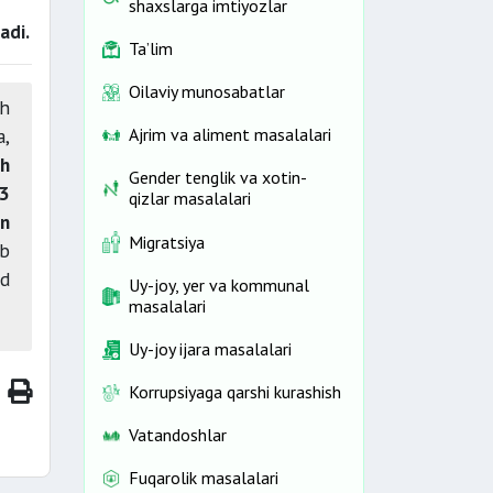
shaxslarga imtiyozlar
adi.
Ta’lim
Oilaviy munosabatlar
sh
a,
Ajrim va aliment masalalari
sh
Gender tenglik va xotin-
3
qizlar masalalari
an
Migratsiya
ib
yd
Uy-joy, yer va kommunal
masalalari
Uy-joy ijara masalalari
Korrupsiyaga qarshi kurashish
Vatandoshlar
Fuqarolik masalalari