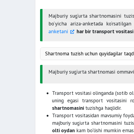
Majburiy sug‘urta shartnomasini tuzis
bo‘yicha ariza-anketada ko‘rsatilgan
anketani
har bir transport vositasi
Shartnoma tuzish uchun quyidagilar taqd
pasporti
ro‘yxatida
Majburiy sug‘urta shartnomasi ommavi
Transport vositasi olinganda (sotib o
hujjatlar
uning egasi transport vositasini r
transport vositasi
egasining ixtiyo
shartnomasini
tuzishga haqlidir.
boshqarishga qo‘yilgan yaqin qarindo
Transport vositasidan mavsumiy foyda
majburiy sug‘urta shartnomasini tuzi
olti oydan
kam bo‘lishi mumkin emas