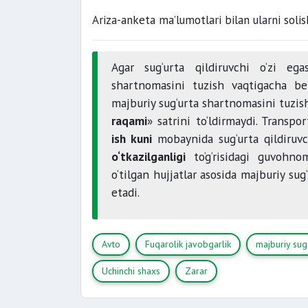
Ariza-anketa ma’lumotlari bilan ularni soli
Agar sug‘urta qildiruvchi o‘zi ega
shartnomasini tuzish vaqtigacha bel
majburiy sug‘urta shartnomasini tuzish t
raqami
» satrini to‘ldirmaydi. Transpo
ish kuni
mobaynida sug‘urta qildiruvc
o‘tkazilganligi
to‘g‘risidagi guvohnom
o‘tilgan hujjatlar asosida majburiy sug
etadi.
Avto
Fuqarolik javobgarlik
majburiy sug‘
Uchinchi shaxs
Zarar