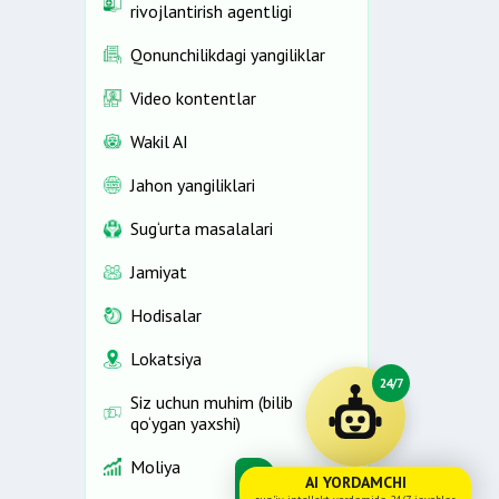
rivojlantirish agentligi
Qonunchilikdagi yangiliklar
Video kontentlar
Wakil AI
Jahon yangiliklari
Sug‘urta masalalari
Jamiyat
Hodisalar
Lokatsiya
24/7
Siz uchun muhim (bilib
qo‘ygan yaxshi)
Moliya
AI YORDAMCHI