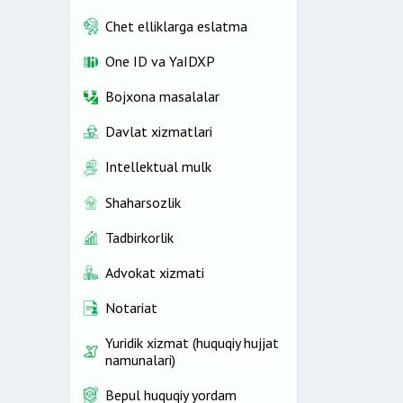
Chet elliklarga eslatma
One ID vа YaIDXP
Bojxona masalalar
Davlat xizmatlari
Intellektual mulk
Shaharsozlik
Tadbirkorlik
Advokat xizmati
Notariat
Yuridik xizmat (huquqiy hujjat
namunalari)
Bepul huquqiy yordam