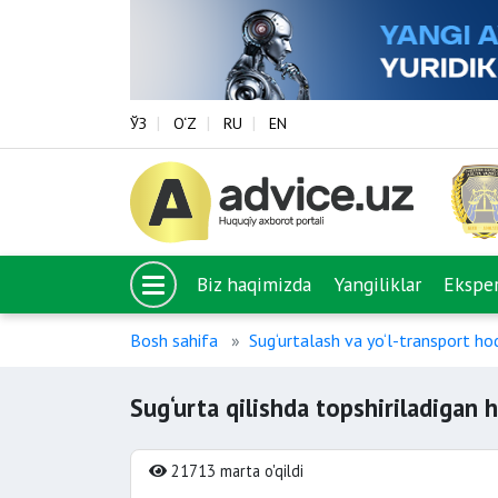
ЎЗ
O‘Z
RU
EN
Biz haqimizda
Yangiliklar
Eksper
Bosh sahifa
Sug‘urtalash va yo‘l-transport hod
Sug‘urta qilishda topshiriladigan h
21713 marta o'qildi