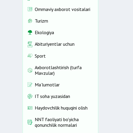
Ommaviy axborot vositalari
Turizm
Ekologiya
Abituriyentlar uchun
Sport
Axborotlashtirish (turfa
Mavzular)
Ma’lumotlar
IT soha yuzasidan
Haydovchilik huquqini olish
NNT faoliyati bo'yicha
qonunchilik normalari