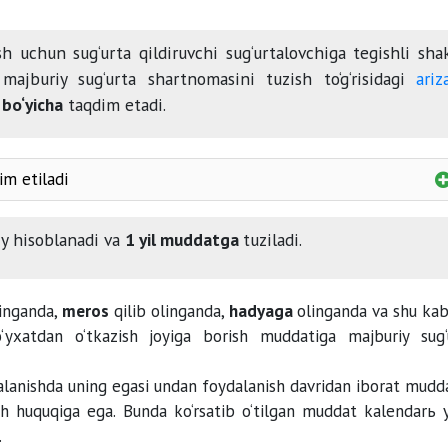
h uchun sug‘urta qildiruvchi sug‘urtalovchiga tegishli sha
 majburiy sug‘urta shartnomasini tuzish to‘g‘risidagi
ariz
 bo‘yicha
taqdim etadi.
im etiladi
n o‘tkazilganligi to‘g‘risidagi guvohnoma
y hisoblanadi va
1 yil muddatga
tuziladi.
haydovchilik guvohnomasi
tasdiqlo
linganda,
meros
qilib olinganda,
hadyaga
olinganda va shu kab
o‘yxatdan o‘tkazish joyiga borish muddatiga majburiy sug‘
ri bilan
mazkur transport vositasidan foydalanish va
shlarining
qarindoshlik darajasini tasdiqlovchi hujjatlar
.
lanishda uning egasi undan foydalanish davridan iborat mudd
sh huquqiga ega. Bunda ko‘rsatib o‘tilgan muddat kalendarь y
.