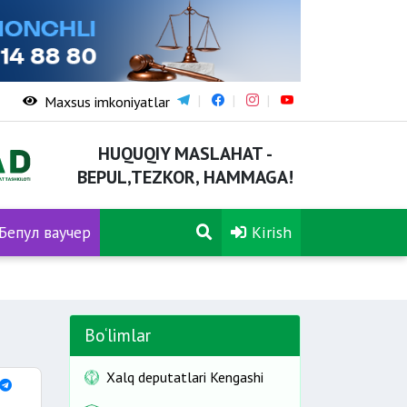
Maxsus imkoniyatlar
HUQUQIY MASLAHAT -
BEPUL,TEZKOR, HAMMAGA!
Бепул ваучер
Kirish
Bo‘limlar
Xalq deputatlari Kengashi