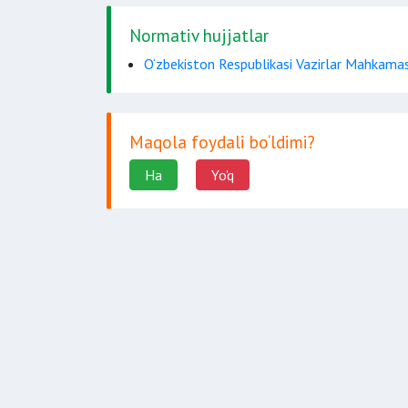
Normativ hujjatlar
O‘zbekiston Respublikasi Vazirlar Mahkamas
Maqola foydali bo‘ldimi?
Ha
Yo'q