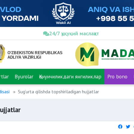
24/7 ҳуқуқий маслаҳат
tlar
Byurolar
Қонунчиликдаги янгиликлар
Pro bono
isasi
Sug‘urta qilishda topshiriladigan hujjatlar
ujjatlar