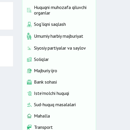
Huquqni muhozafa qiluvchi
organlar
Sog‘liqni saqlash
Umumiy harbiy majburiyat
Siyosiy partiyalar va saylov
Soliqlar
Majburiy ijro
Bank sohasi
Iste’molchi huquqi
Sud-huquq masalalari
Mahalla
Transport