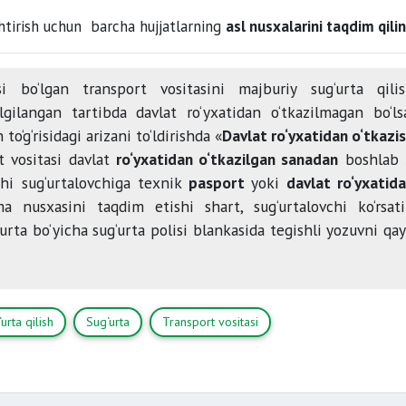
shtirish uchun barcha hujjatlarning
asl nusxalarini taqdim qilin
si bo‘lgan transport vositasini majburiy sug‘urta qili
gilangan tartibda davlat ro‘yxatidan o‘tkazilmagan bo‘ls
o‘g‘risidagi arizani to‘ldirishda «
Davlat ro‘yxatidan o‘tkazi
rt vositasi davlat
ro‘yxatidan o‘tkazilgan sanadan
boshlab
hi sug‘urtalovchiga texnik
pasport
yoki
davlat ro‘yxatid
a nusxasini taqdim etishi shart, sug‘urtalovchi ko‘rsat
‘urta bo‘yicha sug‘urta polisi blankasida tegishli yozuvni qa
urta qilish
Sug‘urta
Transport vositasi