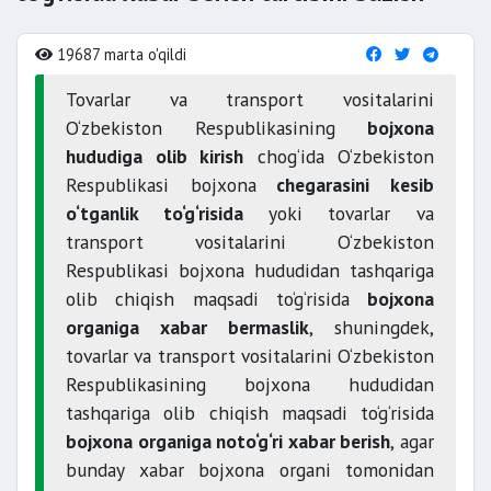
19687 marta o'qildi
Tovarlar va transport vositalarini
O‘zbekiston Respublikasining
bojxona
hududiga olib kirish
chog‘ida O‘zbekiston
Respublikasi bojxona
chegarasini kesib
o‘tganlik to‘g‘risida
yoki tovarlar va
transport vositalarini O‘zbekiston
Respublikasi bojxona hududidan tashqariga
olib chiqish maqsadi to‘g‘risida
bojxona
organiga xabar bermaslik
, shuningdek,
tovarlar va transport vositalarini O‘zbekiston
Respublikasining bojxona hududidan
tashqariga olib chiqish maqsadi to‘g‘risida
bojxona organiga noto‘g‘ri xabar berish
, agar
bunday xabar bojxona organi tomonidan