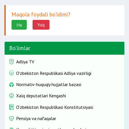
Maqola foydali bo‘ldimi?
Ha
Yo'q
Bo‘limlar
Adliya TV
O'zbekiston Respublikasi Adliya vazirligi
Normativ-huquqiy hujjatlar bazasi
Xalq deputatlari Kengashi
O‘zbekiston Respublikasi Konstitutsiyasi
Pensiya va nafaqalar