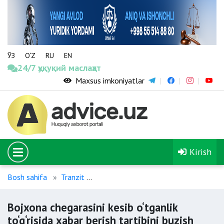
ЎЗ
O‘Z
RU
EN
24/7 ҳуқуқий маслаҳат
Maxsus imkoniyatlar
Kirish
Bosh sahifa
Tranzit
Bojxona chegarasini kesib o‘tganlik to‘g
Bojxona chegarasini kesib o‘tganlik
to‘g‘risida xabar berish tartibini buzish