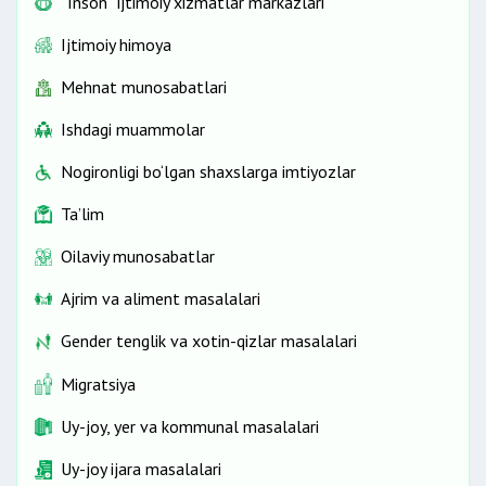
“Inson” ijtimoiy xizmatlar markazlari
Ijtimoiy himoya
Mehnat munosabatlari
Ishdagi muammolar
Nogironligi bo‘lgan shaxslarga imtiyozlar
Ta’lim
Oilaviy munosabatlar
Ajrim va aliment masalalari
Gender tenglik va xotin-qizlar masalalari
Migratsiya
Uy-joy, yer va kommunal masalalari
Uy-joy ijara masalalari