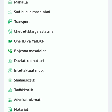
Mahalla
Sud-huquq masalalari
Transport
Chet elliklarga eslatma
One ID vа YaIDXP
Bojxona masalalar
Davlat xizmatlari
Intellektual mulk
Shaharsozlik
Tadbirkorlik
Advokat xizmati
Notariat