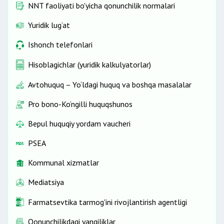
NNT faoliyati bo'yicha qonunchilik normalari
Yuridik lug‘at
Ishonch telefonlari
Hisoblagichlar (yuridik kalkulyatorlar)
Avtohuquq – Yo‘ldagi huquq va boshqa masalalar
Pro bono-Ko‘ngilli huquqshunos
Bepul huquqiy yordam vaucheri
PSEA
Kommunal xizmatlar
Mediatsiya
Farmatsevtika tarmog'ini rivojlantirish agentligi
Qonunchilikdagi yangiliklar