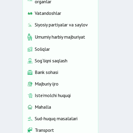
organlar
Vatandoshlar
Siyosiy partiyalar va saylov
Umumiy harbiy majburiyat
Soliqlar
Sog‘liqni saqlash
Bank sohasi
Majburiy ijro
Iste’molchi huquqi
Mahalla
Sud-huquq masalalari
Transport