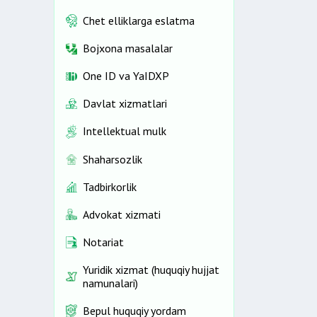
Chet elliklarga eslatma
Bojxona masalalar
One ID vа YaIDXP
Davlat xizmatlari
Intellektual mulk
Shaharsozlik
Tadbirkorlik
Advokat xizmati
Notariat
Yuridik xizmat (huquqiy hujjat
namunalari)
Bepul huquqiy yordam