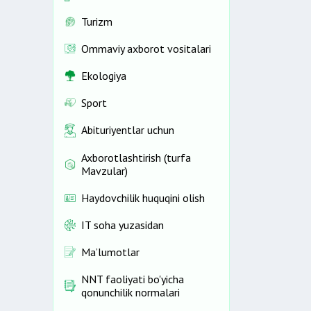
Turizm
Ommaviy axborot vositalari
Ekologiya
Sport
Abituriyentlar uchun
Axborotlashtirish (turfa
Mavzular)
Haydovchilik huquqini olish
IT soha yuzasidan
Ma’lumotlar
NNT faoliyati bo'yicha
qonunchilik normalari