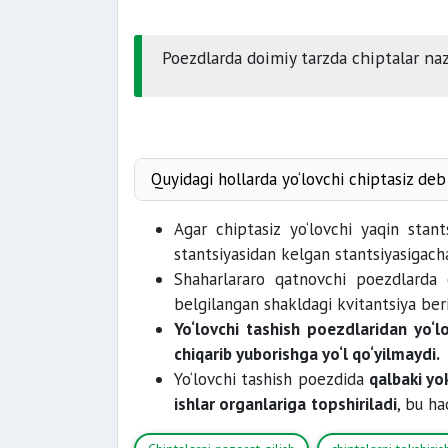
Poezdlarda doimiy tarzda chiptalar naz
Quyidagi hollarda yo‘lovchi chiptasiz deb
Agar chiptasiz yo‘lovchi yaqin stant
ma’lumotlar
stantsiyasidan kelgan stantsiyasigac
o‘zgartirishlar
Shaharlararo qatnovchi poezdlarda 
belgilangan shakldagi kvitantsiya be
Yo‘lovchi tashish poezdlaridan yo‘l
chiqarib yuborishga yo‘l qo‘yilmaydi.
Yo‘lovchi tashish poezdida
qalbaki yo
ishlar organlariga
topshiriladi
, bu h