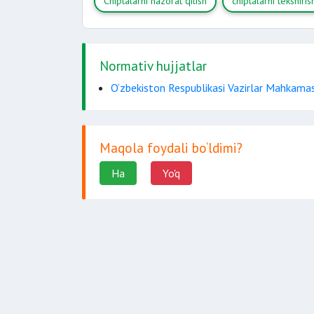
Chiptalarni nazorat qilish
chiptalarni tekshiris
Normativ hujjatlar
O‘zbekiston Respublikasi Vazirlar Mahkamas
Maqola foydali bo‘ldimi?
Ha
Yo'q