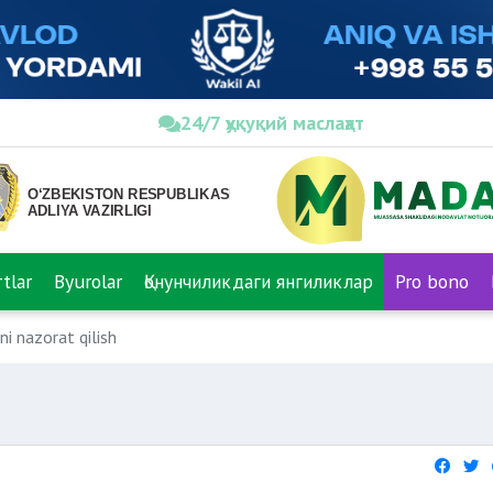
24/7 ҳуқуқий маслаҳат
tlar
Byurolar
Қонунчиликдаги янгиликлар
Pro bono
ni nazorat qilish