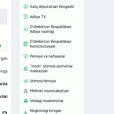
Xalq deputatlari Kengashi
Adliya TV
O'zbekiston Respublikasi
Adliya vazirligi
O‘zbekiston Respublikasi
Konstitutsiyasi
Pensiya va nafaqalar
rgan
“Inson” ijtimoiy xizmatlar
irga
markazlari
Ijtimoiy himoya
arda
Mehnat munosabatlari
ichki
Ishdagi muammolar
Nogironligi bo‘lgan