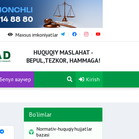
Maxsus imkoniyatlar
HUQUQIY MASLAHAT -
BEPUL,TEZKOR, HAMMAGA!
Бепул ваучер
Kirish
Bo‘limlar
Normativ-huquqiy hujjatlar
bazasi