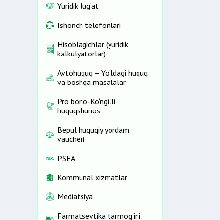
Yuridik lug‘at
Ishonch telefonlari
Hisoblagichlar (yuridik
kalkulyatorlar)
Avtohuquq – Yo‘ldagi huquq
va boshqa masalalar
Pro bono-Ko‘ngilli
huquqshunos
Bepul huquqiy yordam
vaucheri
PSEA
Kommunal xizmatlar
Mediatsiya
Farmatsevtika tarmog'ini