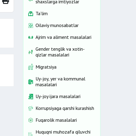
shaxslarga imtiyozlar
Ta’lim
Oilaviy munosabatlar
Ajrim va aliment masalalari
Gender tenglik va xotin-
qizlar masalalari
Migratsiya
Uy-joy, yer va kommunal
masalalari
Uy-joy ijara masalalari
Korrupsiyaga qarshi kurashish
Fuqarolik masalalari
Huquqni muhozafa qiluvchi