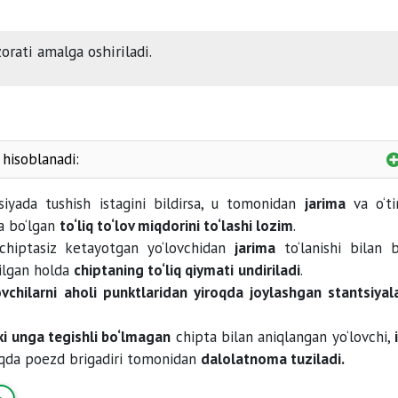
orati amalga oshiriladi.
 hisoblanadi:
siyada tushish istagini bildirsa, u tomonidan
jarima
va o‘ti
mos kelmasa
ha bo‘lgan
to‘liq to‘lov miqdorini to‘lashi lozim
.
chiptasiz ketayotgan yo‘lovchidan
jarima
to‘lanishi bilan b
tegishli hujjatlarning yo‘qligi.
rilgan holda
chiptaning to‘liq qiymati
undiriladi
.
ovchilarni aholi punktlaridan yiroqda joylashgan stantsiyal
ki unga tegishli bo‘lmagan
chipta bilan aniqlangan yo‘lovchi,
aqda poezd brigadiri tomonidan
dalolatnoma tuziladi.