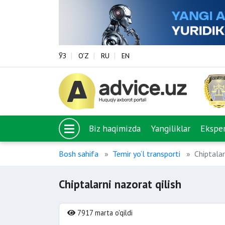
ЎЗ
O‘Z
RU
EN
Biz haqimizda
Yangiliklar
Eksper
Bosh sahifa
Temir yo‘l transporti
Chiptalar
Chiptalarni nazorat qilish
7917 marta o'qildi