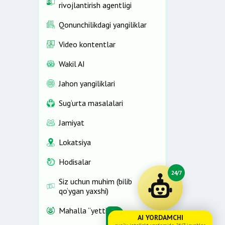
rivojlantirish agentligi
Qonunchilikdagi yangiliklar
Video kontentlar
Wakil AI
Jahon yangiliklari
Sug‘urta masalalari
Jamiyat
Lokatsiya
Hodisalar
24/7
Siz uchun muhim (bilib
qo‘ygan yaxshi)
Mahalla “yettiligi”
AI YORDAMCHI