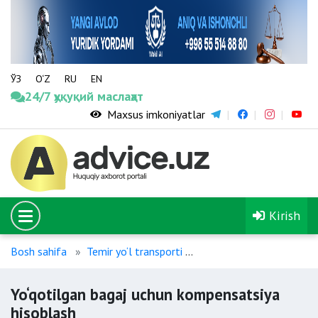
ЎЗ
O‘Z
RU
EN
24/7 ҳуқуқий маслаҳат
Maxsus imkoniyatlar
Kirish
Bosh sahifa
Temir yo‘l transporti
Yo‘qotilgan bagaj uchun
Yo‘qotilgan bagaj uchun kompensatsiya
hisoblash