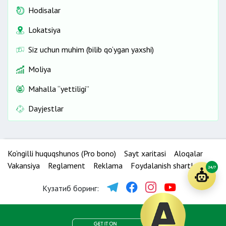
Hodisalar
Lokatsiya
Siz uchun muhim (bilib qo‘ygan yaxshi)
Moliya
Mahalla “yettiligi”
Dayjestlar
Ko‘ngilli huquqshunos (Pro bono)
Sayt xaritasi
Aloqalar
Vakansiya
Reglament
Reklama
Foydalanish shartlari
24/7
Кузатиб боринг: