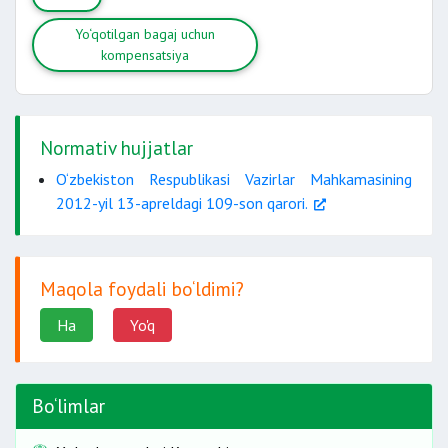
Yo‘qotilgan bagaj uchun
kompensatsiya
Normativ hujjatlar
O‘zbekiston Respublikasi Vazirlar Mahkamasining
2012-yil 13-apreldagi 109-son qarori.
Maqola foydali bo‘ldimi?
Ha
Yo'q
Bo‘limlar