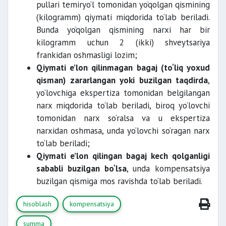
pullari temiryo‘l tomonidan yo‘qolgan qismining
(kilogramm) qiymati miqdorida to‘lab beriladi.
Bunda yo‘qolgan qismining narxi har bir
kilogramm uchun 2 (ikki) shveytsariya
frankidan oshmasligi lozim;
Qiymati e’lon qilinmagan bagaj (to‘liq yoxud
qisman) zararlangan yoki buzilgan taqdirda
,
yo‘lovchiga ekspertiza tomonidan belgilangan
narx miqdorida to‘lab beriladi, biroq yo‘lovchi
tomonidan narx so‘ralsa va u ekspertiza
narxidan oshmasa, unda yo‘lovchi so‘ragan narx
to‘lab beriladi;
Qiymati e’lon qilingan bagaj kech qolganligi
sababli buzilgan bo‘lsa
,
unda kompensatsiya
buzilgan qismiga mos ravishda to‘lab beriladi.
hisoblash
kompensatsiya
summa