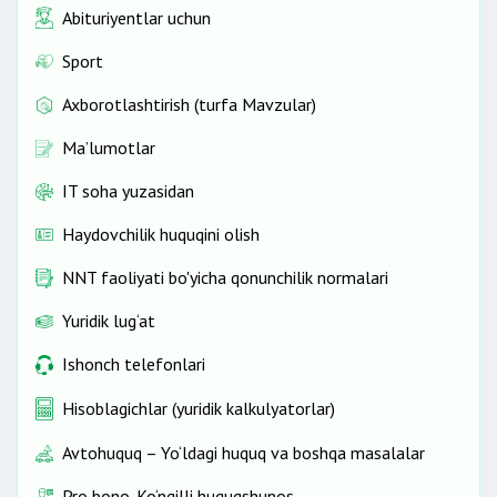
Abituriyentlar uchun
Sport
Axborotlashtirish (turfa Mavzular)
Ma’lumotlar
IT soha yuzasidan
Haydovchilik huquqini olish
NNT faoliyati bo'yicha qonunchilik normalari
Yuridik lug‘at
Ishonch telefonlari
Hisoblagichlar (yuridik kalkulyatorlar)
Avtohuquq – Yo‘ldagi huquq va boshqa masalalar
Pro bono-Ko‘ngilli huquqshunos