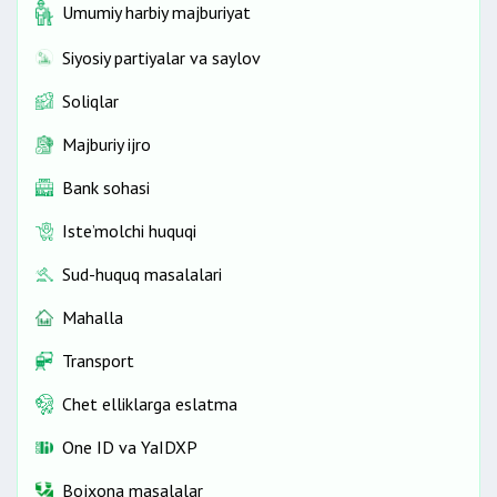
Umumiy harbiy majburiyat
Siyosiy partiyalar va saylov
Soliqlar
Majburiy ijro
Bank sohasi
Iste’molchi huquqi
Sud-huquq masalalari
Mahalla
Transport
Chet elliklarga eslatma
One ID vа YaIDXP
Bojxona masalalar