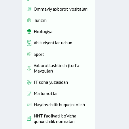
Ommaviy axborot vositalari
Turizm
Ekologiya
Abituriyentlar uchun
Sport
Axborotlashtirish (turfa
Mavzular)
IT soha yuzasidan
Ma’lumotlar
Haydovchilik huquqini olish
NNT faoliyati bo'yicha
qonunchilik normalari