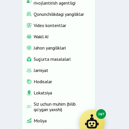
rivojlantirish agentligi
Qonunchilikdagi yangiliklar
Video kontentlar
Wakil AI
Jahon yangiliklari
Sug‘urta masalalari
Jamiyat
Hodisalar
Lokatsiya
Siz uchun muhim (bilib
qo‘ygan yaxshi)
24/7
Moliya