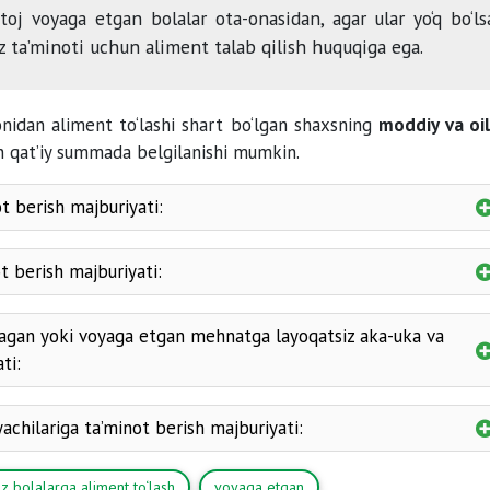
oj voyaga etgan bolalar ota-onasidan, agar ular yo‘q bo‘ls
z ta’minoti uchun aliment talab qilish huquqiga ega.
nidan aliment to‘lashi shart bo‘lgan shaxsning
moddiy va oil
n qat’iy summada belgilanishi mumkin.
t berish majburiyati:
t berish majburiyati:
magan yoki voyaga etgan mehnatga layoqatsiz aka-uka va
ti:
yachilariga ta’minot berish majburiyati:
z bolalarga aliment to‘lash
voyaga etgan