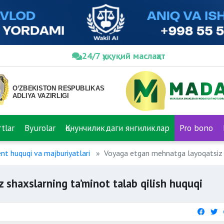
24/7 ҳуқуқий маслаҳат
tlar
Byurolar
Қонунчиликдаги янгиликлар
Pro bono
t huquqi va majburiyatlari
Voyaga etgan mehnatga layoqatsiz s
shaxslarning ta’minot talab qilish huquqi