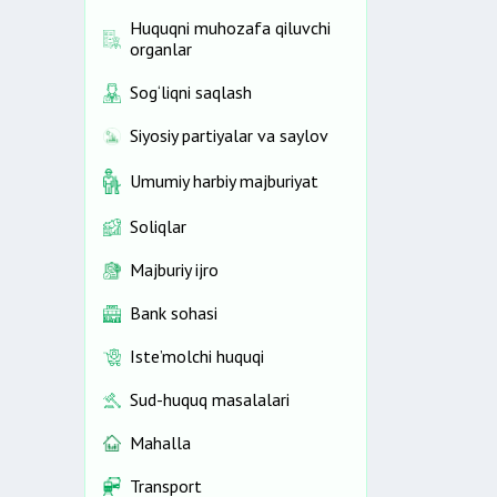
Huquqni muhozafa qiluvchi
organlar
Sog‘liqni saqlash
Siyosiy partiyalar va saylov
Umumiy harbiy majburiyat
Soliqlar
Majburiy ijro
Bank sohasi
Iste’molchi huquqi
Sud-huquq masalalari
Mahalla
Transport