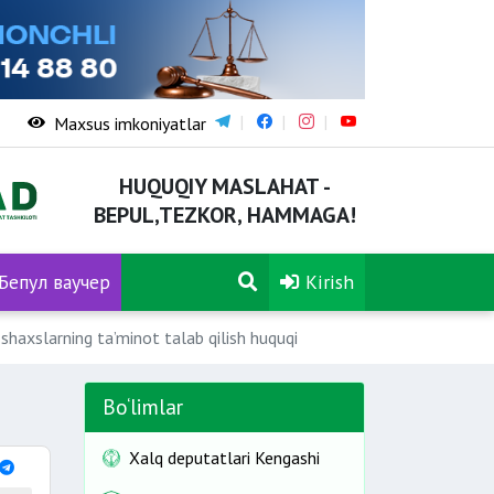
Maxsus imkoniyatlar
HUQUQIY MASLAHAT -
BEPUL,TEZKOR, HAMMAGA!
Бепул ваучер
Kirish
haxslarning ta’minot talab qilish huquqi
Bo‘limlar
Xalq deputatlari Kengashi