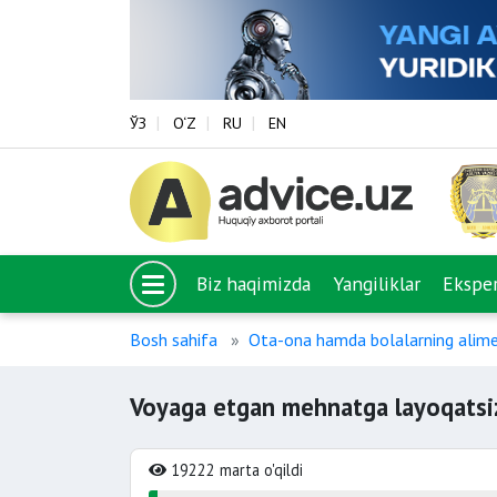
ЎЗ
O‘Z
RU
EN
Biz haqimizda
Yangiliklar
Eksper
Bosh sahifa
Ota-ona hamda bolalarning alimen
Voyaga etgan mehnatga layoqatsiz 
19222 marta o'qildi