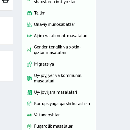
shaxslarga imtiyozlar
Ta’lim
Oilaviy munosabatlar
Ajrim va aliment masalalari
Gender tenglik va xotin-
qizlar masalalari
Migratsiya
Uy-joy, yer va kommunal
masalalari
Uy-joy ijara masalalari
Korrupsiyaga qarshi kurashish
Vatandoshlar
Fuqarolik masalalari