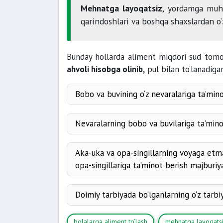
Mehnatga layoqatsiz
, yordamga muht
qarindoshlari va boshqa shaxslardan o‘
Bunday hollarda aliment miqdori sud tomo
ahvoli hisobga olinib,
pul bilan to‘lanadiga
Bobo va buvining o‘z nevaralariga ta’mino
Nevaralarning bobo va buvilariga ta’mino
Aka-uka va opa-singillarning voyaga et
opa-singillariga ta’minot berish majburiya
Doimiy tarbiyada bo‘lganlarning o‘z tarbi
bolalarga aliment to‘lash
mehnatga layoqatsi