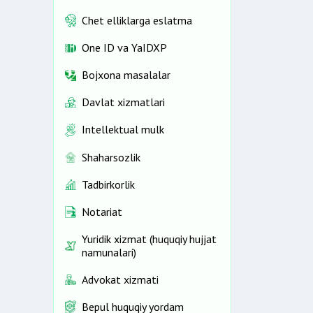
Chet elliklarga eslatma
One ID vа YaIDXP
Bojxona masalalar
Davlat xizmatlari
Intellektual mulk
Shaharsozlik
Tadbirkorlik
Notariat
Yuridik xizmat (huquqiy hujjat
namunalari)
Advokat xizmati
Bepul huquqiy yordam