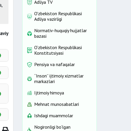
Adliya TV
a,
O'zbekiston Respublikasi
Adliya vazirligi
Normativ-huquqiy hujjatlar
aviy
bazasi
O‘zbekiston Respublikasi
Konstitutsiyasi
Pensiya va nafaqalar
“Inson” ijtimoiy xizmatlar
markazlari
Ijtimoiy himoya
Mehnat munosabatlari
Ishdagi muammolar
Nogironligi bo‘lgan