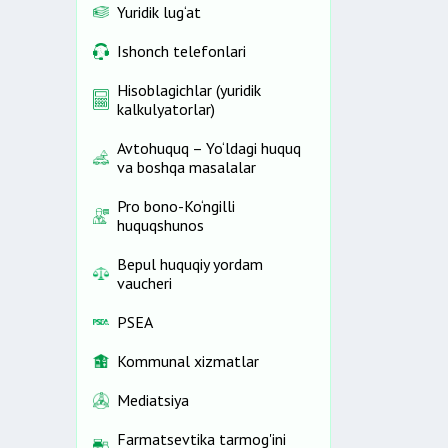
Yuridik lug‘at
Ishonch telefonlari
Hisoblagichlar (yuridik
kalkulyatorlar)
Avtohuquq – Yo‘ldagi huquq
va boshqa masalalar
Pro bono-Ko‘ngilli
huquqshunos
Bepul huquqiy yordam
vaucheri
PSEA
Kommunal xizmatlar
Mediatsiya
Farmatsevtika tarmog'ini