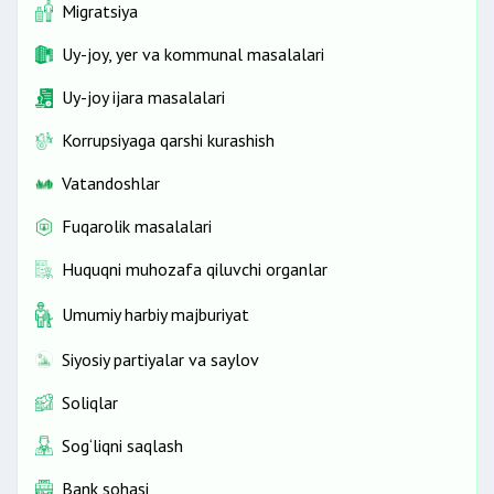
Migratsiya
Uy-joy, yer va kommunal masalalari
Uy-joy ijara masalalari
Korrupsiyaga qarshi kurashish
Vatandoshlar
Fuqarolik masalalari
Huquqni muhozafa qiluvchi organlar
Umumiy harbiy majburiyat
Siyosiy partiyalar va saylov
Soliqlar
Sog‘liqni saqlash
Bank sohasi