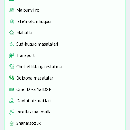
Majburiy ijro
Iste’molchi huquqi
Mahalla
Sud-huquq masalalari
Transport
Chet elliklarga eslatma
Bojxona masalalar
One ID vа YaIDXP
Davlat xizmatlari
Intellektual mulk
Shaharsozlik