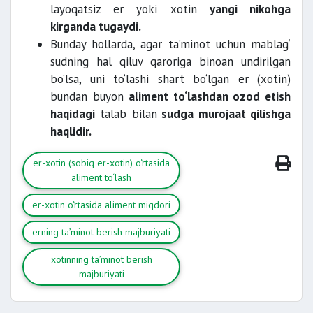
qasddan
layoqatsiz er yoki xotin
yangi nikohga
jinoyat sodir etishi oqibatida
kirganda tugaydi.
Bunday hollarda, agar ta’minot uchun mablag‘
sudning hal qiluv qaroriga binoan undirilgan
bo‘lsa, uni to‘lashi shart bo‘lgan er (xotin)
muayyan muddat bilan cheklab
bundan buyon
aliment to‘lashdan ozod etish
qo‘yishi mumkin.
haqidagi
talab bilan
sudga murojaat qilishga
haqlidir.
er-xotin (sobiq er-xotin) o‘rtasida
aliment to‘lash
er-xotin o‘rtasida aliment miqdori
erning ta’minot berish majburiyati
xotinning ta’minot berish
majburiyati