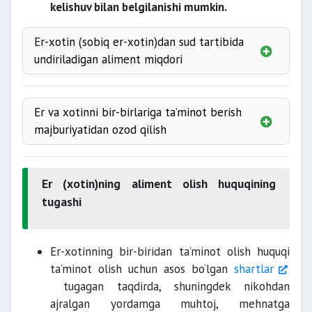
kelishuv bilan belgilanishi mumkin.
Er-xotin (sobiq er-xotin)dan sud tartibida
undiriladigan aliment miqdori
bir yil davomida
mehnatga layoqatsiz
Er va xotinni bir-birlariga ta’minot berish
majburiyatidan ozod qilish
5 yil ichida
pensiya yoshiga etgan
Er (xotin)ning aliment olish huquqining
tugashi
nikohdan ajratilgan bo‘lsa;
Er-xotinning bir-biridan ta’minot olish huquqi
ta’minot olish uchun asos bo‘lgan
shartlar
tugagan taqdirda, shuningdek nikohdan
ajralgan yordamga muhtoj, mehnatga