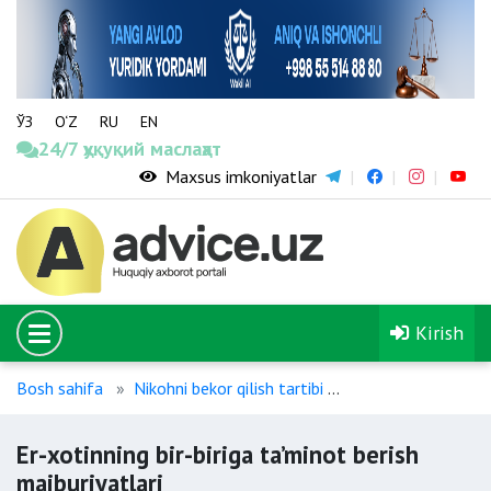
ЎЗ
O‘Z
RU
EN
24/7 ҳуқуқий маслаҳат
Maxsus imkoniyatlar
Kirish
Bosh sahifa
Nikohni bekor qilish tartibi
Er-xotinning bir-bi
Er-xotinning bir-biriga ta’minot berish
majburiyatlari