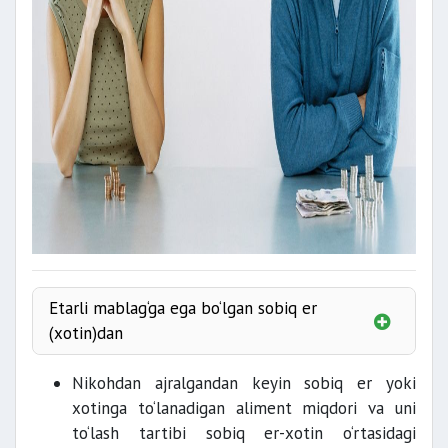
Etarli mablag‘ga ega bo‘lgan sobiq er
(xotin)dan
Nikohdan ajralgandan keyin sobiq er yoki
tug‘ilgan kundan boshlab 3 yil davomida;
xotinga to‘lanadigan aliment miqdori va uni
to‘lash tartibi sobiq er-xotin o‘rtasidagi