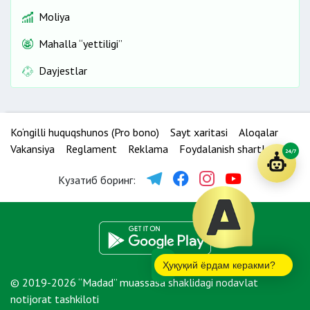
Moliya
Mahalla “yettiligi”
Dayjestlar
Ko‘ngilli huquqshunos (Pro bono)
Sayt xaritasi
Aloqalar
Vakansiya
Reglament
Reklama
Foydalanish shartlari
24/7
Кузатиб боринг:
Ҳуқуқий ёрдам керакми?
© 2019-2026 “Madad” muassasa shaklidagi nodavlat
notijorat tashkiloti