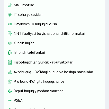
Ma’lumotlar
IT soha yuzasidan
Haydovchilik huquqini olish
NNT faoliyati bo'yicha qonunchilik normalari
Yuridik lug‘at
Ishonch telefonlari
Hisoblagichlar (yuridik kalkulyatorlar)
Avtohuquq – Yo‘ldagi huquq va boshqa masalalar
Pro bono-Ko‘ngilli huquqshunos
Bepul huquqiy yordam vaucheri
PSEA