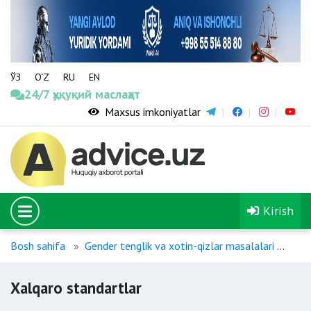
ЎЗ
O‘Z
RU
EN
24/7 ҳуқуқий маслаҳат
Maxsus imkoniyatlar
Kirish
Bosh sahifa
Gender tenglik va xotin-qizlar masalalari
Xal
Xalqaro standartlar