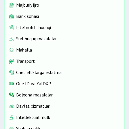
Majburiy ijro
Bank sohasi
Iste’molchi huquqi
Sud-huquq masalalari
Mahalla
Transport
Chet elliklarga eslatma
One ID vа YaIDXP
Bojxona masalalar
Davlat xizmatlari
Intellektual mulk
Shaharsozlik