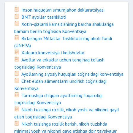
Inson huquqlari umumjahon deklaratsiyasi
BMT ayollar tashkiloti
Xotin-qizlarni kamsitishining barcha shakllariga
barham berish to‘g‘risida Konventsiya
Birlashgan Millatlar Tashkilotining aholi fondi
(UNFPA)
Xalqaro konvetsiya i kelishuvlar
Ayollar va erkaklar uchun teng haq to‘lash
to‘g‘risidagi Konventsiya
Ayollarning siyosiy huquqlari to‘g‘risidagi konventsiya
Chet eldan alimentlarni undirish to‘g‘risidagi
Konventsiya
Turmushga chiqqan ayollarning fuqaroligi
to‘g‘risidagi Konventsiya
Nikoh tuzishga rozilik, nikoh yoshi va nikohni qayd
etish to‘g‘risidagi Konventsiya
Nikoh tuzishga rozilik berish, nikoh tuzishda
minimal yosh va nikohni qayd etishga doir tavsiyalar