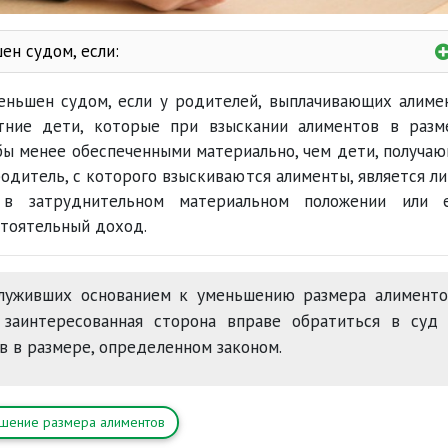
ен судом, если:
взыскании алимент
ньшен судом, если у родителей, выплачивающих алиме
тние дети, которые при взыскании алиментов в разм
бы менее обеспеченными материально, чем дети, получа
аются алименты
 родитель, с которого взыскиваются алименты, является л
в затруднительном материальном положении или е
стоятельный доход
тоятельный доход.
служивших основанием к уменьшению размера алименто
заинтересованная сторона вправе обратиться в суд 
в в размере, определенном законом.
шение размера алиментов