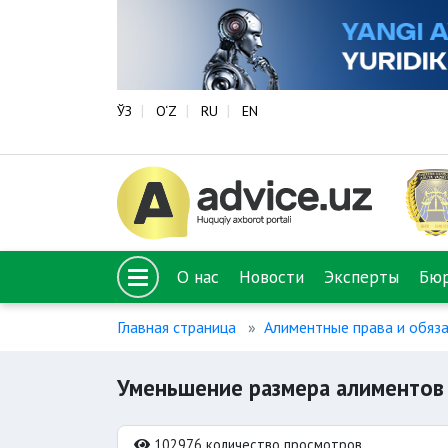
ЎЗ
O‘Z
RU
EN
О нас
Новости
Эксперты
Бю
Главная страница
Алиментные права и обяз
Уменьшение размера алиментов
102976 количество просмотров