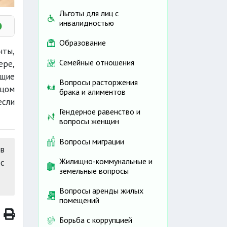
Льготы для лиц с
инвалидностью
ов
Образование
нты,
Семейные отношения
ере,
ющие
Вопросы расторжения
ицом
брака и алиментов
сли
Гендерное равенство и
вопросы женщин
Вопросы миграции
в
Жилищно-коммунальные и
с
земельные вопросы
Вопросы аренды жилых
помещений
Борьба с коррупцией