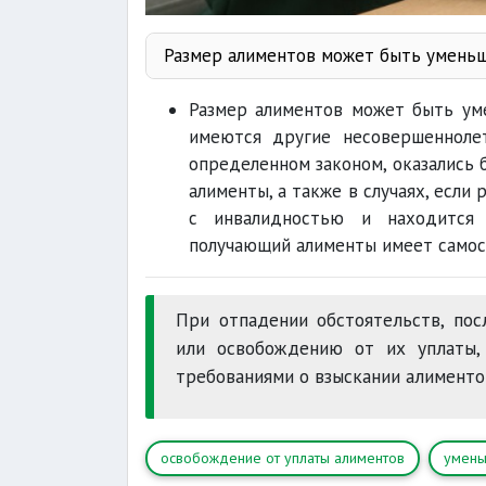
Размер алиментов может быть уменьш
Размер алиментов может быть уме
имеются другие несовершенноле
определенном законом, оказались 
взыскив
алименты, а также в случаях, если
с инвалидностью и находится 
имеет само
получающий алименты имеет самос
При отпадении обстоятельств, по
или освобождению от их уплаты, 
требованиями о взыскании алименто
освобождение от уплаты алиментов
умень