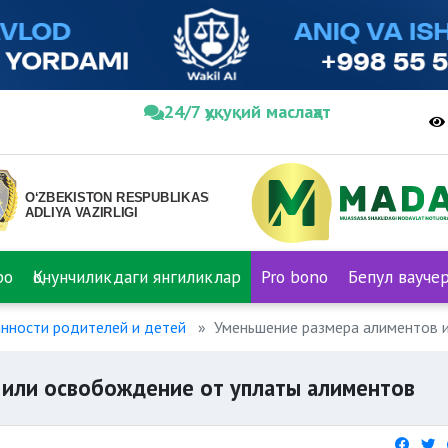
24/7 ҳуқуқий маслаҳат
ро
Қонунчиликдаги янгиликлар
Pro bono
Бепул вауче
анности родителей и детей
Уменьшение размера алиментов 
 или освобождение от уплаты алиментов