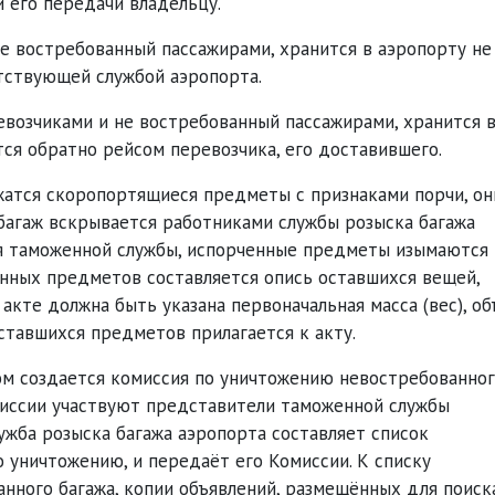
 его передачи владельцу.
не востребованный пассажирами, хранится в аэропорту не
тствующей службой аэропорта.
возчиками и не востребованный пассажирами, хранится 
тся обратно рейсом перевозчика, его доставившего.
жатся скоропортящиеся предметы с признаками порчи, он
багаж вскрывается работниками службы розыска багажа
я таможенной службы, испорченные предметы изымаются 
енных предметов составляется опись оставшихся вещей,
 акте должна быть указана первоначальная масса (вес), о
ставшихся предметов прилагается к акту.
ом создается комиссия по уничтожению невостребованно
омиссии участвуют представители таможенной службы
ужба розыска багажа аэропорта составляет список
 уничтожению, и передаёт его Комиссии. К списку
анного багажа, копии объявлений, размещённых для поиск