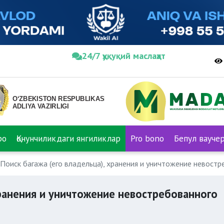
24/7 ҳуқуқий маслаҳат
ро
Қонунчиликдаги янгиликлар
Pro bono
Бепул вауче
Поиск багажа (его владельца), хранения и уничтожение невост
хранения и уничтожение невостребованного