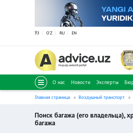
ЎЗ
O‘Z
RU
EN
О нас
Новости
Эксперты
Бю
Главная страница
Воздушный транспорт
Поиск багажа (его владельца), 
багажа