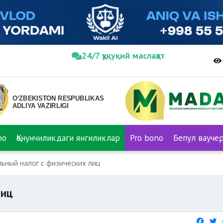
24/7 ҳуқуқий маслаҳат
ро
Қонунчиликдаги янгиликлар
Pro bono
Бепул вауче
ьный налог с физических лиц
лиц