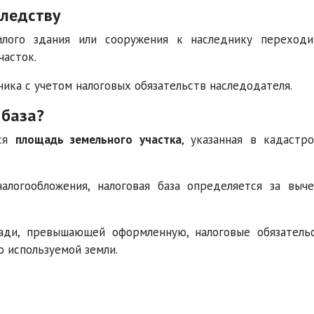
следству
илого здания или сооружения к наследнику переход
часток.
ника с учетом налоговых обязательств наследодателя.
 база?
тся
площадь земельного участка
, указанная в кадастр
алогообложения, налоговая база определяется за выч
ади, превышающей оформленную, налоговые обязатель
о используемой земли.