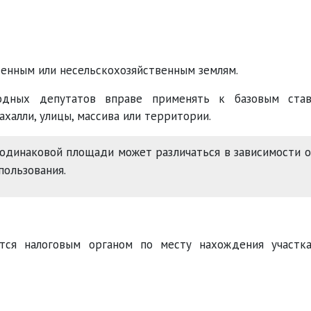
венным или несельскохозяйственным землям.
одных депутатов вправе применять к базовым ста
халли, улицы, массива или территории.
 одинаковой площади может различаться в зависимости 
пользования.
ется налоговым органом по месту нахождения участк