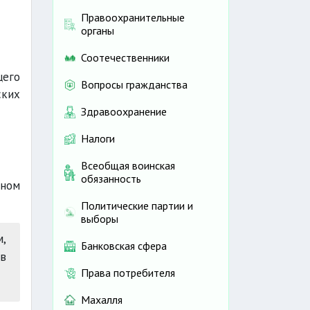
Правоохранительные
органы
Соотечественники
щего
Вопросы гражданства
ских
Здравоохранение
Налоги
Всеобщая воинская
обязанность
рном
Политические партии и
выборы
,
Банковская сфера
в
Права потребителя
Махалля