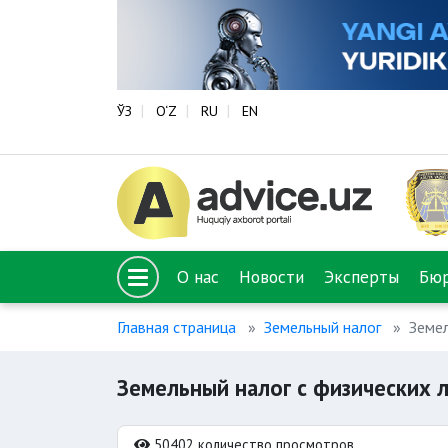
ЎЗ
O‘Z
RU
EN
О нас
Новости
Эксперты
Бю
Главная страница
Земельный налог
Земел
Земельный налог с физических 
50402 количество просмотров