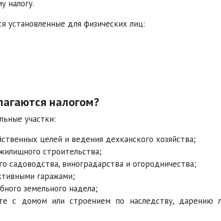
у налогу.
я установленные для физических лиц:
лагаются налогом?
ельные участки:
ственных целей и ведения дехканского хозяйства;
жилищного строительства;
о садоводства, виноградарства и огородничества;
ктивными гаражами;
бного земельного надела;
те с домом или строением по наследству, дарению 