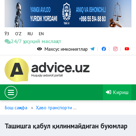
ЎЗ
O‘Z
RU
EN
24/7 ҳуқуқий маслаҳат
Махсус имкониятлар
Кириш
Бош саҳифа
Ҳаво транспорти
Ташишга қабул қилинмайд
Ташишга қабул қилинмайдиган буюмлар