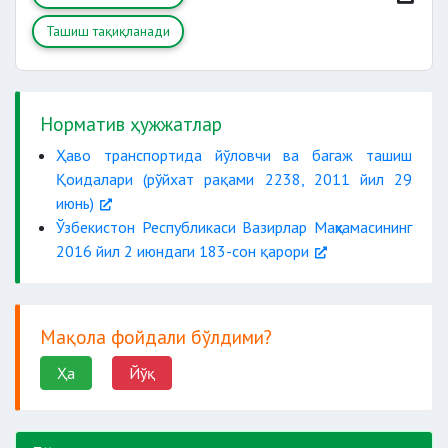
Ташиш тақиқланади
Норматив ҳужжатлар
Ҳаво транспортида йўловчи ва багаж ташиш
Қоидалари (рўйхат рақами 2238, 2011 йил 29
июнь)
Ўзбекистон Республикаси Вазирлар Маҳкамасининг
2016 йил 2 июндаги 183-сон қарори
Мақола фойдали бўлдими?
Ҳа
Йўқ