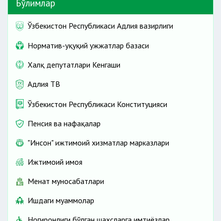
Бўлимлар
Ўзбекистон Республикаси Адлия вазирлиги
Норматив-ҳуқуқий ҳужжатлар базаси
Халқ депутатлари Кенгаши
Адлия ТВ
Ўзбекистон Республикаси Конституцияси
Пенсия ва нафақалар
"Инсон" ижтимоий хизматлар марказлари
Ижтимоий ҳимоя
Меҳнат муносабатлари
Ишдаги муаммолар
Ногиронлиги бўлган шахсларга имтиёзлар