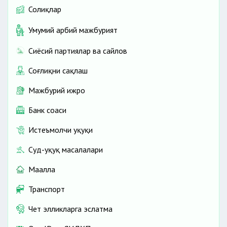
Солиқлар
Умумий ҳарбий мажбурият
Сиёсий партиялар ва сайлов
Соғлиқни сақлаш
Мажбурий ижро
Банк соҳаси
Истеъмолчи ҳуқуқи
Суд-ҳуқуқ масалалари
Маҳалла
Транспорт
Чет элликларга эслатма