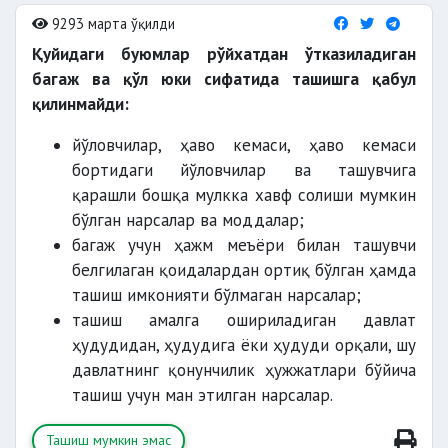
9293 марта ўқилди
Қуйидаги буюмлар рўйхатдан ўтказиладиган
багаж ва қўл юки сифатида ташишга қабул
қилинмайди:
йўловчилар, ҳаво кемаси, ҳаво кемаси
бортидаги йўловчилар ва ташувчига
қарашли бошқа мулкка хавф солиши мумкин
бўлган нарсалар ва моддалар;
багаж учун ҳажм меъёри билан ташувчи
белгилаган қоидалардан ортиқ бўлган ҳамда
ташиш имконияти бўлмаган нарсалар;
ташиш амалга ошириладиган давлат
ҳудудидан, ҳудудига ёки ҳудуди орқали, шу
давлатнинг қонунчилик ҳужжатлари бўйича
ташиш учун ман этилган нарсалар.
Ташиш мумкин эмас