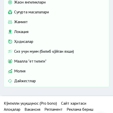
Жаҳон янгиликлари
Cуғурта масалалари
Жамият
Локация
Ҳодисалар
Сиз учун муҳим (билиб қўйган яхши)
Маҳалла "еттилиги"
Молия
Дайжестлар
Кўнгилли ҳуқуқшунос (Pro bono)
Сайт харитаси
Алоқалар
Вакансия
Регламент
Реклама бериш