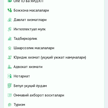
One ID ва ЯИДХП
Божхона масалалари
Давлат хизматлари
Интеллектуал мулк
Тадбиркорлик
Шаҳарсозлик масалалари
Юридик хизмат (ҳуқуқий ҳужжат намуналари)
Адвокат хизмати
Нотариат
Бепул ҳуқуқий ёрдам
Оммавий ахборот воситалари
Туризм