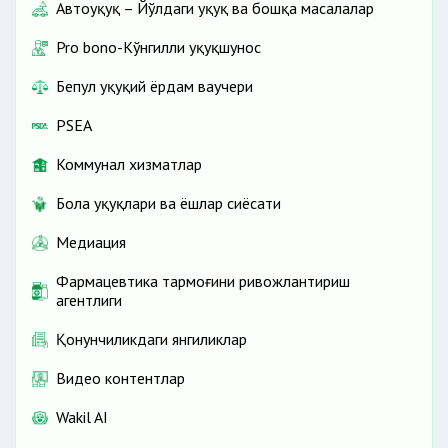
Автоҳуқуқ – Йўлдаги ҳуқуқ ва бошқа масалалар
Pro bono-Кўнгилли ҳуқуқшунос
Бепул ҳуқуқий ёрдам ваучери
PSEA
Коммунал хизматлар
Бола ҳуқуқлари ва ёшлар сиёсати
Медиация
Фармацевтика тармоғини ривожлантириш
агентлиги
Қонунчиликдаги янгиликлар
Видео контентлар
Wakil AI