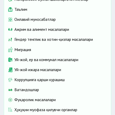
Таълим
Оилавий муносабатлар
Ажрим ва алимент масалалари
Гендер тенглик ва хотин-қизлар масалалари
Миграция
Уй-жой, ер ва коммунал масалалари
Уй-жой ижара масалалари
Коррупцияга қарши курашиш
Ватандошлар
Фуқаролик масалалари
Ҳуқуқни муҳофаза қилувчи органлар