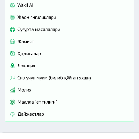
Wakil AI
Жаҳон янгиликлари
Cуғурта масалалари
Жамият
Ҳодисалар
Локация
Сиз учун муҳим (билиб қўйган яхши)
Молия
Маҳалла "еттилиги"
Дайжестлар