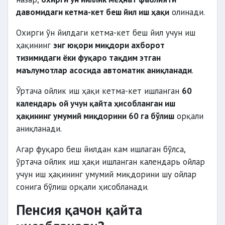
давомидаги кетма-кет беш йил иш ҳақи
олинади.
Охирги ўн йилдаги кетма-кет беш йил учун иш
ҳақининг
энг юқори миқдори ахборот
тизимидаги ёки фуқаро тақдим этган
маълумотлар асосида автоматик аниқланади
.
Ўртача ойлик иш ҳақи кетма-кет ишланган
60
календарь ой учун қайта ҳисобланган иш
ҳақининг умумий миқдорини 60 га бўлиш
орқали
аниқланади.
Агар фуқаро беш йилдан кам ишлаган бўлса,
ўртача ойлик иш ҳақи ишланган календарь ойлар
учун иш ҳақининг умумий миқдорини шу ойлар
сонига бўлиш орқали ҳисобланади.
Пенсия қачон қайта