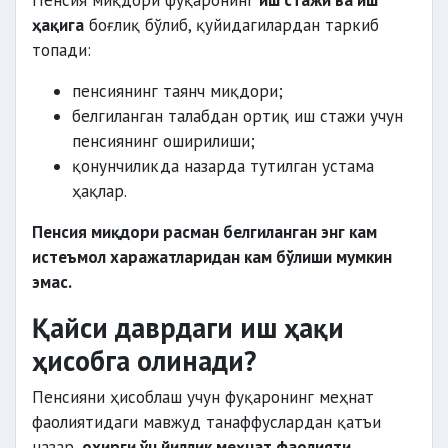
Пенсия миқдори фуқаронинг
иш стажи ва иш
ҳақига
боғлиқ бўлиб, қуйидагилардан таркиб
топади:
пенсиянинг таянч миқдори;
белгиланган талабдан ортиқ иш стажи учун
пенсиянинг оширилиши;
қонунчиликда назарда тутилган устама
ҳақлар.
Пенсия миқдори расман белгиланган энг кам
истеъмол харажатларидан кам бўлиши мумкин
эмас.
Қайси даврдаги иш ҳақи
ҳисобга олинади?
Пенсияни ҳисоблаш учун фуқаронинг меҳнат
фаолиятидаги мавжуд танаффуслардан қатъи
назар,
охирги ўн йиллик меҳнат фаолияти