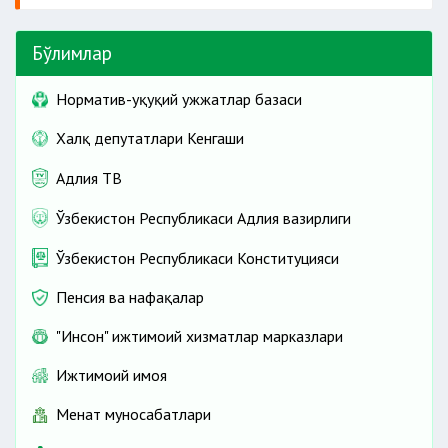
Бўлимлар
Норматив-ҳуқуқий ҳужжатлар базаси
Халқ депутатлари Кенгаши
Адлия ТВ
Ўзбекистон Республикаси Адлия вазирлиги
Ўзбекистон Республикаси Конституцияси
Пенсия ва нафақалар
"Инсон" ижтимоий хизматлар марказлари
Ижтимоий ҳимоя
Меҳнат муносабатлари