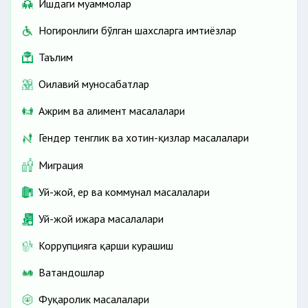
Ишдаги муаммолар
Ногиронлиги бўлган шахсларга имтиёзлар
Таълим
Оилавий муносабатлар
Ажрим ва алимент масалалари
Гендер тенглик ва хотин-қизлар масалалари
Миграция
Уй-жой, ер ва коммунал масалалари
Уй-жой ижара масалалари
Коррупцияга қарши курашиш
Ватандошлар
Фуқаролик масалалари