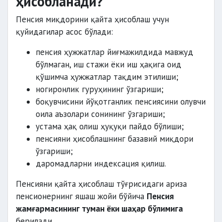
ҳисобланади?
Пенсия миқдорини қайта ҳисоблаш учун
қуйидагилар асос бўлади:
пенсия ҳужжатлар йиғмажилдида мавжуд
бўлмаган, иш стажи ёки иш ҳақига оид
қўшимча ҳужжатлар тақдим этилиши;
ногиронлик гуруҳининг ўзгариши;
боқувчисини йўқотганлик пенсиясини олувчи
оила аъзолари сонининг ўзгариши;
устама ҳақ олиш ҳуқуқи пайдо бўлиши;
пенсияни ҳисоблашнинг базавий миқдори
ўзгариши;
даромадларни индексация қилиш.
Пенсияни қайта ҳисоблаш тўғрисидаги ариза
пенсионернинг яшаш жойи бўйича
Пенсия
жамғармасининг туман ёки шаҳар бўлимига
берилади.