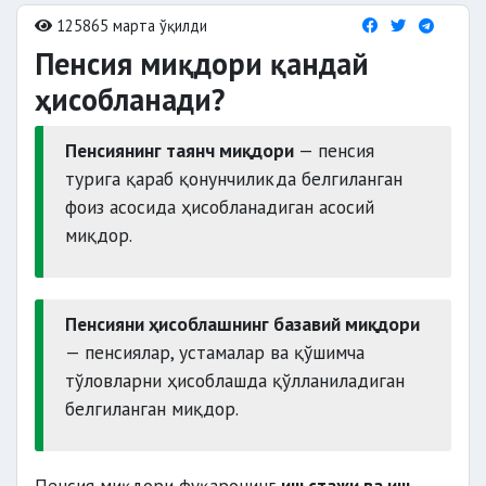
125865 марта ўқилди
Пенсия миқдори қандай
ҳисобланади?
Пенсиянинг таянч миқдори
— пенсия
турига қараб қонунчиликда белгиланган
фоиз асосида ҳисобланадиган асосий
миқдор.
Пенсияни ҳисоблашнинг базавий миқдори
— пенсиялар, устамалар ва қўшимча
тўловларни ҳисоблашда қўлланиладиган
белгиланган миқдор.