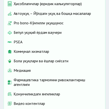
Ҳисоблагичлар (юридик калькуляторлар)
Автоҳуқуқ – Йўлдаги ҳуқуқ ва бошқа масалалар
Pro bono-Кўнгилли ҳуқуқшунос
Бепул ҳуқуқий ёрдам ваучери
PSEA
Коммунал хизматлар
Бола ҳуқуқлари ва ёшлар сиёсати
Медиация
Фармацевтика тармоғини ривожлантириш
агентлиги
Қонунчиликдаги янгиликлар
Видео контентлар