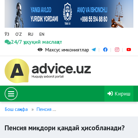
ЎЗ
O‘Z
RU
EN
24/7 ҳуқуқий маслаҳат
Махсус имкониятлар
Кириш
Бош саҳифа
Пенсия
Пенсия миқдори қандай ҳисобланад
Пенсия миқдори қандай ҳисобланади?