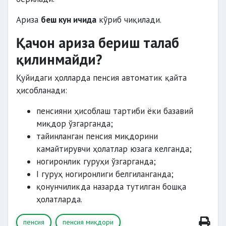
Ариза
беш кун ичида
кўриб чиқилади.
Қачон ариза бериш талаб
қилинмайди?
Қуйидаги ҳолларда пенсия автоматик қайта
ҳисобланади:
пенсияни ҳисоблаш тартиби ёки базавий
миқдор ўзгарганда;
тайинланган пенсия миқдорини
камайтирувчи ҳолатлар юзага келганда;
ногиронлик гуруҳи ўзгарганда;
I гуруҳ ногиронлиги белгиланганда;
қонунчиликда назарда тутилган бошқа
ҳолатларда.
пенсия
пенсия миқдори