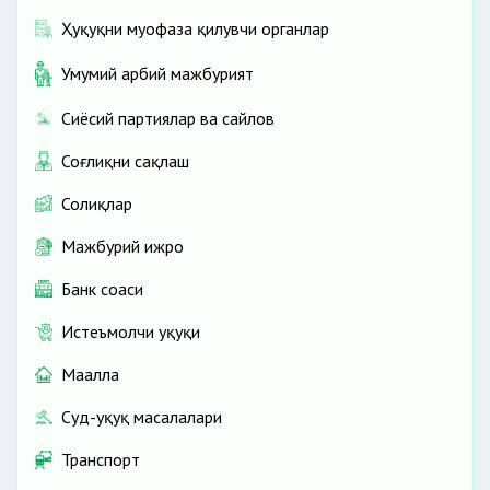
Ҳуқуқни муҳофаза қилувчи органлар
Умумий ҳарбий мажбурият
Сиёсий партиялар ва сайлов
Соғлиқни сақлаш
Солиқлар
Мажбурий ижро
Банк соҳаси
Истеъмолчи ҳуқуқи
Маҳалла
Суд-ҳуқуқ масалалари
Транспорт