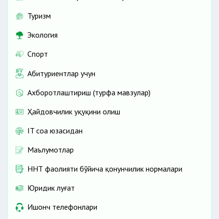
Туризм
Экология
Спорт
Абитуриентлар учун
Ахборотлаштириш (турфа мавзулар)
Ҳайдовчилик ҳуқуқини олиш
IT соҳа юзасидан
Маълумотлар
ННТ фаолияти бўйича қонунчилик нормалари
Юридик луғат
Ишонч телефонлари