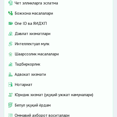
Чет элликларга эслатма
Божхона масалалари
One ID ва ЯИДХП
Давлат хизматлари
Интеллектуал мулк
Шаҳарсозлик масалалари
Тадбиркорлик
Адвокат хизмати
Нотариат
Юридик хизмат (ҳуқуқий ҳужжат намуналари)
Бепул ҳуқуқий ёрдам
Оммавий ахборот воситалари