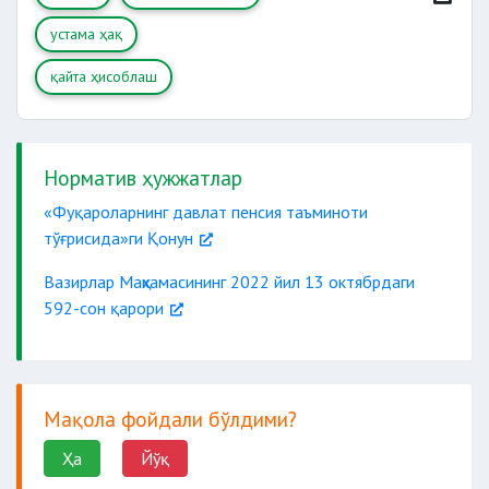
устама ҳақ
қайта ҳисоблаш
Норматив ҳужжатлар
«Фуқароларнинг давлат пенсия таъминоти
тўғрисида»ги Қонун
Вазирлар Маҳкамасининг 2022 йил 13 октябрдаги
592-сон қарори
Мақола фойдали бўлдими?
Ҳа
Йўқ