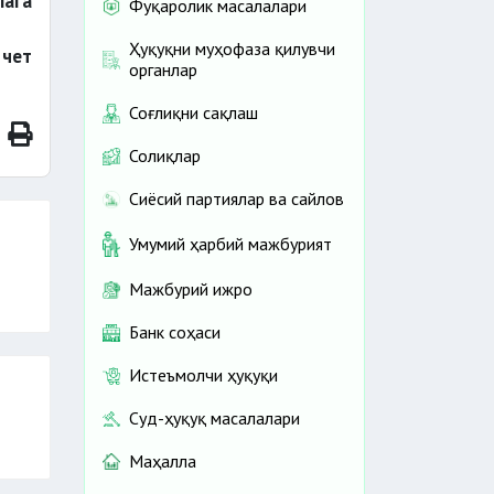
лага
Фуқаролик масалалари
Ҳуқуқни муҳофаза қилувчи
қ
чет
органлар
Соғлиқни сақлаш
Солиқлар
Сиёсий партиялар ва сайлов
Умумий ҳарбий мажбурият
Мажбурий ижро
Банк соҳаси
Истеъмолчи ҳуқуқи
Суд-ҳуқуқ масалалари
Маҳалла