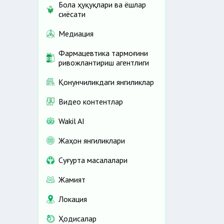
Бола ҳуқуқлари ва ёшлар
сиёсати
Медиация
Фармацевтика тармоғини
ривожлантириш агентлиги
Қонунчиликдаги янгиликлар
Видео контентлар
Wakil AI
Жаҳон янгиликлари
Cуғурта масалалари
Жамият
Локация
Ҳодисалар