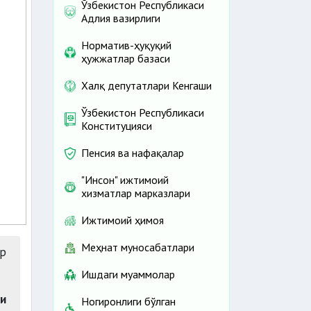
Ўзбекистон Республикаси
Адлия вазирлиги
Норматив-ҳуқуқий
ҳужжатлар базаси
Халқ депутатлари Кенгаши
Ўзбекистон Республикаси
Конституцияси
Пенсия ва нафақалар
"Инсон" ижтимоий
хизматлар марказлари
Ижтимоий ҳимоя
Меҳнат муносабатлари
ар
Ишдаги муаммолар
и
Ногиронлиги бўлган