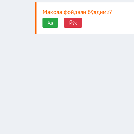
товар туркуми
Мақола фойдали бўлдими?
Ҳа
Йўқ
товарларни ва (ёки) транспор
товарларнинг эркин муомаласи
товарни чиқариб юбориш
юк операциялари
Давлат божхона қўмитасининг яго