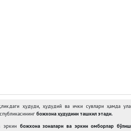
уқликдаги ҳудуди, ҳудудий ва ички сувлари ҳамда ул
еспубликасининг
божхона ҳудудини ташкил этади.
да эркин
божхона зоналари ва эркин омборлар бўлиш