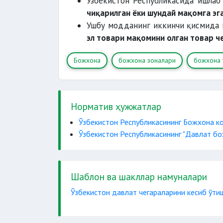
Ўзбекистон Республикасида ишлаб
божхона операцияси
чиқарилган ёки шундай мақомга эга
Ушбу модданинг иккинчи қисмида 
эл товари мақомини олган товар ч
божхона режими
Божхона
божхона зоналари
божхона 
божхона тартиб-таомили
декларант
Норматив ҳужжатлар
Ўзбекистон Республикасининг Божхона к
декларациялаш
Ўзбекистон Республикасининг "Давлат бо
иқтисодий сиёсат чоралари
Шаблон ва шакллар намуналари
Ўзбекистон давлат чегараларини кесиб ўти
ташувчи