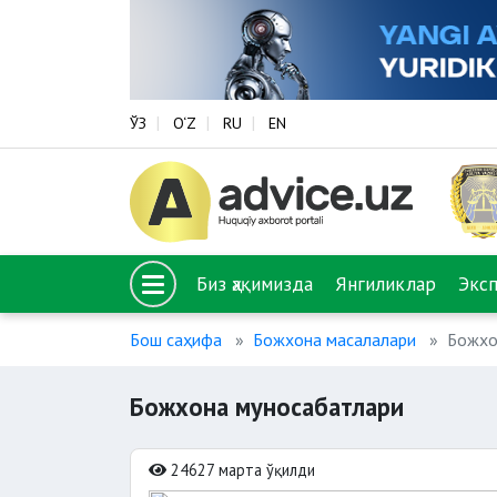
ЎЗ
O‘Z
RU
EN
Биз ҳақимизда
Янгиликлар
Экс
Бош саҳифа
Божхона масалалари
Божхо
Божхона муносабатлари
24627 марта ўқилди