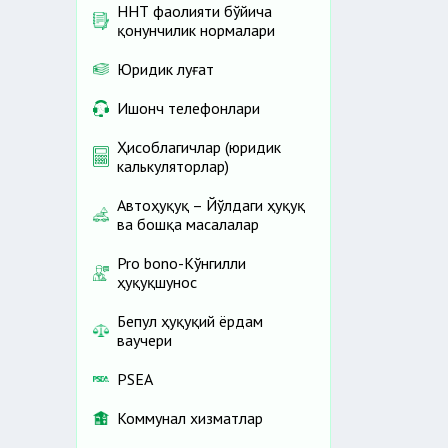
ННТ фаолияти бўйича
қонунчилик нормалари
Юридик луғат
Ишонч телефонлари
Ҳисоблагичлар (юридик
калькуляторлар)
Автоҳуқуқ – Йўлдаги ҳуқуқ
ва бошқа масалалар
Pro bono-Кўнгилли
ҳуқуқшунос
Бепул ҳуқуқий ёрдам
ваучери
PSEA
Коммунал хизматлар