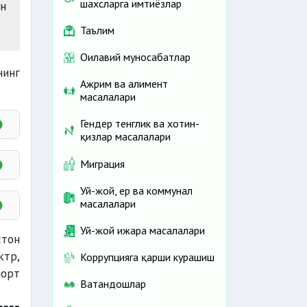
шахсларга имтиёзлар
ан
Таълим
Оилавий муносабатлар
нинг
Ажрим ва алимент
масалалари
Гендер тенглик ва хотин-
қизлар масалалари
Миграция
Уй-жой, ер ва коммунал
масалалари
Уй-жой ижара масалалари
иш.
стон
ктр,
Коррупцияга қарши курашиш
порт
Ватандошлар