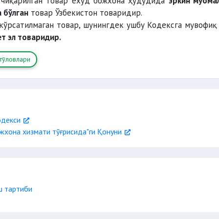
 чиқарилган товар ёхуд божхона ҳудудида
эркин муома
 бўлган
товар Ўзбекистон товаридир.
кўрсатилмаган товар, шунингдек ушбу Кодексга мувофи
ет эл товаридир.
тўловлари
одекси
жхона хизмати тўғрисида"ги Қонуни
ш тартиби