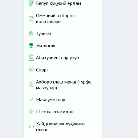
Бепул ҳуқуқий ёрдам
Оммавий ахборот
воситалари
Туризм
Экология
Абитуриентлар учун
Спорт
Ахборотлаштириш (турфа
мавзулар)
Маълумотлар
IT соҳа юзасидан
Ҳайдовчилик ҳуқуқини
олиш