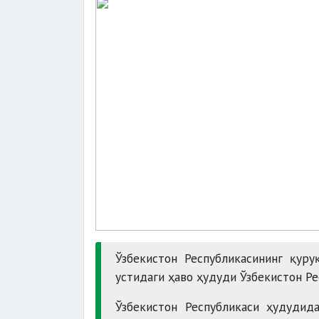
Ўзбекистон Республикасининг қур
устидаги ҳаво ҳудуди Ўзбекистон Р
Ўзбекистон Республикаси ҳудуди