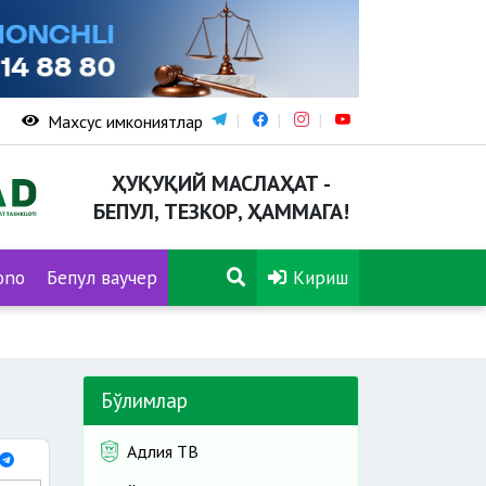
Махсус имкониятлар
ҲУҚУҚИЙ МАСЛАҲАТ -
БЕПУЛ, ТЕЗКОР, ҲАММАГА!
ono
Бепул ваучер
Кириш
Бўлимлар
Адлия ТВ