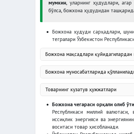
мумкин
, уларнинг ҳудудлари, ага
бўлса, божхона ҳудудидан ташқарид
Божхона ҳудуди сарҳадлари, шуни
тегралари Ўзбекистон Республикас
Божхона мақсадлари қуйидагилардан 
товарлар
Божхона муносабатларида қўлланилади
божхона тўловлари
божхона брокери
Товарнинг кузатув ҳужжатлари
Тижорат ва транспорт ҳужжатлар
божхона иши
Божхона чегараси орқали олиб ўти
Республикаси миллий валютаси, 
иссиқлик энергияси ва энергиянин
божхона ҳамроҳлигида кузатиб 
воситаси товар ҳисобланади.