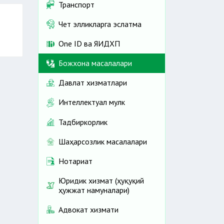
Транспорт
Чет элликларга эслатма
One ID ва ЯИДХП
ш
Божхона масалалари
Давлат хизматлари
Интеллектуал мулк
Тадбиркорлик
Шаҳарсозлик масалалари
Нотариат
Юридик хизмат (ҳуқуқий
ҳужжат намуналари)
Адвокат хизмати