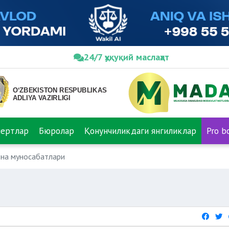
24/7 ҳуқуқий маслаҳат
пертлар
Бюролар
Қонунчиликдаги янгиликлар
Pro b
на муносабатлари