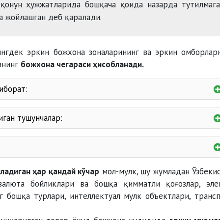
р қонун ҳужжатларида бошқача қоида назарда тутилмаг
а жойлашган деб қаралади.
нгдек эркин божхона зоналарининг ва эркин омборлар
ининг
божхона чегараси ҳисобланади.
иборат:
 ва транспорт воситаларини олиб ўтиш,
ган тушунчалар:
и
чек қўйиш ва уларнинг олдини ол
ладиган ҳар қандай кўчар
мол-мулк, шу жумладан Ўзбеки
валюта бойликлари ва бошқа қимматли қоғозлар, эле
г бошқа турлари, интеллектуал мулк объектлари, транс
бориш