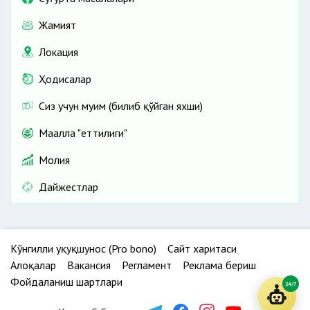
Жамият
Локация
Ҳодисалар
Сиз учун муҳим (билиб қўйган яхши)
Маҳалла "еттилиги"
Молия
Дайжестлар
Кўнгилли ҳуқуқшунос (Pro bono)
Сайт харитаси
Алоқалар
Вакансия
Регламент
Реклама бериш
Фойдаланиш шартлари
24/7