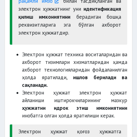
рақамли имзо
билан тасдиқланган ва
электрон ҳужжатнинг уни
идентификация
қилиш имкониятини
берадиган бошқа
реквизитларига эга бўлган ахборот
электрон ҳужжатдир.
Электрон ҳужжат техника воситаларидан ва
ахборот тизимлари хизматларидан ҳамда
ахборот технологияларидан фойдаланилган
ҳолда яратилади,
ишлов берилади ва
сақланади.
Электрон ҳужжат электрон ҳужжат
айланиши иштирокчиларининг мазкур
ҳужжатни идрок этиш имкониятини
инобатга олган ҳолда яратилиши керак.
Электрон ҳужжат қоғоз ҳужжатга