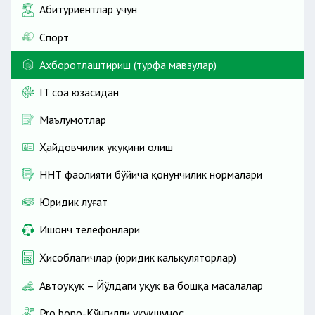
Абитуриентлар учун
Спорт
Ахборотлаштириш (турфа мавзулар)
IT соҳа юзасидан
Маълумотлар
Ҳайдовчилик ҳуқуқини олиш
ННТ фаолияти бўйича қонунчилик нормалари
Юридик луғат
Ишонч телефонлари
Ҳисоблагичлар (юридик калькуляторлар)
Автоҳуқуқ – Йўлдаги ҳуқуқ ва бошқа масалалар
Pro bono-Кўнгилли ҳуқуқшунос