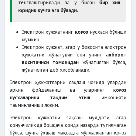
тенглаштирилади ва у билан
бир хил
юридик кучга эга бўлади.
Электрон ҳужжатнинг
қоғоз
нусхаси бўлиши
мумкин.
Электрон ҳужжат, агар у бевосита электрон
ҳужжатни жўнатувчи ёки унинг
ахборот
воситачиси томонидан
жўнатилган бўлса,
жўнатилган деб ҳисобланади.
Электрон ҳужжатларни сақлаш чоғида улардан
эркин фойдаланиш ва уларнинг
қоғоз
нусхаларини тақдим этиш
имконияти
таъминланиши лозим.
Электрон ҳужжатни сақлаш муддати, агар
қонунчиликда бошқача қоида назарда тутилмаган
бўлса, шунга ўхшаш мақсадга мўлжалланган қоғоз