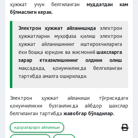
ҳужжат учун белгиланган
муддатдан кам
бўлмаслиги керак.
Электрон ҳужжат айланишида
электрон
ҳужжатларни муҳофаза қилиш электрон
ҳужжат айланишининг иштирокчиларига
ёки бошқа юридик ва жисмоний
шахсларга
зарар етказилишининг олдини олиш
мақсадида, қонунчиликда белгиланган
тартибда амалга оширилади.
Электрон ҳужжат айланиши тўғрисидаги
қонунчиликни бузганликда айбдор шахслар
белгиланган тартибда
жавобгар бўладилар.
идоралараро айланиши