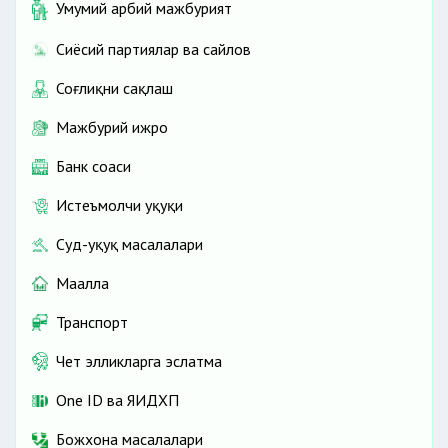
Умумий ҳарбий мажбурият
Сиёсий партиялар ва сайлов
Соғлиқни сақлаш
Мажбурий ижро
Банк соҳаси
Истеъмолчи ҳуқуқи
Суд-ҳуқуқ масалалари
Маҳалла
Транспорт
Чет элликларга эслатма
One ID ва ЯИДХП
Божхона масалалари