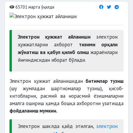
65701 марта ўқилди
Электрон ҳужжат айланиши
электрон
ҳужжатларни ахборот
тизими орқали
жўнатиш ва қабул қилиб олиш
жараёнлари
йиғиндисидан иборат бўлади.
Электрон ҳужжат айланишидан
битимлар тузиш
(шу жумладан шартномалар тузиш), ҳисоб-
китобларни, расмий ва норасмий ёзишмаларни
амалга ошириш ҳамда бошқа ахборотни узатишда
фойдаланиш мумкин.
Электрон шаклда қайд этилган,
электрон