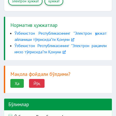
электрон ҳужжат
ҳужжат
Норматив ҳужжатлар
Ўзбекистон Республикасининг "Электрон ҳужжат
айланиши тўғрисида"ги Қонуни
Ўзбекистон Республикасининг "Электрон рақамли
имзо тўғрисида"ги Қонуни
Мақола фойдали бўлдими?
Ҳа
Йўқ
Бўлимлар