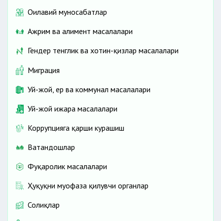
Оилавий муносабатлар
Ажрим ва алимент масалалари
Гендер тенглик ва хотин-қизлар масалалари
Миграция
Уй-жой, ер ва коммунал масалалари
Уй-жой ижара масалалари
Коррупцияга қарши курашиш
Ватандошлар
Фуқаролик масалалари
Ҳуқуқни муҳофаза қилувчи органлар
Солиқлар