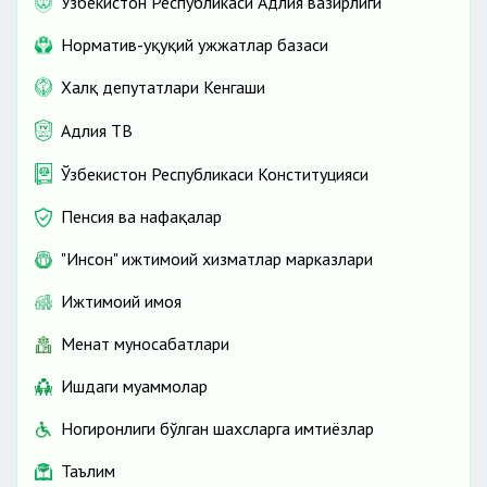
Ўзбекистон Республикаси Адлия вазирлиги
Норматив-ҳуқуқий ҳужжатлар базаси
Халқ депутатлари Кенгаши
Адлия ТВ
Ўзбекистон Республикаси Конституцияси
Пенсия ва нафақалар
"Инсон" ижтимоий хизматлар марказлари
Ижтимоий ҳимоя
Меҳнат муносабатлари
Ишдаги муаммолар
Ногиронлиги бўлган шахсларга имтиёзлар
Таълим