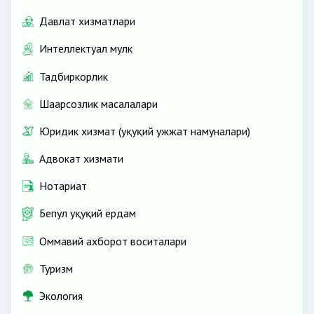
Давлат хизматлари
Интеллектуал мулк
Тадбиркорлик
Шаҳарсозлик масалалари
Юридик хизмат (ҳуқуқий ҳужжат намуналари)
Адвокат хизмати
Нотариат
Бепул ҳуқуқий ёрдам
Оммавий ахборот воситалари
Туризм
Экология