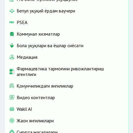
Бепул ҳуқуқий ёрдам ваучери
PSEA
Коммунал хизматлар
Бола ҳуқуқлари ва ёшлар сиёсати
Медиация
Фармацевтика тармоғини ривожлантириш
агентлиги
Қонунчиликдаги янгиликлар
Видео контентлар
Wakil AI
Жаҳон янгиликлари
Cуғурта масалалари