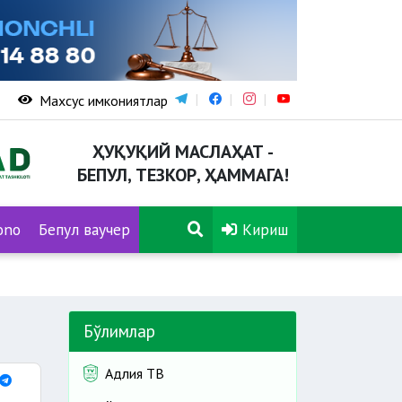
Махсус имкониятлар
ҲУҚУҚИЙ МАСЛАҲАТ -
БЕПУЛ, ТЕЗКОР, ҲАММАГА!
ono
Бепул ваучер
Кириш
Бўлимлар
Адлия ТВ