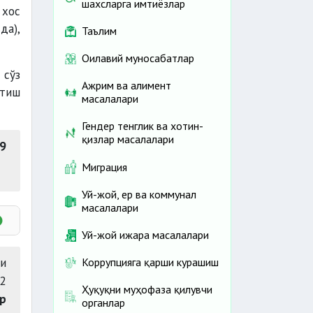
шахсларга имтиёзлар
 хос
да),
Таълим
Оилавий муносабатлар
 сўз
Ажрим ва алимент
атиш
масалалари
Гендер тенглик ва хотин-
қизлар масалалари
9
Миграция
Уй-жой, ер ва коммунал
масалалари
Уй-жой ижара масалалари
ри
Коррупцияга қарши курашиш
22
Ҳуқуқни муҳофаза қилувчи
р
органлар