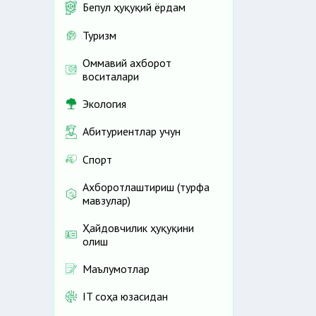
Бепул ҳуқуқий ёрдам
Туризм
Оммавий ахборот
воситалари
Экология
Абитуриентлар учун
Спорт
Ахборотлаштириш (турфа
мавзулар)
Ҳайдовчилик ҳуқуқини
олиш
Маълумотлар
IT соҳа юзасидан