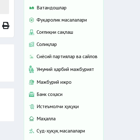
Ватандошлар
Фуқаролик масалалари
Соғлиқни сақлаш
Солиқлар
Сиёсий партиялар ва сайлов
Умумий ҳарбий мажбурият
Мажбурий ижро
Банк соҳаси
Истеъмолчи ҳуқуқи
Маҳалла
Суд-ҳуқуқ масалалари