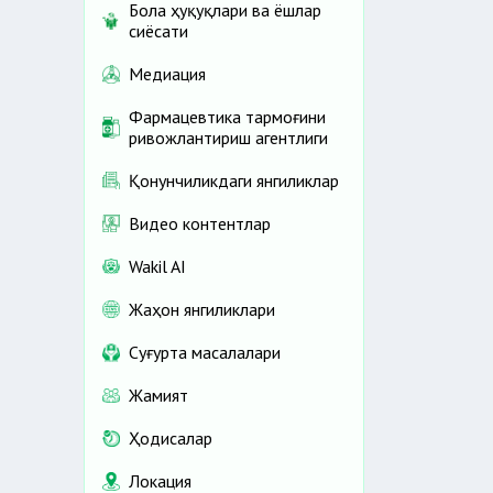
Бола ҳуқуқлари ва ёшлар
сиёсати
Медиация
Фармацевтика тармоғини
ривожлантириш агентлиги
Қонунчиликдаги янгиликлар
Видео контентлар
Wakil AI
Жаҳон янгиликлари
Cуғурта масалалари
Жамият
Ҳодисалар
Локация