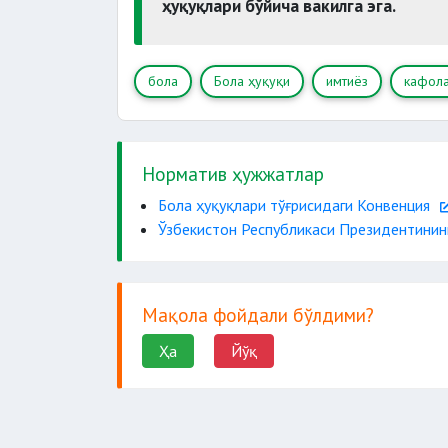
Ёшл
ҳуқуқлари бўйича вакилга эга.
Таъ
бола
Бола ҳуқуқи
имтиёз
кафола
Норматив ҳужжатлар
Бола ҳуқуқлари тўғрисидаги Конвенция
Ўзбекистон Республикаси Президентинин
Мақола фойдали бўлдими?
Ҳа
Йўқ