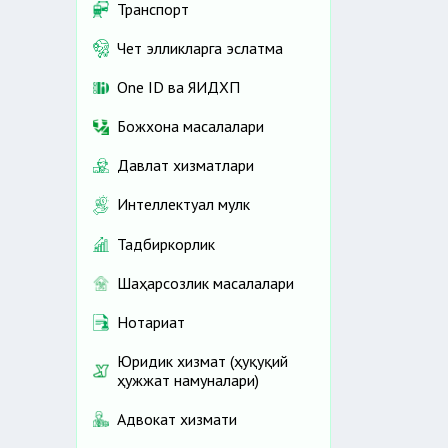
Транспорт
Чет элликларга эслатма
One ID ва ЯИДХП
Божхона масалалари
Давлат хизматлари
Интеллектуал мулк
Тадбиркорлик
Шаҳарсозлик масалалари
Нотариат
Юридик хизмат (ҳуқуқий
ҳужжат намуналари)
Адвокат хизмати