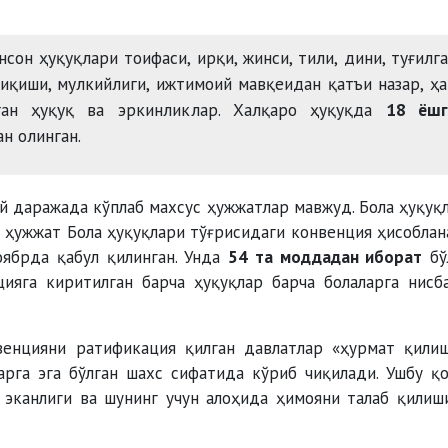
сон ҳуқуқлари тоифаси, ирқи, жинси, тили, дини, туғилг
иқиши, мулкийлиги, ижтимоий мавқеидан қатъи назар, ҳ
ган ҳуқуқ ва эркинликлар. Халқаро ҳуқуқда
18 ёшг
н олинган.
ий даражада кўплаб махсус ҳужжатлар мавжуд. Бола ҳуқуқ
 ҳужжат Бола ҳуқуқлари тўғрисидаги конвенция ҳисоблан
ябрда қабул қилинган. Унда
54 та моддадан иборат
бў
цияга киритилган барча ҳуқуқлар барча болаларга нисб
венцияни ратификация қилган давлатлар «ҳурмат қили
арга эга бўлган шахс сифатида кўриб чиқилади. Ушбу қ
 эканлиги ва шунинг учун алоҳида ҳимояни талаб қилиш