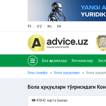
ЎЗ
O‘Z
RU
EN
Биз ҳақимизда
Янгиликлар
Экс
Бош саҳифа
Бола ҳуқуқлари
Бола ҳуқуқл
Бола ҳуқуқлари тўғрисидаги Ко
85842 марта ўқилди