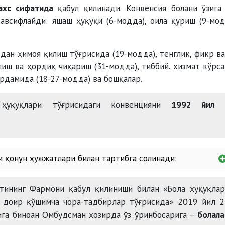
ахс сифатида
қабул қилинади. Конвенсия болани ўзига
тавсифлайди: яшаш ҳуқуқи (6-модда), оила қуриш (9-мод
дан ҳимоя қилиш тўғрисида (19-модда), тенглик, фикр ва
лиш ва ҳордиқ чиқариш (31-модда), тиббий. хизмат кўрс
ёрдамида (18-27-модда) ва бошқалар.
 ҳуқуқлари тўғрисидаги конвенцияни
1992 йил 
и қонун ҳужжатлари билан тартибга солинади:
титуцияси;
 кодекси;
нтининг Фармони қабул қилиниши билан «Бола ҳуқуқла
а ҳуқуқларининг кафолатлари тўғрисида
а доир қўшимча чора-тадбирлар тўғрисида» 2019 йил 
ийлик ва ҳомийлик тўғрисида
га биноан Омбудсман ҳозирда ўз ўринбосарига –
болала