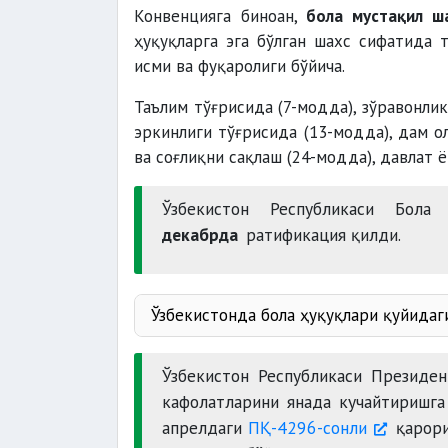
Конвенцияга биноан,
бола мустақил ш
ҳуқуқларга эга бўлган шахс сифатида 
исми ва фуқаролиги бўйича.
Таълим тўғрисида (7-модда), зўравонлик
эркинлиги тўғрисида (13-модда), дам о
ва соғлиқни сақлаш (24-модда), давлат 
Ўзбекистон Республикаси Бола
декабрда
ратификация қилди.
Ўзбекистонда бола ҳуқуқлари қуйидаг
Конс
Оила
Ўзбекистон Республикаси Президе
Бол
кафолатларини янада кучайтиришг
Вас
апрелдаги
ПҚ-4296-сонли
қарори