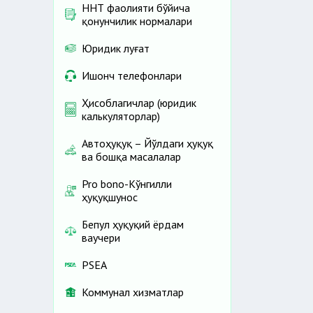
ННТ фаолияти бўйича
қонунчилик нормалари
Юридик луғат
Ишонч телефонлари
Ҳисоблагичлар (юридик
калькуляторлар)
Автоҳуқуқ – Йўлдаги ҳуқуқ
ва бошқа масалалар
Pro bono-Кўнгилли
ҳуқуқшунос
Бепул ҳуқуқий ёрдам
ваучери
PSEA
Коммунал хизматлар