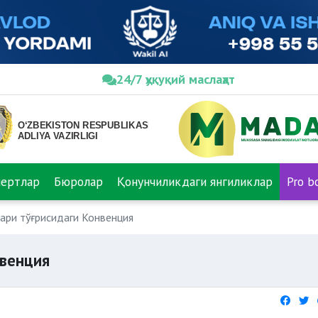
24/7 ҳуқуқий маслаҳат
пертлар
Бюролар
Қонунчиликдаги янгиликлар
Pro b
ари тўғрисидаги Конвенция
нвенция