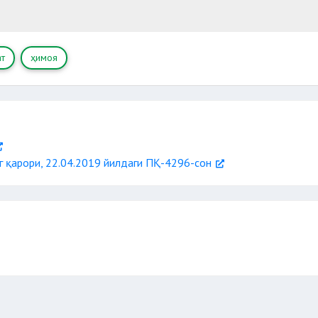
арга оид давлат сиёсати тўғрисида
лим тўғрисида
т
ҳимоя
г қарори, 22.04.2019 йилдаги ПҚ-4296-сон