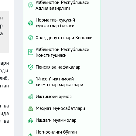
Ўзбекистон Республикаси
Адлия вазирлиги
ан
Норматив-ҳуқуқий
ар
ҳужжатлар базаси
а
Халқ депутатлари Кенгаши
Ўзбекистон Республикаси
Конституцияси
лари
Пенсия ва нафақалар
ади.
либ,
"Инсон" ижтимоий
хизматлар марказлари
атан
Ижтимоий ҳимоя
ш ва
Меҳнат муносабатлари
оида
Ишдаги муаммолар
и ва
Ногиронлиги бўлган