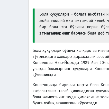
Бола ҳуқуқлари – болага нисбатан ин
жойи, миллий ёки ижтимоий келиб ч
бир бола эга бўлиши керак бўл
этмаганларнинг барчаси бола
деб та
Бола ҳуқуқлари бўйича халқаро ва милл
тўғрисидаги халқаро даражадаги асосий
Конвенция Нью-Йоркда 1989 йил 20-но
уларда болаларнинг ҳуқуқлари. Конвен
қўлланилади.
Конвенцияда биринчи марта бола Кон
кафолатлаш» талаб қилинадиган ҳуқуқл
бола жамиятнинг жуда ҳимоясиз аъзоси
бунга лойиқ эканлигини кўрсатади.