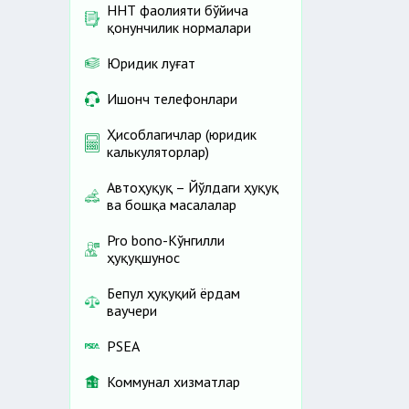
ННТ фаолияти бўйича
қонунчилик нормалари
Юридик луғат
Ишонч телефонлари
Ҳисоблагичлар (юридик
калькуляторлар)
Автоҳуқуқ – Йўлдаги ҳуқуқ
ва бошқа масалалар
Pro bono-Кўнгилли
ҳуқуқшунос
Бепул ҳуқуқий ёрдам
ваучери
PSEA
Коммунал хизматлар