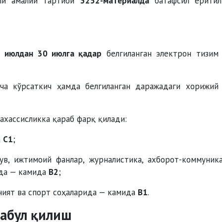
чли амалий тартиби
3252-материалда
батафсил ёритил
1 июлдан 30 июлга қадар
белгиланган электрон тизим
ача кўрсаткич ҳамда белгиланган даражадаги хорижий
ахассисликка қараб фарқ қилади:
а
C1
;
ув, ижтимоий фанлар, журналистика, ахборот-коммуник
рда — камида
B2
;
ният ва спорт соҳаларида — камида
B1
.
абул қилиш