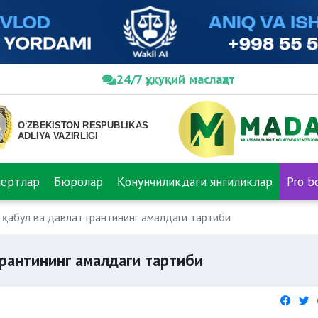
24/7 ҳуқуқий маслаҳат
пертлар
Бюролар
Қонунчиликдаги янгиликлар
Pro b
 қабул ва давлат грантининг амалдаги тартиби
грантининг амалдаги тартиби