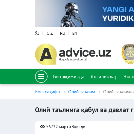
ЎЗ
O‘Z
RU
EN
Биз ҳақимизда
Янгиликлар
Экс
Бош саҳифа
Олий таълим
Олий таълимга
Олий таълимга қабул ва давлат 
56722 марта ўқилди