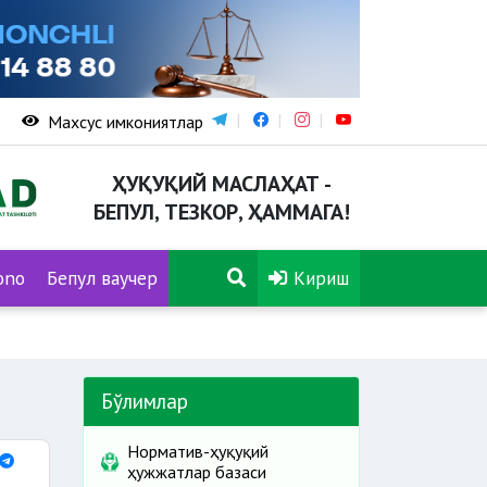
Махсус имкониятлар
ҲУҚУҚИЙ МАСЛАҲАТ -
БЕПУЛ, ТЕЗКОР, ҲАММАГА!
ono
Бепул ваучер
Кириш
Бўлимлар
Норматив-ҳуқуқий
ҳужжатлар базаси