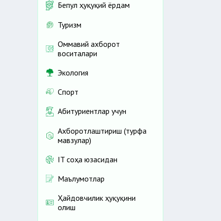
Бепул ҳуқуқий ёрдам
Туризм
Оммавий ахборот
воситалари
Экология
Спорт
Абитуриентлар учун
Ахборотлаштириш (турфа
мавзулар)
IT соҳа юзасидан
Маълумотлар
Ҳайдовчилик ҳуқуқини
олиш