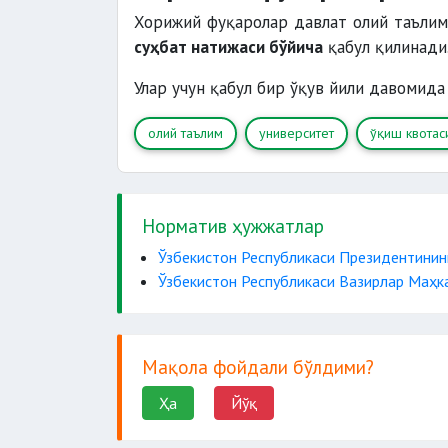
Хорижий фуқаролар давлат олий таълим
суҳбат натижаси бўйича
қабул қилинади
Улар учун қабул бир ўқув йили давомид
олий таълим
университет
ўқиш квотас
Норматив ҳужжатлар
Ўзбекистон Республикаси Президентинин
Ўзбекистон Республикаси Вазирлар Маҳка
Мақола фойдали бўлдими?
Ҳа
Йўқ