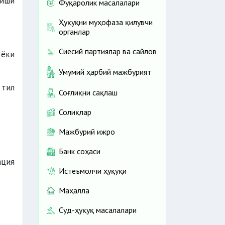
иши
Фуқаролик масалалари
Ҳуқуқни муҳофаза қилувчи
органлар
Сиёсий партиялар ва сайлов
 ёки
Умумий ҳарбий мажбурият
 тил
Соғлиқни сақлаш
Солиқлар
Мажбурий ижро
Банк соҳаси
ация
Истеъмолчи ҳуқуқи
Маҳалла
Суд-ҳуқуқ масалалари