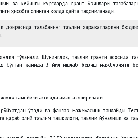
нчи ва кейинги курсларда грант ўринлари талабалар
иги ҳисобга олинган ҳолда қайта тақсимланади.
и доирасида талабанинг таълим харажатларини бюдже
.
ендия тўланади. Шунингдек, таълим гранти асосида та
уд бўлган
камида 3 йил ишлаб бериш мажбурияти б
анлов»
тамойили асосида амалга оширилади.
 рўйхатдан ўтади ва фанлар мажмуасини танлайди. Тес
ига қараб олий таълим ташкилоти, таълим йўналиши ва та