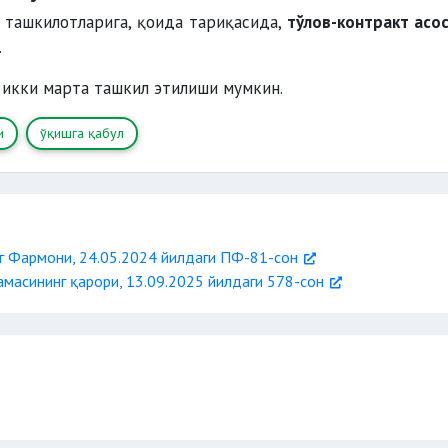
 ташкилотларига, қоида тариқасида,
тўлов-контракт асо
.
а икки марта ташкил этилиши мумкин.
и
ўқишга қабул
г Фармони, 24.05.2024 йилдаги ПФ-81-сон
масининг қарори, 13.09.2025 йилдаги 578-сон