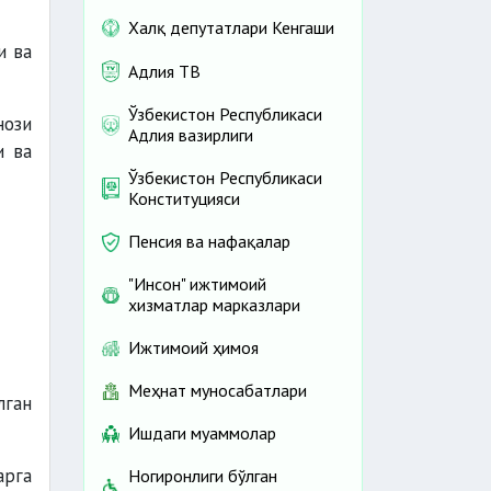
Халқ депутатлари Кенгаши
и ва
Адлия ТВ
Ўзбекистон Республикаси
нози
Адлия вазирлиги
и ва
Ўзбекистон Республикаси
Конституцияси
Пенсия ва нафақалар
"Инсон" ижтимоий
хизматлар марказлари
Ижтимоий ҳимоя
Меҳнат муносабатлари
лган
Ишдаги муаммолар
арга
Ногиронлиги бўлган