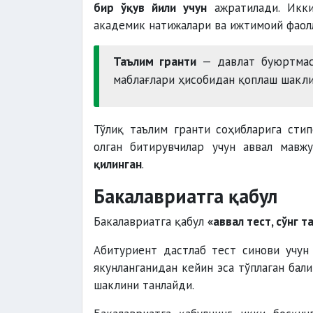
бир ўқув йили учун
ажратилади. Икки
академик натижалари ва ижтимоий фаолл
Таълим гранти
— давлат буюртмас
маблағлари ҳисобидан қоплаш шакли
Тўлиқ таълим гранти соҳибларига стип
олган битирувчилар учун аввал мавж
қилинган
.
Бакалавриатга қабул
Бакалавриатга қабул
«аввал тест, сўнг т
Абитуриент дастлаб тест синови учун
якунланганидан кейин эса тўплаган бал
шаклини танлайди.