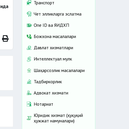
Транспорт
сида
Чет элликларга эслатма
One ID ва ЯИДХП
Божхона масалалари
Давлат хизматлари
Интеллектуал мулк
Шаҳарсозлик масалалари
Тадбиркорлик
Адвокат хизмати
Нотариат
Юридик хизмат (ҳуқуқий
ҳужжат намуналари)