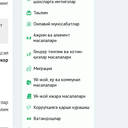
шахсларга имтиёзлар
нинг
Таълим
Оилавий муносабатлар
т
Ажрим ва алимент
масалалари
Гендер тенглик ва хотин-
ҳсил
қизлар масалалари
екор
Миграция
Уй-жой, ер ва коммунал
масалалари
Уй-жой ижара масалалари
тлар
Коррупцияга қарши курашиш
ълим
Ватандошлар