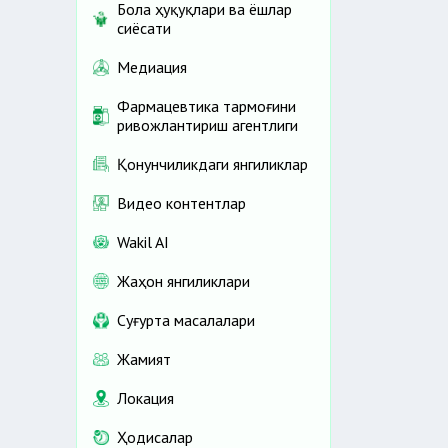
Бола ҳуқуқлари ва ёшлар
сиёсати
Медиация
Фармацевтика тармоғини
ривожлантириш агентлиги
Қонунчиликдаги янгиликлар
Видео контентлар
Wakil AI
Жаҳон янгиликлари
Cуғурта масалалари
Жамият
Локация
Ҳодисалар