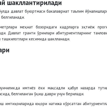
ай шакллантирилади
булда давлат буюртмаси бакалавриат таълим йўналишлар
 белгиланади.
метрлари меҳнат бозоридаги кадрларга эҳтиёж прог
ди. Давлат гранти ўринлари абитуриентларнинг танлов
м ташкилотлари кесимида шаклланади.
ари
нунчиликда имтиёз ёки мақсадли қабул назарда тути
сида, белгиланган ўқиш даври учун берилади.
иш имтиҳонларида юқори натижа кўрсатган абитуриентл