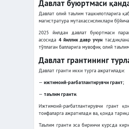
Давлат буюртмаси қанд
Давлат олий таълим ташкилотларига қа
магистратура мутахассисликлари бўйича
2025 йилдан давлат буюртмаси пара
асосида
4 йиллик давр учун
тасдиқлана
тўплаган балларига мувофиқ олий таъли
Давлат грантининг турл
Давлат гранти икки турга ажратилади:
—
ижтимоий-рағбатлантирувчи грант
;
—
таълим гранти
.
Ижтимоий-рағбатлантирувчи грант қо
тоифаларга ажратилади ва, қоида тариқа
Таълим гранти эса биринчи курсда кир