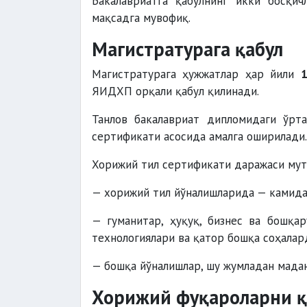
Бакалавриатга қабулнинг икки босқи
мақсадга мувофиқ.
Магистратурага қабул
Магистратурага ҳужжатлар ҳар йили
ЯИДХП орқали қабул қилинади.
Танлов бакалавриат дипломидаги ўрт
сертификати асосида амалга оширилади.
Хорижий тил сертификати даражаси мут
— хорижий тил йўналишларида — камид
— гуманитар, ҳуқуқ, бизнес ва бошқар
технологиялари ва қатор бошқа соҳала
— бошқа йўналишлар, шу жумладан мада
Хорижий фуқароларни қ