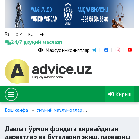
ЎЗ
O‘Z
RU
EN
24/7 ҳуқуқий маслаҳат
Махсус имкониятлар
Кириш
Бош саҳифа
Умумий маълумотлар
Давлат ўрмон фондига
Давлат ўрмон фондига кирмайдиган
дарахтлар ва буталарни экиш, парвариш