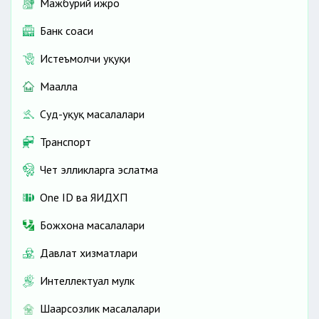
Мажбурий ижро
Банк соҳаси
Истеъмолчи ҳуқуқи
Маҳалла
Суд-ҳуқуқ масалалари
Транспорт
Чет элликларга эслатма
One ID ва ЯИДХП
Божхона масалалари
Давлат хизматлари
Интеллектуал мулк
Шаҳарсозлик масалалари