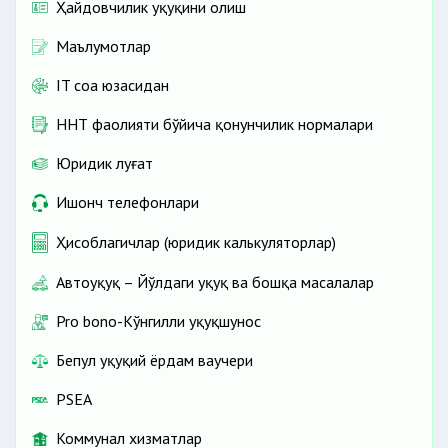
Ҳайдовчилик ҳуқуқини олиш
Маълумотлар
IT соҳа юзасидан
ННТ фаолияти бўйича қонунчилик нормалари
Юридик луғат
Ишонч телефонлари
Ҳисоблагичлар (юридик калькуляторлар)
Автоҳуқуқ – Йўлдаги ҳуқуқ ва бошқа масалалар
Pro bono-Кўнгилли ҳуқуқшунос
Бепул ҳуқуқий ёрдам ваучери
PSEA
Коммунал хизматлар