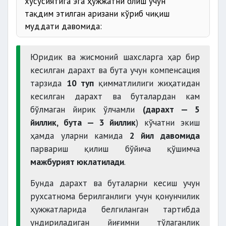
хусусиятига эга ҳужжатни олиш учун
тақдим этилган аризани кўриб чиқиш
муддати давомида:
Юридик ва жисмоний шахсларга ҳар бир
кесилган дарахт ва бута учун компенсация
Лицензия
тарзида
10 туп
қимматлилиги жиҳатидан
кесилган дарахт ва буталардан кам
ҳолатини жойига
бўлмаган йирик ўлчамли
(дарахт — 5
чиқиб ўрганади
йиллик, бута — 3 йиллик
) кўчатни экиш
ҳамда уларни камида
2 йил давомида
парвариш қилиш бўйича қўшимча
хулосасини шакллантиради
мажбурият юклатилади
.
сақлаб қолиш
имкониятларини
кўчириб
Бунда дарахт ва буталарни кесиш учун
ўтказиш масаласини кўриб чиқади
рухсатнома берилганлиги учун қонунчилик
ҳужжатларида белгиланган тартибда
ундириладиган йиғимни тўлаганлик