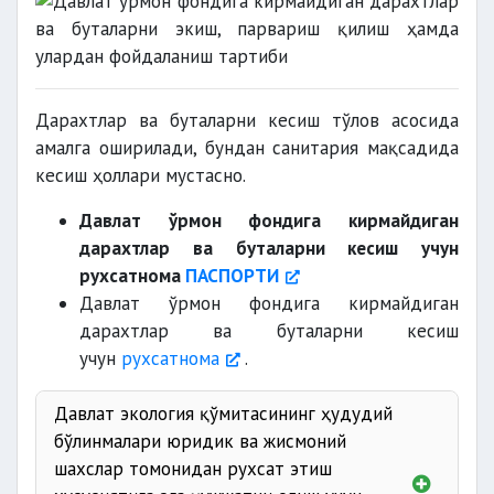
Дарахтлар ва буталарни кесиш тўлов асосида
амалга оширилади, бундан санитария мақсадида
кесиш ҳоллари мустасно.
Давлат ўрмон фондига кирмайдиган
дарахтлар ва буталарни кесиш учун
рухсатнома
ПАСПОРТИ
Давлат ўрмон фондига кирмайдиган
дарахтлар ва буталарни кесиш
учун
рухсатнома
.
Давлат экология қўмитасининг ҳудудий
бўлинмалари юридик ва жисмоний
шахслар томонидан рухсат этиш