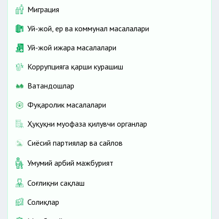
Миграция
Уй-жой, ер ва коммунал масалалари
Уй-жой ижара масалалари
Коррупцияга қарши курашиш
Ватандошлар
Фуқаролик масалалари
Ҳуқуқни муҳофаза қилувчи органлар
Сиёсий партиялар ва сайлов
Умумий ҳарбий мажбурият
Соғлиқни сақлаш
Солиқлар