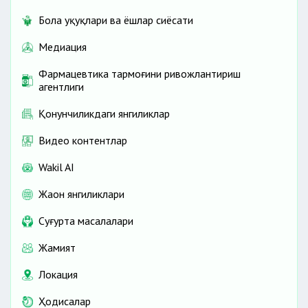
Бола ҳуқуқлари ва ёшлар сиёсати
Медиация
Фармацевтика тармоғини ривожлантириш
агентлиги
Қонунчиликдаги янгиликлар
Видео контентлар
Wakil AI
Жаҳон янгиликлари
Cуғурта масалалари
Жамият
Локация
Ҳодисалар