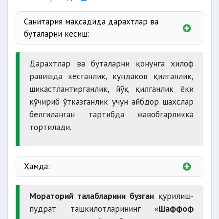
Санитария мақсадида дарахтлар ва
буталарни кесиш:
қуриётган ёки қуриб қолган
Дарахтлар ва буталарни қонунга хилоф
равишда кесганлик, кундаков қилганлик,
шикастлантирганлик, йўқ қилганлик ёки
касалликка чалинган
кўчириб ўтказганлик учун айбдор шахслар
белгиланган тартибда жавобгарликка
тортилади.
одамларнинг ҳаёти ва соғлиғига ҳамда
юридик ва жисмоний шахсларнинг мол-
мулкига хавф солаётган ҳолатларда амалга
Ҳамда:
оширилади
ушбу белгиланган миқдорларда
Мораторий талабларини бузган
қурилиш-
ноқонуний тайёрланган маҳсулотлар
пудрат ташкилотларининг «
Шаффоф