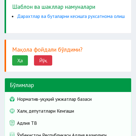
Шаблон ва шакллар намуналари
Дарахтлар ва буталарни кесишга рухсатнома олиш
Мақола фойдали бўлдими?
Ҳа
Йўқ
Бўлимлар
Норматив-ҳуқуқий ҳужжатлар базаси
Халқ депутатлари Кенгаши
Адлия ТВ
Ўзбекистон Республикаси Адлия вазирлиги