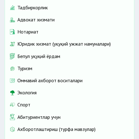
Тадбиркорлик
Адвокат хизмати
Нотариат
Юридик хизмат (ҳуқуқий ҳужжат намуналари)
Бепул ҳуқуқий ёрдам
Туризм
Оммавий ахборот воситалари
Экология
Спорт
Абитуриентлар учун
Ахборотлаштириш (турфа мавзулар)