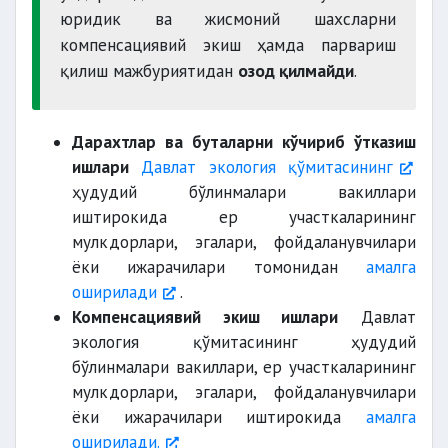
юридик ва жисмоний шахсларни
сақлаб қолишнинг иложи бўлмаган
компенсациявий экиш ҳамда парвариш
тақдирда
қилиш мажбуриятидан
озод қилмайди
.
Дарахтлар ва буталарни кўчириб ўтказиш
ишлари
Давлат экология қўмитасининг
ҳудудий бўлинмалари вакиллари
иштирокида ер участкаларининг
мулкдорлари, эгалари, фойдаланувчилари
ёки ижарачилари томонидан
амалга
оширилади
.
Компенсациявий экиш ишлари
Давлат
экология қўмитасининг ҳудудий
бўлинмалари вакиллари, ер участкаларининг
мулкдорлари, эгалари, фойдаланувчилари
ёки ижарачилари иштирокида
амалга
оширилади.