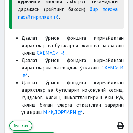
қурилиш
» миллий ахборот тизимидаги
даражаси (рейтинг баҳоси)
бир поғона
пасайтирилади
.
100 туп кўчатни
Давлат ўрмон фондига кирмайдиган
Давлат экология
дарахтлар ва буталарни экиш ва парвариш
қўмитасининг
қилиш
СХЕМАСИ
.
Давлат ўрмон фондига кирмайдиган
дарахтларни хатловдан ўтказиш
СХЕМАСИ
.
Давлат ўрмон фондига кирмайдиган
ушбу белгиланган тартибда амалга
дарахтлар ва буталарни ноқонуний кесиш,
оширилади.
кундаков қилиш, шикастлантириш ёки йўқ
қилиш билан уларга етказилган зарарни
ундириш
МИҚДОРЛАРИ
.
буталар