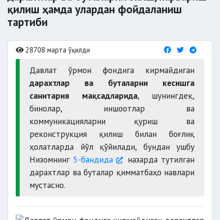
қилиш ҳамда улардан фойдаланиш
тартиби
28708 марта ўқилди
Давлат ўрмон фондига кирмайдиган
дарахтлар ва буталарни кесишга
санитария мақсадларида
, шунингдек,
бинолар, иншоотлар ва
коммуникацияларни қуриш ва
реконструкция қилиш билан боғлиқ
ҳолатларда йўл қўйилади, бундан ушбу
Низомнинг
5-бандида
назарда тутилган
дарахтлар ва буталар қимматбаҳо навлари
мустасно.