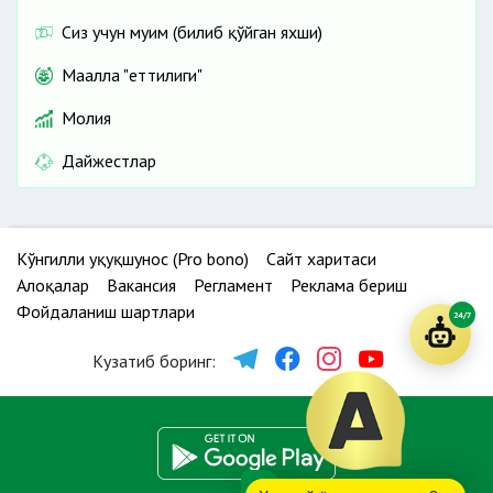
Сиз учун муҳим (билиб қўйган яхши)
Маҳалла "еттилиги"
Молия
Дайжестлар
Кўнгилли ҳуқуқшунос (Pro bono)
Сайт харитаси
Алоқалар
Вакансия
Регламент
Реклама бериш
Фойдаланиш шартлари
24/7
Кузатиб боринг: