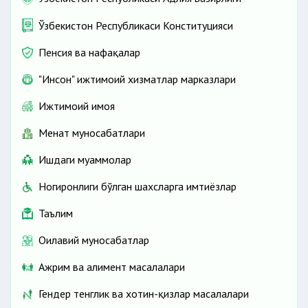
Ўзбекистон Республикаси Конституцияси
Пенсия ва нафақалар
"Инсон" ижтимоий хизматлар марказлари
Ижтимоий ҳимоя
Меҳнат муносабатлари
Ишдаги муаммолар
Ногиронлиги бўлган шахсларга имтиёзлар
Таълим
Оилавий муносабатлар
Ажрим ва алимент масалалари
Гендер тенглик ва хотин-қизлар масалалари