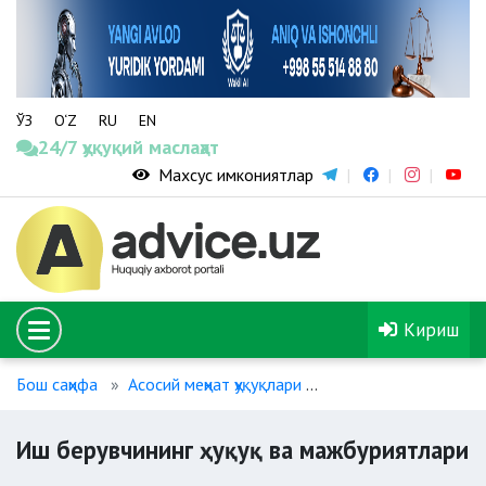
ЎЗ
O‘Z
RU
EN
24/7 ҳуқуқий маслаҳат
Махсус имкониятлар
Кириш
Бош саҳифа
Асосий меҳнат ҳуқуқлари
Иш берувчининг ҳуқ
Иш берувчининг ҳуқуқ ва мажбуриятлари