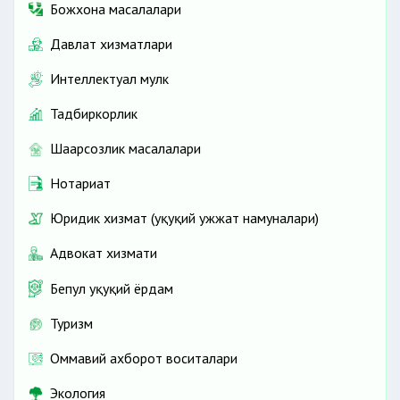
Божхона масалалари
Давлат хизматлари
Интеллектуал мулк
Тадбиркорлик
Шаҳарсозлик масалалари
Нотариат
Юридик хизмат (ҳуқуқий ҳужжат намуналари)
Адвокат хизмати
Ягона
Бепул ҳуқуқий ёрдам
миллий меҳнат тизими
Туризм
Оммавий ахборот воситалари
Экология