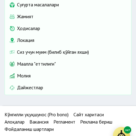
Cуғурта масалалари
Жамият
Ҳодисалар
Локация
Сиз учун муҳим (билиб қўйган яхши)
Маҳалла "еттилиги"
Молия
Дайжестлар
Кўнгилли ҳуқуқшунос (Pro bono)
Сайт харитаси
Алоқалар
Вакансия
Регламент
Реклама бериш
Фойдаланиш шартлари
24/7