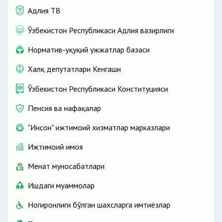
ички ҳужжатларни қабул қилиш
Адлия ТВ
Ўзбекистон Республикаси Адлия вазирлиги
Норматив-ҳуқуқий ҳужжатлар базаси
Халқ депутатлари Кенгаши
Ўзбекистон Республикаси Конституцияси
Пенсия ва нафақалар
"Инсон" ижтимоий хизматлар марказлари
жамоа шартномасини тузиши
Ижтимоий ҳимоя
Меҳнат муносабатлари
Ишдаги муаммолар
Ногиронлиги бўлган шахсларга имтиёзлар