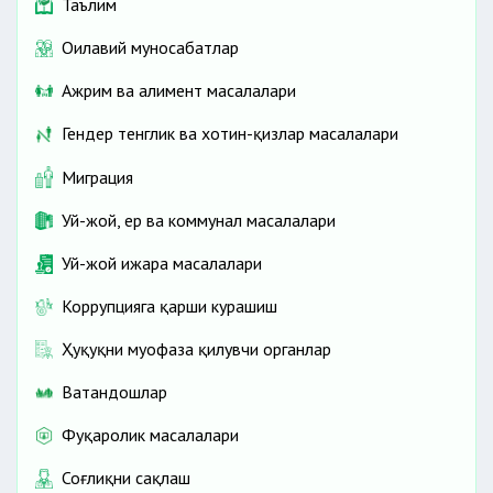
Таълим
Оилавий муносабатлар
Ажрим ва алимент масалалари
Гендер тенглик ва хотин-қизлар масалалари
Миграция
Уй-жой, ер ва коммунал масалалари
Уй-жой ижара масалалари
Коррупцияга қарши курашиш
Ҳуқуқни муҳофаза қилувчи органлар
Ватандошлар
Фуқаролик масалалари
Соғлиқни сақлаш