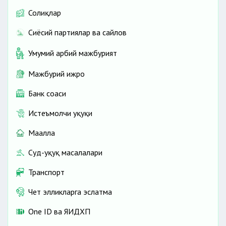
тегишли касаба уюшмаси органларининг
Солиқлар
Сиёсий партиялар ва сайлов
Умумий ҳарбий мажбурият
Мажбурий ижро
Банк соҳаси
Истеъмолчи ҳуқуқи
Маҳалла
ходимларнинг ўз меҳнат мажбуриятларини
Суд-ҳуқуқ масалалари
бажариши билан боғлиқ бўлган маиший
Транспорт
эҳтиёжлари таъминланишини амалга
ошириши
Чет элликларга эслатма
One ID ва ЯИДХП