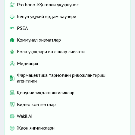
Pro bono-Кўнгилли ҳуқуқшунос
Бепул ҳуқуқий ёрдам ваучери
PSEA
Коммунал хизматлар
Бола ҳуқуқлари ва ёшлар сиёсати
Медиация
Фармацевтика тармоғини ривожлантириш
агентлиги
Қонунчиликдаги янгиликлар
Видео контентлар
Wakil AI
Жаҳон янгиликлари