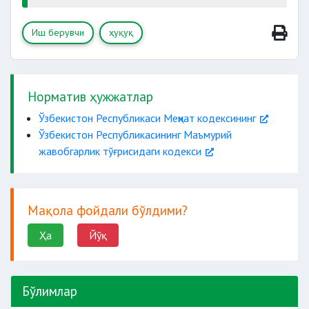
рағбатлантириш
иш билан таъминлаши
Иш берувчи
ҳуқуқ
Кодекснинг меҳнат ва машғулотлар
Норматив ҳужжатлар
соҳасида камситишни тақиқлаш
тўғрисидаги талаблари бузилишига йўл
Ўзбекистон Республикаси Меҳнат кодексининг
қўймаслиги
Ўзбекистон Республикасининг Маъмурий
мажбурий меҳнат ва болалар меҳнатининг
жавобгарлик тўғрисидаги кодекси
оғир шакллари қўлланилишига йўл
интизомий жавобгарликка
қўймаслиги
тортиш
Мақола фойдали бўлдими?
Ҳа
Йўқ
Бўлимлар