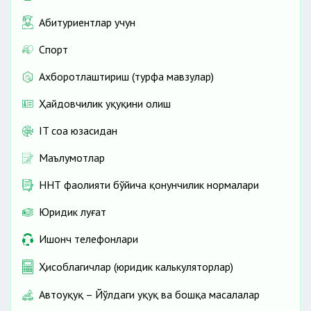
Абитуриентлар учун
Спорт
Ахборотлаштириш (турфа мавзулар)
Ҳайдовчилик ҳуқуқини олиш
IT соҳа юзасидан
Маълумотлар
ННТ фаолияти бўйича қонунчилик нормалари
Юридик луғат
Ишонч телефонлари
Ҳисоблагичлар (юридик калькуляторлар)
Автоҳуқуқ – Йўлдаги ҳуқуқ ва бошқа масалалар