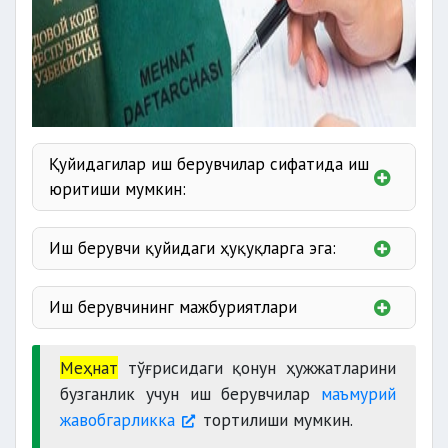
Қуйидагилар иш берувчилар сифатида иш
юритиши мумкин:
мулкчилик шаклидан ва идоравий
мансублигидан қатъи назар
Иш берувчи қуйидаги ҳуқуқларга эга:
Иш берувчининг мажбуриятлари
ходимлар билан меҳнат шартномаларини
тузиш, ўзгартириш ҳамда бекор қилиш
Меҳнат
тўғрисидаги қонун ҳужжатларини
меҳнат шартномалари
бузганлик учун иш берувчилар
маъмурий
жамоа шартномаларини тузиш;
шартларига риоя этиши
жавобгарликка
тортилиши мумкин.
Жисмоний шахслар қуйидаги ҳолларда иш
ходимларни ҳалол самарали меҳнати учун
берувчилар бўлиши мумкин: