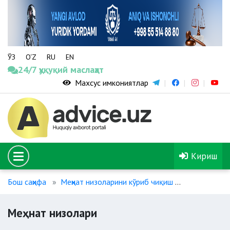
ЎЗ
O‘Z
RU
EN
24/7 ҳуқуқий маслаҳат
Махсус имкониятлар
Кириш
Бош саҳифа
Меҳнат низоларини кўриб чиқиш
Меҳнат низо
Меҳнат низолари