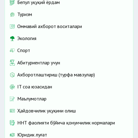
Бепул ҳуқуқий ёрдам
Туризм
Оммавий ахборот воситалари
Экология
Спорт
Абитуриентлар учун
Ахборотлаштириш (турфа мавзулар)
IT соҳа юзасидан
Маълумотлар
Ҳайдовчилик ҳуқуқини олиш
ННТ фаолияти бўйича қонунчилик нормалари
Юридик луғат