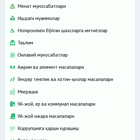
Меҳнат муносабатлари
Ишдаги муаммолар
Ногиронлиги бўлган шахсларга имтиёзлар
Таълим
Оилавий муносабатлар
Ажрим ва алимент масалалари
Гендер тенглик ва хотин-қизлар масалалари
Миграция
Уй-жой, ер ва коммунал масалалари
Уй-жой ижара масалалари
Коррупцияга қарши курашиш