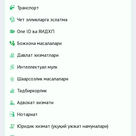
Транспорт
Чет элликларга эслатма
One ID ва ЯИДХП
Божхона масалалари
Давлат хизматлари
Интеллектуал мулк
Шаҳарсозлик масалалари
Тадбиркорлик
Адвокат хизмати
Нотариат
Юридик хизмат (ҳуқуқий ҳужжат намуналари)