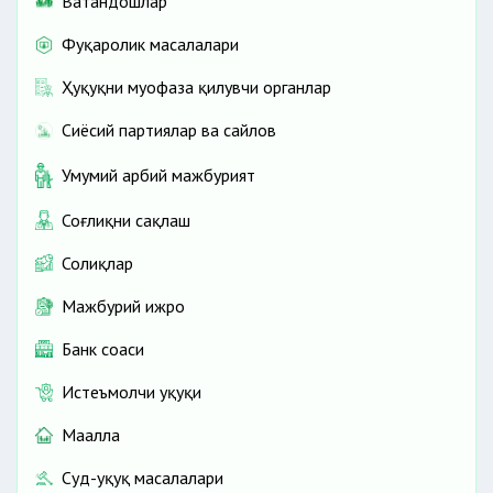
Ватандошлар
Фуқаролик масалалари
Ҳуқуқни муҳофаза қилувчи органлар
Сиёсий партиялар ва сайлов
Умумий ҳарбий мажбурият
Соғлиқни сақлаш
Солиқлар
Мажбурий ижро
Банк соҳаси
Истеъмолчи ҳуқуқи
Маҳалла
Суд-ҳуқуқ масалалари