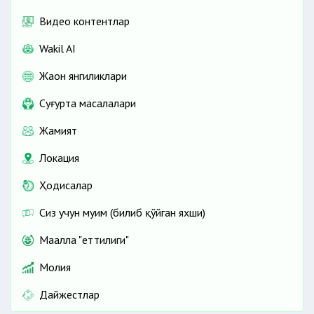
Видео контентлар
Wakil AI
Жаҳон янгиликлари
Cуғурта масалалари
Жамият
Локация
Ҳодисалар
Сиз учун муҳим (билиб қўйган яхши)
Маҳалла "еттилиги"
Молия
Дайжестлар