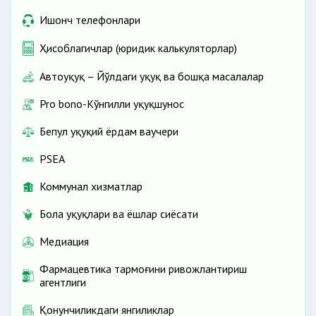
Ишонч телефонлари
Ҳисоблагичлар (юридик калькуляторлар)
Автоҳуқуқ – Йўлдаги ҳуқуқ ва бошқа масалалар
Pro bono-Кўнгилли ҳуқуқшунос
Бепул ҳуқуқий ёрдам ваучери
PSEA
Коммунал хизматлар
Бола ҳуқуқлари ва ёшлар сиёсати
Медиация
Фармацевтика тармоғини ривожлантириш
агентлиги
Қонунчиликдаги янгиликлар