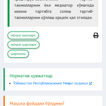
таомилларини ёки медиатор кўмагида
низони тартибга солиш тартиб-
таомилларини қўллаш орқали ҳал этилади.
меҳнат низолари
меҳнат шартлари
жамоавий
меҳнат низоларидир.
шартнома
Норматив ҳужжатлар
Ўзбекистон Республикасининг Меҳнат кодекси
Мақола фойдали бўлдими?