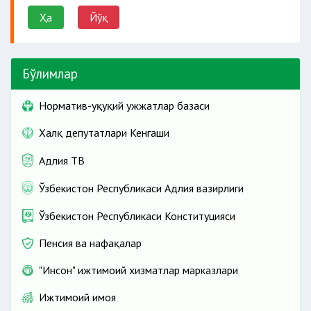
Ҳа
Йўқ
Бўлимлар
Норматив-ҳуқуқий ҳужжатлар базаси
Халқ депутатлари Кенгаши
Адлия ТВ
Ўзбекистон Республикаси Адлия вазирлиги
Ўзбекистон Республикаси Конституцияси
Пенсия ва нафақалар
"Инсон" ижтимоий хизматлар марказлари
Ижтимоий ҳимоя