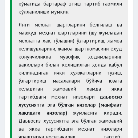
кўмагида бартараф этиш тартиб-таомили
қўлланилиши мумкин.
Янги меҳнат шартларини белгилаш ва
мавжуд меҳнат шартларини (шу жумладан
меҳнатга ҳақ тўлашни) ўзгартириш, жамоа
келишувларини, жамоа шартномасини ёхуд
қонунчиликка мувофиқ ходимларнинг
вакиллари билан келишилган ҳолда қабул
қилинадиган ички ҳужжатларни тузиш,
ўзгартириш масалалари бўйича юзага
келадиган жамоавий ҳамда якка
тартибдаги меҳнат низолари
даъвосиз
хусусиятга эга бўлган низолар (манфаат
ҳақидаги низолар)
жумласига киради.
Даъвосиз хусусиятга эга бўлган жамоавий
ва якка тартибдаги меҳнат низолари
яраштирув-воситачилик тартиб-