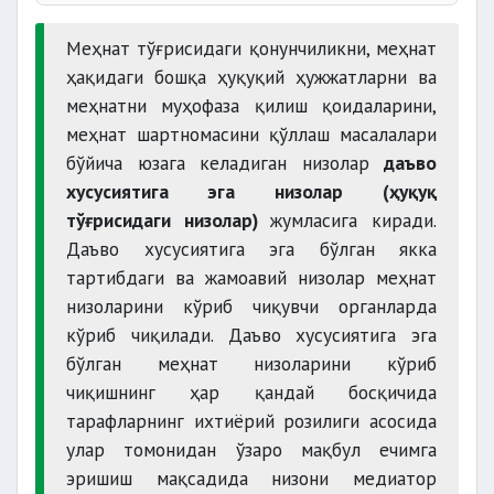
Меҳнат тўғрисидаги қонунчиликни, меҳнат
ҳақидаги бошқа ҳуқуқий ҳужжатларни ва
меҳнатни муҳофаза қилиш қоидаларини,
меҳнат шартномасини қўллаш масалалари
бўйича юзага келадиган низолар
даъво
хусусиятига эга низолар
(ҳуқуқ
тўғрисидаги низолар)
жумласига киради.
Даъво хусусиятига эга бўлган якка
тартибдаги ва жамоавий низолар меҳнат
якка
низоларини кўриб чиқувчи органларда
тартибдаги меҳнат шартларини
кўриб чиқилади. Даъво хусусиятига эга
бўлган меҳнат низоларини кўриб
чиқишнинг ҳар қандай босқичида
тарафларнинг ихтиёрий розилиги асосида
улар томонидан ўзаро мақбул ечимга
эришиш мақсадида низони медиатор