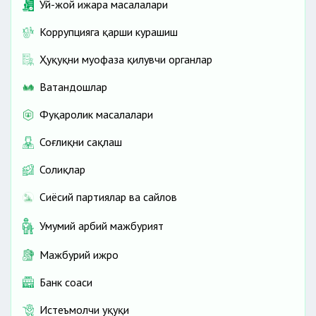
Уй-жой ижара масалалари
Коррупцияга қарши курашиш
Ҳуқуқни муҳофаза қилувчи органлар
Ватандошлар
Фуқаролик масалалари
Соғлиқни сақлаш
Солиқлар
Сиёсий партиялар ва сайлов
Умумий ҳарбий мажбурият
Мажбурий ижро
Банк соҳаси
Истеъмолчи ҳуқуқи