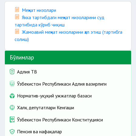
Меҳнат низолари
Якка тартибдаги меҳнат низоларини суд
тартибида кўриб чиқиш
Жамоавий меҳнат низоларини ҳал этиш (тартибга
солиш)
Бўлимлар
Адлия ТВ
Ўзбекистон Республикаси Адлия вазирлиги
Норматив-ҳуқуқий ҳужжатлар базаси
Халқ депутатлари Кенгаши
Ўзбекистон Республикаси Конституцияси
Пенсия ва нафақалар