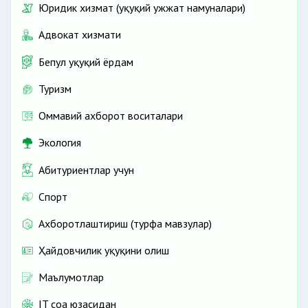
Юридик хизмат (ҳуқуқий ҳужжат намуналари)
Адвокат хизмати
Бепул ҳуқуқий ёрдам
Туризм
Оммавий ахборот воситалари
Экология
Абитуриентлар учун
Спорт
Ахборотлаштириш (турфа мавзулар)
Ҳайдовчилик ҳуқуқини олиш
Маълумотлар
IT соҳа юзасидан