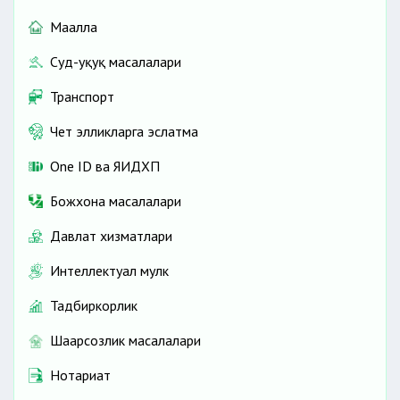
Маҳалла
Суд-ҳуқуқ масалалари
Транспорт
Чет элликларга эслатма
One ID ва ЯИДХП
Божхона масалалари
Давлат хизматлари
Интеллектуал мулк
Тадбиркорлик
Шаҳарсозлик масалалари
Нотариат