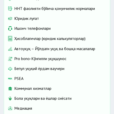
ННТ фаолияти бўйича қонунчилик нормалари
Юридик луғат
Ишонч телефонлари
Ҳисоблагичлар (юридик калькуляторлар)
Автоҳуқуқ – Йўлдаги ҳуқуқ ва бошқа масалалар
Pro bono-Кўнгилли ҳуқуқшунос
Бепул ҳуқуқий ёрдам ваучери
PSEA
Коммунал хизматлар
Бола ҳуқуқлари ва ёшлар сиёсати
Медиация