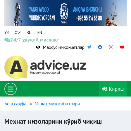
ЎЗ
O‘Z
RU
EN
24/7 ҳуқуқий маслаҳат
Махсус имкониятлар
Кириш
Бош саҳифа
Меҳнат муносабатлари
Меҳнат низоларини к
Меҳнат низоларини кўриб чиқиш