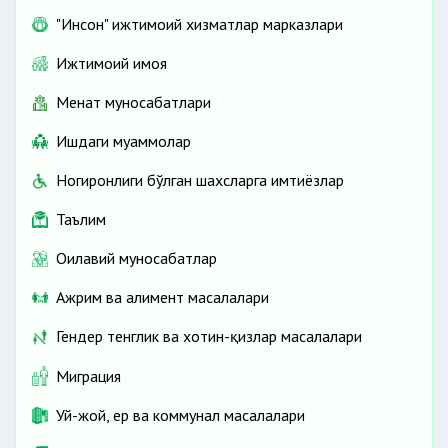
"Инсон" ижтимоий хизматлар марказлари
Ижтимоий ҳимоя
Меҳнат муносабатлари
Ишдаги муаммолар
Ногиронлиги бўлган шахсларга имтиёзлар
Таълим
Оилавий муносабатлар
Ажрим ва алимент масалалари
Гендер тенглик ва хотин-қизлар масалалари
Миграция
Уй-жой, ер ва коммунал масалалари