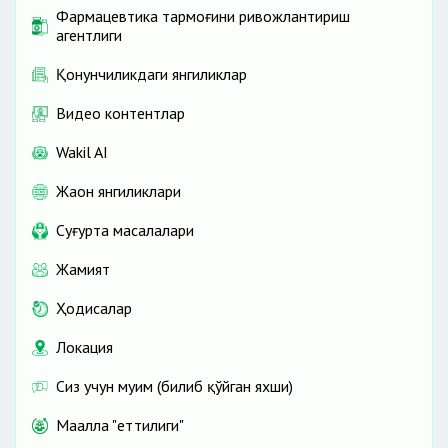
Фармацевтика тармоғини ривожлантириш
агентлиги
Қонунчиликдаги янгиликлар
Видео контентлар
Wakil AI
Жаҳон янгиликлари
Cуғурта масалалари
Жамият
Ҳодисалар
Локация
Сиз учун муҳим (билиб қўйган яхши)
Маҳалла "еттилиги"