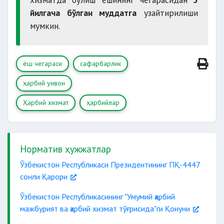
йилгача бўлган муддатга
узайтирилиши
мумкин.
ёш чегараси
сафарбарлик
ҳарбий унвон
Ҳарбий хизмат
ҳарбийлар
Норматив ҳужжатлар
Ўзбекистон Республикаси Президентининг ПҚ-4447
сонли Қарори
Ўзбекистон Республикасининг "Умумий ҳарбий
мажбурият ва ҳарбий хизмат тўғрисида"ги Қонуни