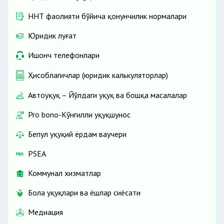
ННТ фаолияти бўйича қонунчилик нормалари
Юридик луғат
Ишонч телефонлари
Ҳисоблагичлар (юридик калькуляторлар)
Автоҳуқуқ – Йўлдаги ҳуқуқ ва бошқа масалалар
Pro bono-Кўнгилли ҳуқуқшунос
Бепул ҳуқуқий ёрдам ваучери
PSEA
Коммунал хизматлар
Бола ҳуқуқлари ва ёшлар сиёсати
Медиация