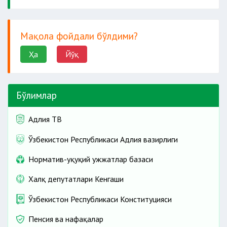
Мақола фойдали бўлдими?
Ҳа
Йўқ
Бўлимлар
Адлия ТВ
Ўзбекистон Республикаси Адлия вазирлиги
Норматив-ҳуқуқий ҳужжатлар базаси
Халқ депутатлари Кенгаши
Ўзбекистон Республикаси Конституцияси
Пенсия ва нафақалар