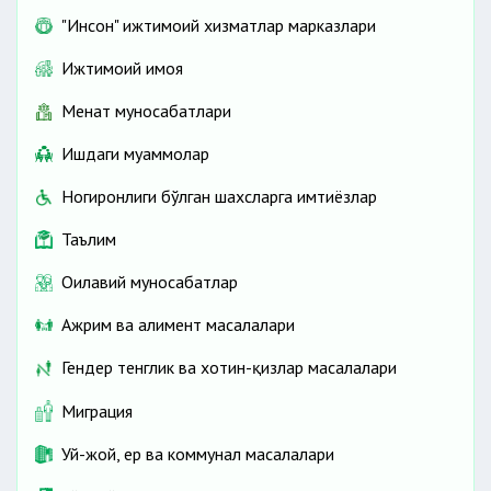
"Инсон" ижтимоий хизматлар марказлари
Ижтимоий ҳимоя
Меҳнат муносабатлари
Ишдаги муаммолар
Ногиронлиги бўлган шахсларга имтиёзлар
Таълим
Оилавий муносабатлар
Ажрим ва алимент масалалари
Гендер тенглик ва хотин-қизлар масалалари
Миграция
Уй-жой, ер ва коммунал масалалари