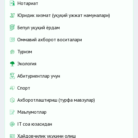
Нотариат
Юридик хизмат (ҳуқуқий ҳужжат намуналари)
Бепул ҳуқуқий ёрдам
Оммавий ахборот воситалари
Туризм
Экология
Абитуриентлар учун
Спорт
Ахборотлаштириш (турфа мавзулар)
Маълумотлар
IT соҳа юзасидан
Ҳайдовчилик ҳуқуқини олиш