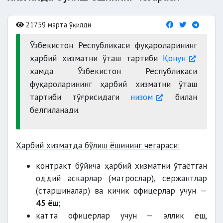
21759 марта ўқилди
Ўзбекистон Республикаси фуқароларининг
ҳарбий хизматни ўташ тартиби
Қонун
ҳамда Ўзбекистон Республикаси
фуқароларининг ҳарбий хизматни ўташ
тартиби тўғрисидаги
низом
билан
белгиланади.
Ҳарбий хизматда бўлиш ёшининг чегараси:
контракт бўйича ҳарбий хизматни ўтаётган
оддий аскарлар (матрослар), сержантлар
(старшиналар) ва кичик офицерлар учун —
45 ёш
;
катта офицерлар учун — эллик ёш,