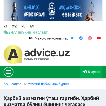
ЎЗ
O‘Z
RU
EN
24/7 ҳуқуқий маслаҳат
Махсус имкониятлар
Кириш
Бош саҳифа
Умумий ҳарбий мажбурият
Ҳарбий хизматни 
Ҳарбий хизматни ўташ тартиби. Ҳарбий
хизматда бўлиш ёшининг чегараси