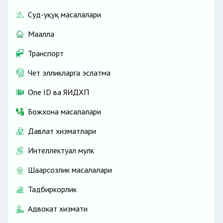
Суд-ҳуқуқ масалалари
Маҳалла
Транспорт
Чет элликларга эслатма
One ID ва ЯИДХП
Божхона масалалари
Давлат хизматлари
Интеллектуал мулк
Шаҳарсозлик масалалари
Тадбиркорлик
Адвокат хизмати