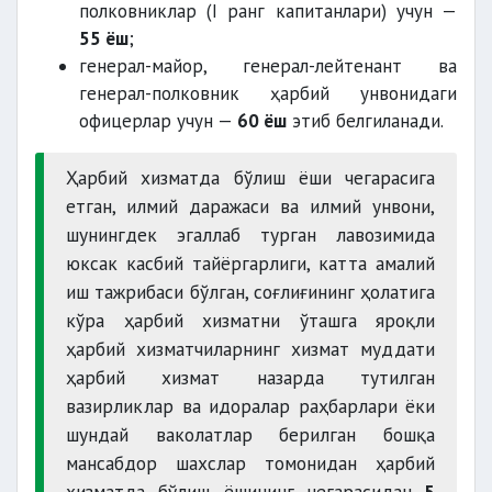
полковниклар (I ранг капитанлари) учун —
55 ёш
;
генерал-майор, генерал-лейтенант ва
генерал-полковник ҳарбий унвонидаги
офицерлар учун —
60 ёш
этиб белгиланади.
Ҳарбий хизматда бўлиш ёши чегарасига
етган, илмий даражаси ва илмий унвони,
шунингдек эгаллаб турган лавозимида
юксак касбий тайёргарлиги, катта амалий
иш тажрибаси бўлган, соғлиғининг ҳолатига
кўра ҳарбий хизматни ўташга яроқли
ҳарбий хизматчиларнинг хизмат муддати
ҳарбий хизмат назарда тутилган
вазирликлар ва идоралар раҳбарлари ёки
шундай ваколатлар берилган бошқа
мансабдор шахслар томонидан ҳарбий
хизматда бўлиш ёшининг чегарасидан
5