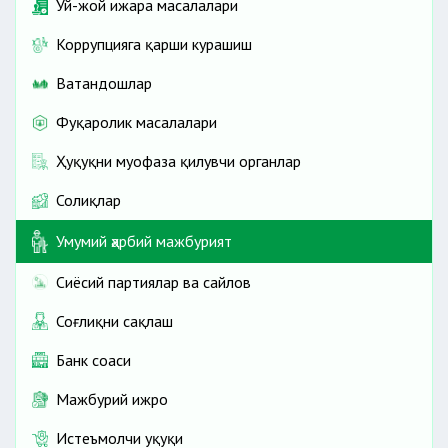
Уй-жой ижара масалалари
Коррупцияга қарши курашиш
Ватандошлар
Фуқаролик масалалари
Ҳуқуқни муҳофаза қилувчи органлар
Солиқлар
Умумий ҳарбий мажбурият
Сиёсий партиялар ва сайлов
Соғлиқни сақлаш
Банк соҳаси
Мажбурий ижро
Истеъмолчи ҳуқуқи