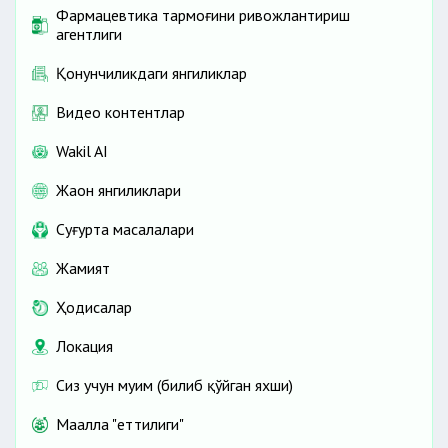
Фармацевтика тармоғини ривожлантириш
агентлиги
Қонунчиликдаги янгиликлар
Видео контентлар
Wakil AI
Жаҳон янгиликлари
Cуғурта масалалари
Жамият
Ҳодисалар
Локация
Сиз учун муҳим (билиб қўйган яхши)
Маҳалла "еттилиги"