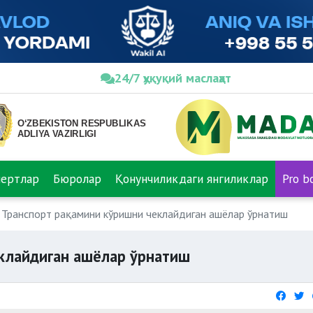
24/7 ҳуқуқий маслаҳат
пертлар
Бюролар
Қонунчиликдаги янгиликлар
Pro b
Транспорт рақамини кўришни чеклайдиган ашёлар ўрнатиш
клайдиган ашёлар ўрнатиш