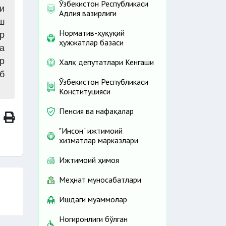
Ўзбекистон Республикаси
и
Адлия вазирлиги
ш
Норматив-ҳуқуқий
р
ҳужжатлар базаси
а
р
Халқ депутатлари Кенгаши
б
Ўзбекистон Республикаси
Конституцияси
Пенсия ва нафақалар
"Инсон" ижтимоий
хизматлар марказлари
Ижтимоий ҳимоя
Меҳнат муносабатлари
Ишдаги муаммолар
Ногиронлиги бўлган