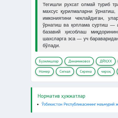
Тегишли рухсат олмай туриб тр
махсус қурилмаларни ўрнатиш,
имкониятини чеклайдиган, ула
ўрнатиш ва қоплама суртиш —
базавий ҳисоблаш миқдоринин
шахсларга эса — уч бараварида
бўлади.
Бузилишлар
Динамиковоз
ДЙҲХХ
Номер
Сигнал
Сирена
чироқ
Норматив ҳужжатлар
Ўзбекистон Республикасининг маъмурий ж