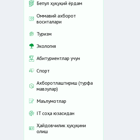
Бепул ҳуқуқий ёрдам
Оммавий ахборот
воситалари
Туризм
Экология
Абитуриентлар учун
Спорт
Ахборотлаштириш (турфа
мавзулар)
Маълумотлар
IT соҳа юзасидан
Ҳайдовчилик ҳуқуқини
олиш