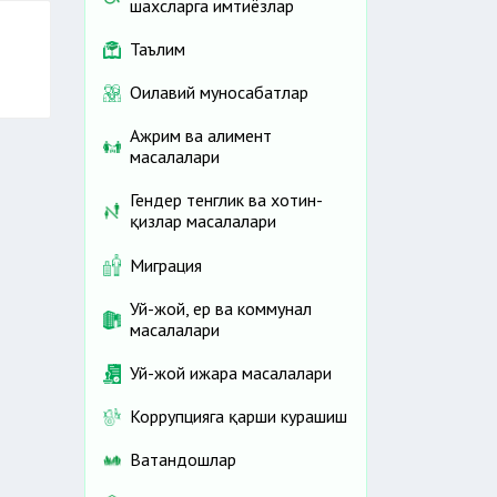
шахсларга имтиёзлар
Таълим
Оилавий муносабатлар
Ажрим ва алимент
масалалари
Гендер тенглик ва хотин-
қизлар масалалари
Миграция
Уй-жой, ер ва коммунал
масалалари
Уй-жой ижара масалалари
Коррупцияга қарши курашиш
Ватандошлар