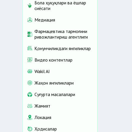
Бола ҳуқуқлари ва ёшлар
сиёсати
Медиация
Фармацевтика тармоғини
ривожлантириш агентлиги
Қонунчиликдаги янгиликлар
Видео контентлар
Wakil AI
Жаҳон янгиликлари
Cуғурта масалалари
Жамият
Локация
Ҳодисалар