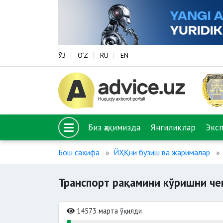
ЎЗ
O‘Z
RU
EN
Биз ҳақимизда
Янгиликлар
Экс
Бош саҳифа
ЙҲҚни бузиш ва жарималар
Транспорт рақамини кўришни че
14573 марта ўқилди