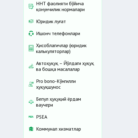
ННТ фаолияти бўйича
қонунчилик нормалари
Юридик луғат
Ишонч телефонлари
Ҳисоблагичлар (юридик
калькуляторлар)
Автоҳуқуқ – Йўлдаги ҳуқуқ
ва бошқа масалалар
Pro bono-Кўнгилли
ҳуқуқшунос
Бепул ҳуқуқий ёрдам
ваучери
PSEA
Коммунал хизматлар