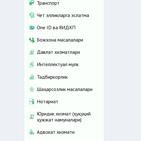
Транспорт
Чет элликларга эслатма
One ID ва ЯИДХП
Божхона масалалари
Давлат хизматлари
Интеллектуал мулк
Тадбиркорлик
Шаҳарсозлик масалалари
Нотариат
Юридик хизмат (ҳуқуқий
ҳужжат намуналари)
Адвокат хизмати