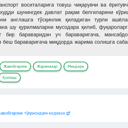
анспорт воситаларига товуш чиқарувчи ва ёритувч
 худди шунингдек давлат рақам белгиларини кўри
рни англашга тўсқинлик қиладиган турли ашёла
ана шу қурилмаларни мусодара қилиб, фуқароларг
г бир бараваридан уч бараваригача, мансабдо
н беш бараваригача миқдорда жарима солишга саба
Жавобгарлик
Жарималар
Миқдори
Қоплаш
авобгарлик тўғрисидаги кодекси