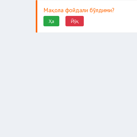
Мақола фойдали бўлдими?
Ҳа
Йўқ