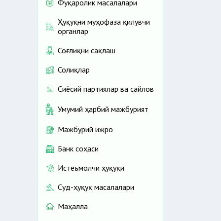
Фуқаролик масалалари
Ҳуқуқни муҳофаза қилувчи
органлар
Соғлиқни сақлаш
Солиқлар
Сиёсий партиялар ва сайлов
Умумий ҳарбий мажбурият
Мажбурий ижро
Банк соҳаси
Истеъмолчи ҳуқуқи
Суд-ҳуқуқ масалалари
Маҳалла