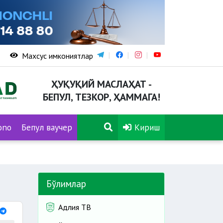
Махсус имкониятлар
ҲУҚУҚИЙ МАСЛАҲАТ -
БЕПУЛ, ТЕЗКОР, ҲАММАГА!
ono
Бепул ваучер
Кириш
Бўлимлар
Адлия ТВ