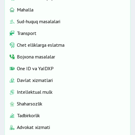
Mahalla
Sud-huquq masalalari
Transport
Chet elliklarga eslatma
Bojxona masalalar
One ID vа YaIDXP
Davlat xizmatlari
Intellektual mulk
Shaharsozlik
Tadbirkorlik
Advokat xizmati