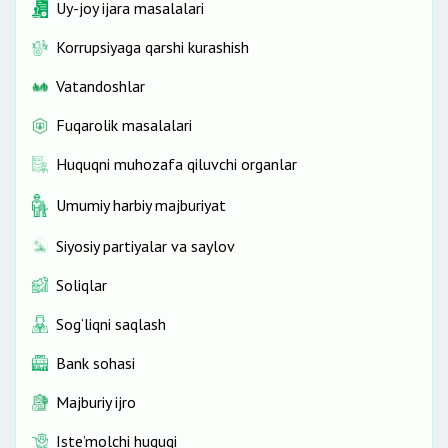
Uy-joy ijara masalalari
Korrupsiyaga qarshi kurashish
Vatandoshlar
Fuqarolik masalalari
Huquqni muhozafa qiluvchi organlar
Umumiy harbiy majburiyat
Siyosiy partiyalar va saylov
Soliqlar
Sog‘liqni saqlash
Bank sohasi
Majburiy ijro
Iste’molchi huquqi