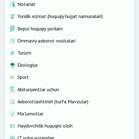
Notariat
Yuridik xizmat (huquqiy hujjat namunalari)
Bepul huquqiy yordam
Ommaviy axborot vositalari
Turizm
Ekologiya
Sport
Abituriyentlar uchun
Axborotlashtirish (turfa Mavzular)
Ma’lumotlar
Haydovchilik huquqini olish
IT soha yuzasidan