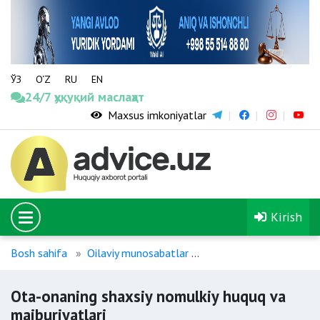
ЎЗ
O‘Z
RU
EN
24/7 ҳуқуқий маслаҳат
Maxsus imkoniyatlar
Kirish
Bosh sahifa
Oilaviy munosabatlar
Ota-ona hamda voyaga 
Ota-onaning shaxsiy nomulkiy huquq va
majburiyatlari