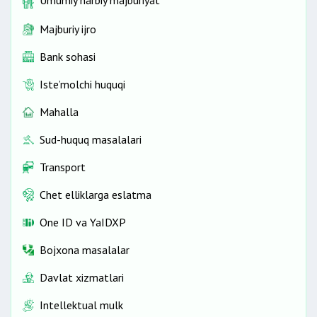
Umumiy harbiy majburiyat
Majburiy ijro
Bank sohasi
Iste’molchi huquqi
Mahalla
Sud-huquq masalalari
Transport
Chet elliklarga eslatma
One ID vа YaIDXP
Bojxona masalalar
Davlat xizmatlari
Intellektual mulk