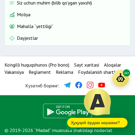
Siz uchun muhim (bilib qo‘ygan yaxshi)
Moliya
Mahalla “yettiligi”
Dayjestlar
Ko‘ngilli huquqshunos (Pro bono)
Sayt xaritasi
Aloqalar
Vakansiya
Reglament
Reklama
Foydalanish shartlari
24/7
Кузатиб боринг:
Ҳуқуқий ёрдам керакми?
© 2019-2026 “Madad” muassasa shaklidagi nodavlat