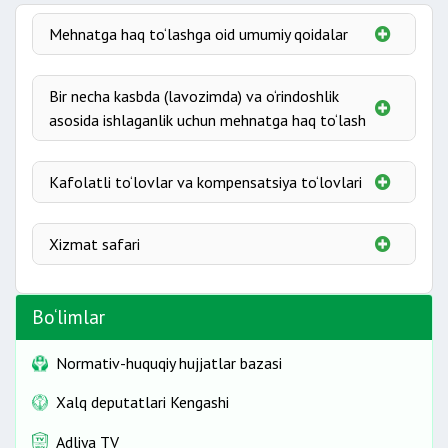
Mehnatga haq to‘lashga oid umumiy qoidalar
Mehnatga haq to‘lash
Bir necha kasbda (lavozimda) va o‘rindoshlik
Ish vaqtidan tashqari vaqtda hamda dam olish va
asosida ishlaganlik uchun mehnatga haq to‘lash
bayram kunlaridagi ishlar uchun haq to‘lash
Yaroqsiz mahsulot tayyorlanganda haq to‘lash
O‘rindoshlik
Vafot etgan xodimning ish haqini to‘lash
Kafolatli to‘lovlar va kompensatsiya to‘lovlari
Ish beruvchi manfaatlariga doir vazifalarni bajarish
Xizmat safari
Xodimning davlat yoki jamiyat manfaatlari uchun
bajargan vazifalari
Respublika ichkarisidagi xizmat safari
Jamiyat manfaatlari uchun kafolatlar
Bo‘limlar
Xorijga xizmat safari
Ish bilan bog‘liq xarajatlarning kompensatsiyasi
Normativ-huquqiy hujjatlar bazasi
Xalq deputatlari Kengashi
Adliya TV