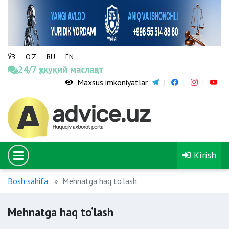
ЎЗ
O‘Z
RU
EN
24/7 ҳуқуқий маслаҳат
Maxsus imkoniyatlar
Kirish
Bosh sahifa
Mehnatga haq to‘lash
Mehnatga haq to‘lash