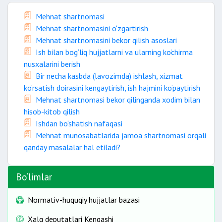
Mehnat shartnomasi
Mehnat shartnomasini o‘zgartirish
Mehnat shartnomasini bekor qilish asoslari
Ish bilan bog‘liq hujjatlarni va ularning ko‘chirma
nusxalarini berish
Bir necha kasbda (lavozimda) ishlash, xizmat
ko‘rsatish doirasini kengaytirish, ish hajmini ko‘paytirish
Mehnat shartnomasi bekor qilinganda xodim bilan
hisob-kitob qilish
Ishdan bo‘shatish nafaqasi
Mehnat munosabatlarida jamoa shartnomasi orqali
qanday masalalar hal etiladi?
Bo‘limlar
Normativ-huquqiy hujjatlar bazasi
Xalq deputatlari Kengashi