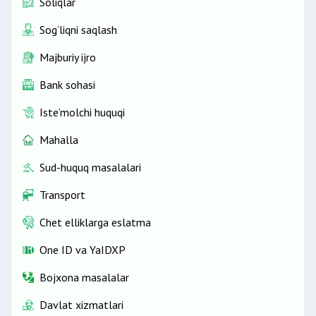
Soliqlar
Sog‘liqni saqlash
Majburiy ijro
Bank sohasi
Iste’molchi huquqi
Mahalla
Sud-huquq masalalari
Transport
Chet elliklarga eslatma
One ID vа YaIDXP
Bojxona masalalar
Davlat xizmatlari