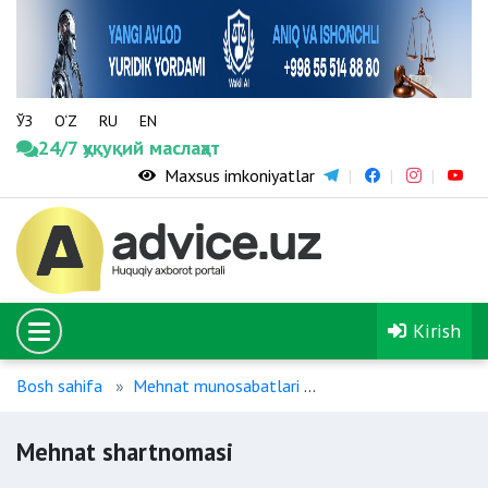
ЎЗ
O‘Z
RU
EN
24/7 ҳуқуқий маслаҳат
Maxsus imkoniyatlar
Kirish
Bosh sahifa
Mehnat munosabatlari
Mehnat shartnomasi
Mehnat shartnomasi