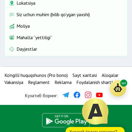
Lokatsiya
Siz uchun muhim (bilib qo‘ygan yaxshi)
Moliya
Mahalla “yettiligi”
Dayjestlar
Ko‘ngilli huquqshunos (Pro bono)
Sayt xaritasi
Aloqalar
Vakansiya
Reglament
Reklama
Foydalanish shartlari
24/7
Кузатиб боринг:
Ҳуқуқий ёрдам керакми?