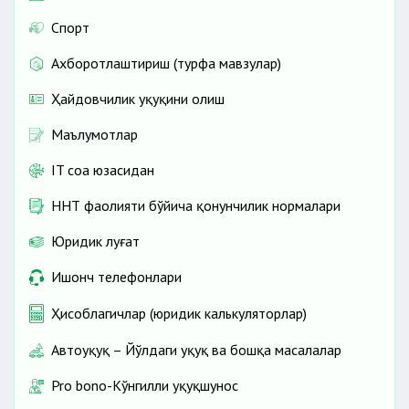
Спорт
Ахборотлаштириш (турфа мавзулар)
Ҳайдовчилик ҳуқуқини олиш
Маълумотлар
IT соҳа юзасидан
ННТ фаолияти бўйича қонунчилик нормалари
Юридик луғат
Ишонч телефонлари
Ҳисоблагичлар (юридик калькуляторлар)
Автоҳуқуқ – Йўлдаги ҳуқуқ ва бошқа масалалар
Pro bono-Кўнгилли ҳуқуқшунос