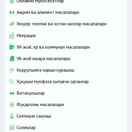
Оилавий муносабатлар
Ажрим ва алимент масалалари
Гендер тенглик ва хотин-қизлар масалалари
Миграция
Уй-жой, ер ва коммунал масалалари
Уй-жой ижара масалалари
Коррупцияга қарши курашиш
Ҳуқуқни муҳофаза қилувчи органлар
Ватандошлар
Фуқаролик масалалари
Соғлиқни сақлаш
Солиқлар