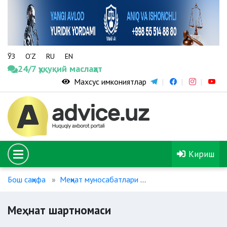
ЎЗ
O‘Z
RU
EN
24/7 ҳуқуқий маслаҳат
Махсус имкониятлар
Кириш
Бош саҳифа
Меҳнат муносабатлари
Меҳнат шартномаси
Меҳнат шартномаси