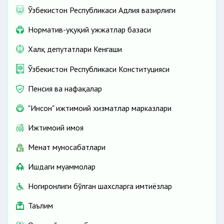
Ўзбекистон Республикаси Адлия вазирлиги
Норматив-ҳуқуқий ҳужжатлар базаси
Халқ депутатлари Кенгаши
Ўзбекистон Республикаси Конституцияси
Пенсия ва нафақалар
"Инсон" ижтимоий хизматлар марказлари
Ижтимоий ҳимоя
Меҳнат муносабатлари
Ишдаги муаммолар
Ногиронлиги бўлган шахсларга имтиёзлар
Таълим