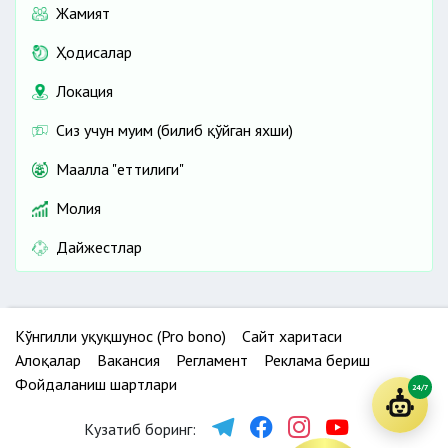
Жамият
Ҳодисалар
Локация
Сиз учун муҳим (билиб қўйган яхши)
Маҳалла "еттилиги"
Молия
Дайжестлар
Кўнгилли ҳуқуқшунос (Pro bono)
Сайт харитаси
Алоқалар
Вакансия
Регламент
Реклама бериш
Фойдаланиш шартлари
24/7
Кузатиб боринг: