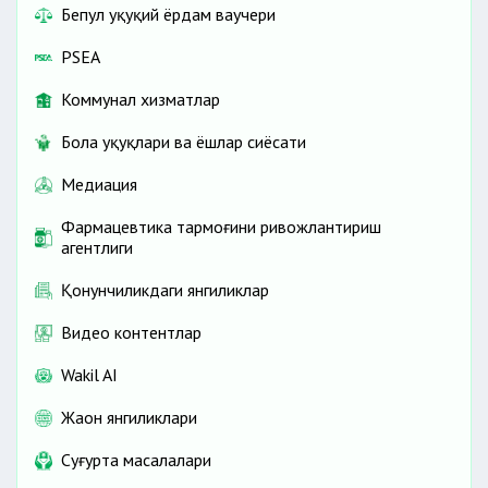
Бепул ҳуқуқий ёрдам ваучери
PSEA
Коммунал хизматлар
Бола ҳуқуқлари ва ёшлар сиёсати
Медиация
Фармацевтика тармоғини ривожлантириш
агентлиги
Қонунчиликдаги янгиликлар
Видео контентлар
Wakil AI
Жаҳон янгиликлари
Cуғурта масалалари