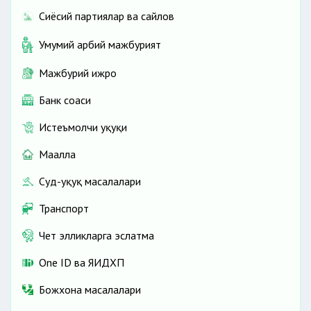
Сиёсий партиялар ва сайлов
Умумий ҳарбий мажбурият
Мажбурий ижро
Банк соҳаси
Истеъмолчи ҳуқуқи
Маҳалла
Суд-ҳуқуқ масалалари
Транспорт
Чет элликларга эслатма
One ID ва ЯИДХП
Божхона масалалари