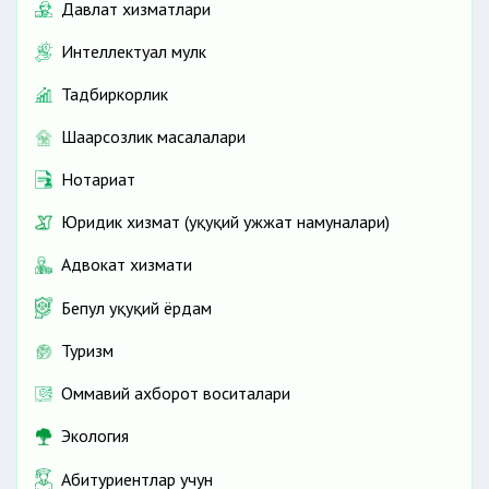
Давлат хизматлари
Интеллектуал мулк
Тадбиркорлик
Шаҳарсозлик масалалари
Нотариат
Юридик хизмат (ҳуқуқий ҳужжат намуналари)
Адвокат хизмати
Бепул ҳуқуқий ёрдам
Туризм
Оммавий ахборот воситалари
Экология
Абитуриентлар учун