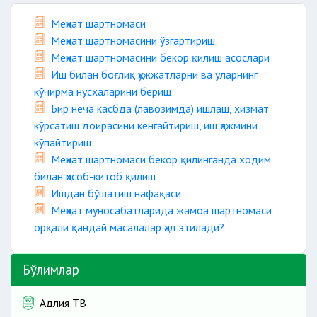
Меҳнат шартномаси
Меҳнат шартномасини ўзгартириш
Меҳнат шартномасини бекор қилиш асослари
Иш билан боғлиқ ҳужжатларни ва уларнинг
кўчирма нусхаларини бериш
Бир неча касбда (лавозимда) ишлаш, хизмат
кўрсатиш доирасини кенгайтириш, иш ҳажмини
кўпайтириш
Меҳнат шартномаси бекор қилинганда ходим
билан ҳисоб-китоб қилиш
Ишдан бўшатиш нафақаси
Меҳнат муносабатларида жамоа шартномаси
орқали қандай масалалар ҳал этилади?
Бўлимлар
Адлия ТВ