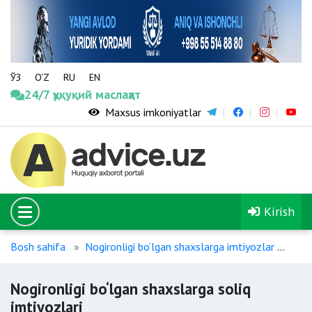
ЎЗ
O‘Z
RU
EN
24/7 ҳуқуқий маслаҳат
Maxsus imkoniyatlar
Kirish
Bosh sahifa
Nogironligi bo‘lgan shaxslarga imtiyozlar
Nogi
Nogironligi bo‘lgan shaxslarga soliq
imtiyozlari