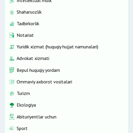
Intellektual mulk
Shaharsozlik
Tadbirkorlik
Notariat
Yuridik xizmat (huquqiy hujjat namunalari)
Advokat xizmati
Bepul huquqiy yordam
Ommaviy axborot vositalari
Turizm
Ekologiya
Abituriyentlar uchun
Sport