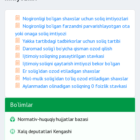
Nogironligi bo‘lgan shaxslar uchun soliq imtiyozlari
Nogironligi bo‘lgan farzandni parvarishlayotgan ota
yoki onaga soliq imtiyozi
Yakka tartibdagi tadbirkorlar uchun soliq tartibi
Daromad solig‘i bo‘yicha qisman ozod qilish
Ijtimoiy soliqning pasaytirilgan stavkasi
Ijtimoiy soliqni qaytarish imtiyozi bekor bo‘lgan
Er solig‘idan ozod etiladigan shaxslar
Mol-mulk solig‘idan to‘liq ozod etiladigan shaxslar
Aylanmadan olinadigan soliqning 0 foizlik stavkasi
Bo‘limlar
Normativ-huquqiy hujjatlar bazasi
Xalq deputatlari Kengashi