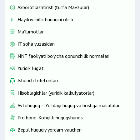
Axborotlashtirish (turfa Mavzular)
Haydovchilik huquqini olish
Ma’lumotlar
IT soha yuzasidan
NNT faoliyati bo'yicha qonunchilik normalari
Yuridik lug‘at
Ishonch telefonlari
Hisoblagichlar (yuridik kalkulyatorlar)
Avtohuquq – Yo‘ldagi huquq va boshqa masalalar
Pro bono-Ko‘ngilli huquqshunos
Bepul huquqiy yordam vaucheri