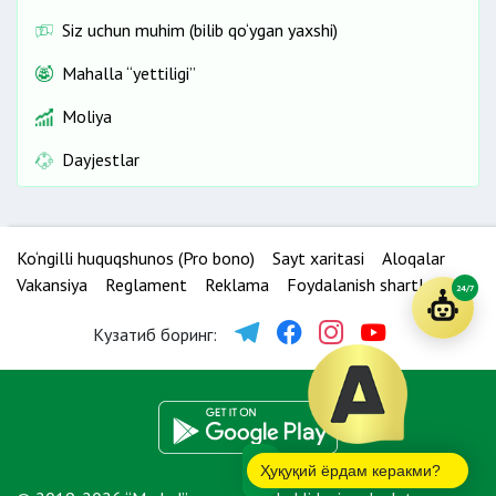
Siz uchun muhim (bilib qo‘ygan yaxshi)
Mahalla “yettiligi”
Moliya
Dayjestlar
Ko‘ngilli huquqshunos (Pro bono)
Sayt xaritasi
Aloqalar
Vakansiya
Reglament
Reklama
Foydalanish shartlari
24/7
Кузатиб боринг:
Ҳуқуқий ёрдам керакми?