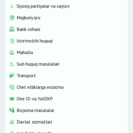
Siyosiy partiyalar va saylov
Majburiy ijro
Bank sohasi
Iste’molchi huquqi
Mahalla
Sud-huquq masalalari
Transport
Chet elliklarga eslatma
One ID vа YaIDXP
Bojxona masalalar
Davlat xizmatlari