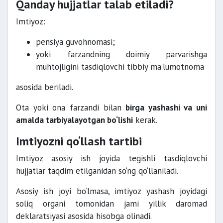
Qanday hujjatlar talab etiladi?
Imtiyoz:
pensiya guvohnomasi;
yoki farzandning doimiy parvarishga
muhtojligini tasdiqlovchi tibbiy ma’lumotnoma
asosida beriladi.
Ota yoki ona farzandi bilan
birga yashashi va uni
amalda tarbiyalayotgan bo‘lishi
kerak.
Imtiyozni qo‘llash tartibi
Imtiyoz asosiy ish joyida tegishli tasdiqlovchi
hujjatlar taqdim etilganidan so‘ng qo‘llaniladi.
Asosiy ish joyi bo‘lmasa, imtiyoz yashash joyidagi
soliq organi tomonidan jami yillik daromad
deklaratsiyasi asosida hisobga olinadi.