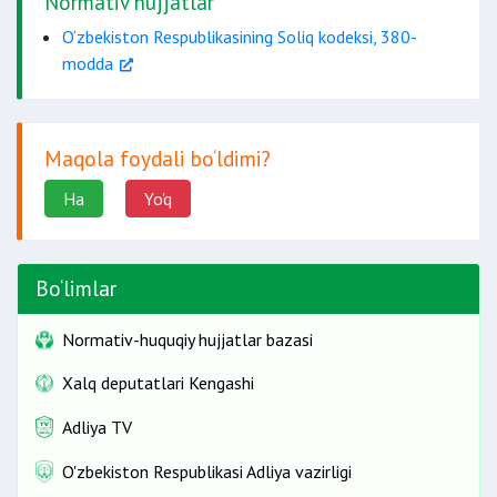
Normativ hujjatlar
O‘zbekiston Respublikasining Soliq kodeksi, 380-
modda
Maqola foydali bo‘ldimi?
Ha
Yo'q
Bo‘limlar
Normativ-huquqiy hujjatlar bazasi
Xalq deputatlari Kengashi
Adliya TV
O'zbekiston Respublikasi Adliya vazirligi