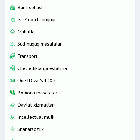
Bank sohasi
Iste’molchi huquqi
Mahalla
Sud-huquq masalalari
Transport
Chet elliklarga eslatma
One ID vа YaIDXP
Bojxona masalalar
Davlat xizmatlari
Intellektual mulk
Shaharsozlik