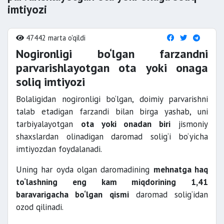
imtiyozi
47442 marta o'qildi
Nogironligi bo‘lgan farzandni
parvarishlayotgan ota yoki onaga
soliq imtiyozi
Bolaligidan nogironligi bo‘lgan, doimiy parvarishni
talab etadigan farzandi bilan birga yashab, uni
tarbiyalayotgan
ota yoki onadan biri
jismoniy
shaxslardan olinadigan daromad solig‘i bo‘yicha
imtiyozdan foydalanadi.
Uning har oyda olgan daromadining
mehnatga haq
to‘lashning eng kam miqdorining 1,41
baravarigacha bo‘lgan qismi
daromad solig‘idan
ozod qilinadi.