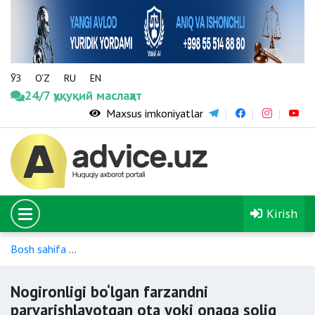
ЎЗ
O‘Z
RU
EN
24/7 ҳуқуқий маслаҳат
Maxsus imkoniyatlar
Kirish
Bosh sahifa
Nogironligi bo‘lgan shaxslarga soliq imtiyozlari
Nogironligi bo‘lgan farzandni
parvarishlayotgan ota yoki onaga soliq