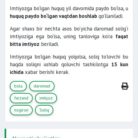
Imtiyozga bo‘lgan huquq yil davomida paydo bo‘lsa, u
huquq paydo bo‘lgan vaqtdan boshlab
qo‘llaniladi.
Agar shaxs bir nechta asos bo‘yicha daromad solig‘i
imtiyoziga ega bo‘lsa, uning tanloviga ko‘ra
faqat
bitta imtiyoz
beriladi.
Imtiyozga bo‘lgan huquq yo‘qolsa, soliq to‘lovchi bu
haqda soliqni ushlab qoluvchi tashkilotga
15 kun
ichida
xabar berishi kerak.
bola
daromad
farzand
imtiyoz
nogiron
Soliq