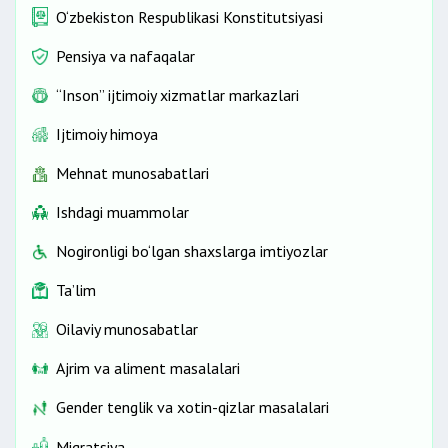
O‘zbekiston Respublikasi Konstitutsiyasi
Pensiya va nafaqalar
“Inson” ijtimoiy xizmatlar markazlari
Ijtimoiy himoya
Mehnat munosabatlari
Ishdagi muammolar
Nogironligi bo‘lgan shaxslarga imtiyozlar
Ta’lim
Oilaviy munosabatlar
Ajrim va aliment masalalari
Gender tenglik va xotin-qizlar masalalari
Migratsiya