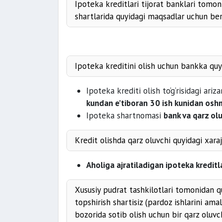
Ipoteka kreditlari tijorat banklari tomoni
shartlarida quyidagi maqsadlar uchun ber
Ipoteka kreditini olish uchun bankka quyi
ko‘p kv
Ipoteka krediti olish to‘g‘risidagi ari
shartnomasi
kundan e’tiboran
30 ish kunidan oshm
Ipoteka shartnomasi
bank va qarz olu
Kredit olishda qarz oluvchi quyidagi xara
nota
Aholiga ajratiladigan ipoteka kreditl
su
mulk qiymatini aniqlash bo‘yicha
Xususiy pudrat tashkilotlari tomonidan qu
topshirish shartisiz (pardoz ishlarini ama
bozorida sotib olish uchun bir qarz oluvc