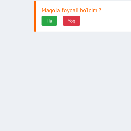
Maqola foydali bo‘ldimi?
Ha
Yo'q