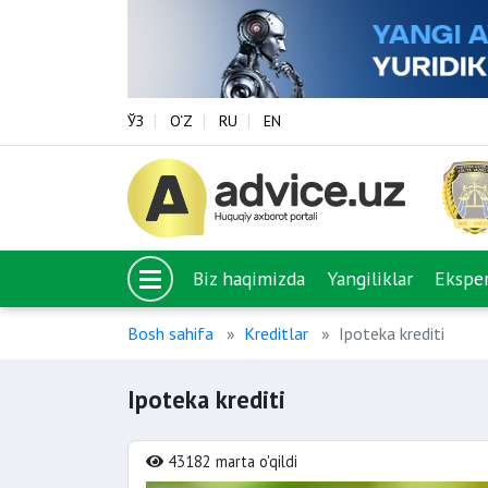
ЎЗ
O‘Z
RU
EN
Biz haqimizda
Yangiliklar
Eksper
Bosh sahifa
Kreditlar
Ipoteka krediti
Ipoteka krediti
43182 marta o'qildi