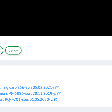
uy-joy
sining qarori 56-son 05.02.2021y
;
rmoni. PF-5886-son. 28.11.2019-y.
rori. PQ-4701-son. 01.05.2020-y.