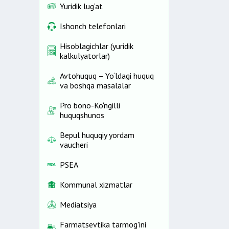
Yuridik lug‘at
Ishonch telefonlari
Hisoblagichlar (yuridik
kalkulyatorlar)
Avtohuquq – Yo‘ldagi huquq
va boshqa masalalar
Pro bono-Ko‘ngilli
huquqshunos
Bepul huquqiy yordam
vaucheri
PSEA
Kommunal xizmatlar
Mediatsiya
Farmatsevtika tarmog'ini