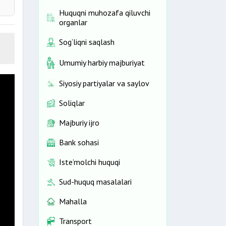
Huquqni muhozafa qiluvchi
organlar
Sog‘liqni saqlash
Umumiy harbiy majburiyat
Siyosiy partiyalar va saylov
Soliqlar
Majburiy ijro
Bank sohasi
Iste’molchi huquqi
Sud-huquq masalalari
Mahalla
Transport