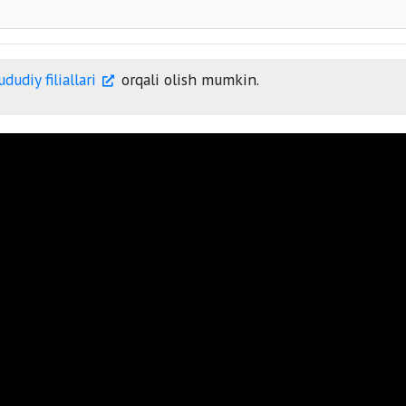
174 mln so‘mdan 240 mln
mdan 320
dudiy filiallari
orqali olish mumkin.