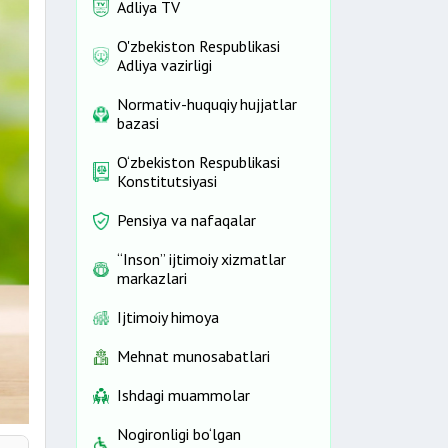
Adliya TV
O'zbekiston Respublikasi
Adliya vazirligi
Normativ-huquqiy hujjatlar
bazasi
O‘zbekiston Respublikasi
Konstitutsiyasi
Pensiya va nafaqalar
“Inson” ijtimoiy xizmatlar
markazlari
Ijtimoiy himoya
Mehnat munosabatlari
Ishdagi muammolar
Nogironligi bo‘lgan