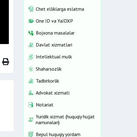
Chet elliklarga eslatma
One ID vа YaIDXP
Bojxona masalalar
Davlat xizmatlari
Intellektual mulk
Shaharsozlik
Tadbirkorlik
Advokat xizmati
Notariat
Yuridik xizmat (huquqiy hujjat
namunalari)
Bepul huquqiy yordam