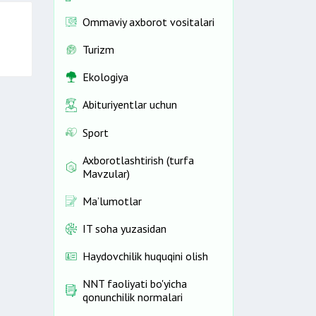
Ommaviy axborot vositalari
Turizm
Ekologiya
Abituriyentlar uchun
Sport
Axborotlashtirish (turfa
Mavzular)
Ma’lumotlar
IT soha yuzasidan
Haydovchilik huquqini olish
NNT faoliyati bo'yicha
qonunchilik normalari