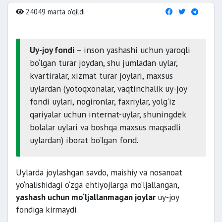
24049 marta o'qildi
Uy-joy fondi
– inson yashashi uchun yaroqli
bo‘lgan turar joydan, shu jumladan uylar,
kvartiralar, xizmat turar joylari, maxsus
uylardan (yotoqxonalar, vaqtinchalik uy-joy
fondi uylari, nogironlar, faxriylar, yolg‘iz
qariyalar uchun internat-uylar, shuningdek
bolalar uylari va boshqa maxsus maqsadli
uylardan) iborat bo‘lgan fond.
Uylarda joylashgan savdo, maishiy va nosanoat
yo‘nalishidagi o‘zga ehtiyojlarga mo‘ljallangan,
yashash uchun mo‘ljallanmagan joylar
uy-joy
fondiga kirmaydi.