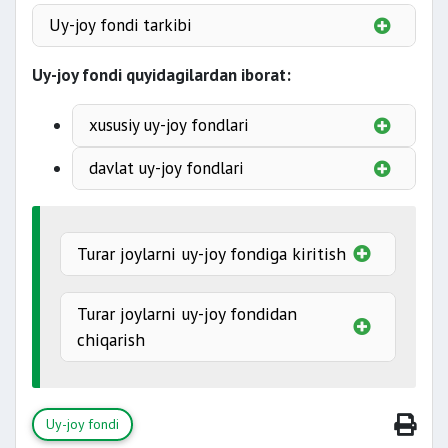
Uy-joy fondi tarkibi
Uy-joy fondi quyidagilardan iborat:
xizmat
xususiy uy-joy fondlari
davlat uy-joy fondlari
xususiylashtirilgan
internat-uylar;
munitsipal uy-joy
sotib olingan
fondi;
Turar joylarni uy-joy fondiga kiritish
maqsadli uylar.
idoraviy
jamoat fondlari
Turar joylarni uy-joy fondidan
uy-joy fondi;
chiqarish
ijtimoiy jihatdan himoyalanmagan,
Uy-joy fondi
avariya