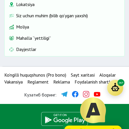
Lokatsiya
Siz uchun muhim (bilib qo‘ygan yaxshi)
Moliya
Mahalla “yettiligi”
Dayjestlar
Ko‘ngilli huquqshunos (Pro bono)
Sayt xaritasi
Aloqalar
Vakansiya
Reglament
Reklama
Foydalanish shartlari
24/7
Кузатиб боринг: