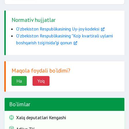
Normativ hujjatlar
buzilganda;
O‘zbekiston Respublikasining Uy-joy kodeksi
O‘zbekiston Respublikasining "Ko‘p kvartirali uylarni
boshqarish to‘g‘risida"gi qonun
yashash uchun
mo‘ljallanmagan
Maqola foydali bo‘ldimi?
Ha
Yo'q
Bo‘limlar
Xalq deputatlari Kengashi
Adliya TV