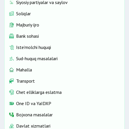
Siyosiy partiyalar va saylov
Soliqlar
Majburiy ijro
Bank sohasi
Iste’molchi huquqi
Sud-huquq masalalari
Mahalla
Transport
Chet elliklarga eslatma
One ID vа YaIDXP
Bojxona masalalar
Davlat xizmatlari