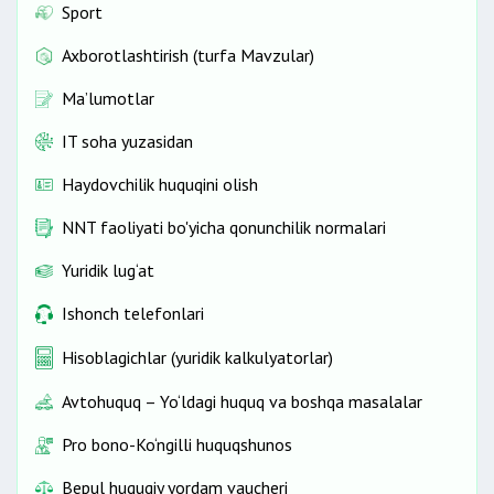
Sport
Axborotlashtirish (turfa Mavzular)
Ma’lumotlar
IT soha yuzasidan
Haydovchilik huquqini olish
NNT faoliyati bo'yicha qonunchilik normalari
Yuridik lug‘at
Ishonch telefonlari
Hisoblagichlar (yuridik kalkulyatorlar)
Avtohuquq – Yo‘ldagi huquq va boshqa masalalar
Pro bono-Ko‘ngilli huquqshunos
Bepul huquqiy yordam vaucheri