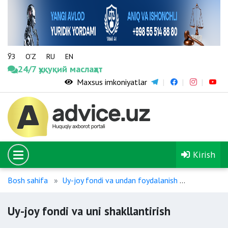
ЎЗ
O‘Z
RU
EN
24/7 ҳуқуқий маслаҳат
Maxsus imkoniyatlar
Kirish
Bosh sahifa
Uy-joy fondi va undan foydalanish
Uy-joy fond
Uy-joy fondi va uni shakllantirish