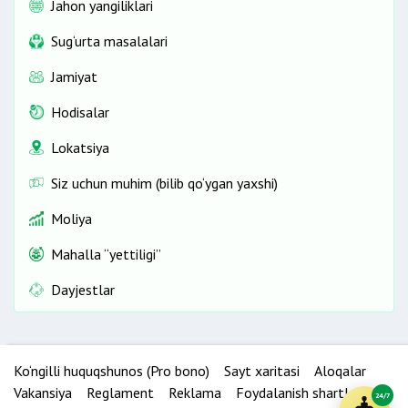
Jahon yangiliklari
Sug‘urta masalalari
Jamiyat
Hodisalar
Lokatsiya
Siz uchun muhim (bilib qo‘ygan yaxshi)
Moliya
Mahalla “yettiligi”
Dayjestlar
Ko‘ngilli huquqshunos (Pro bono)
Sayt xaritasi
Aloqalar
Vakansiya
Reglament
Reklama
Foydalanish shartlari
24/7