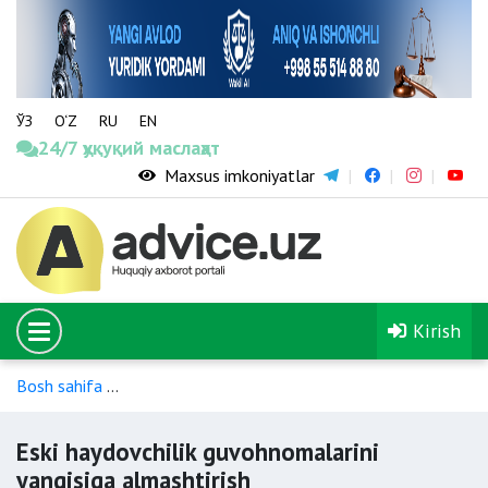
ЎЗ
O‘Z
RU
EN
24/7 ҳуқуқий маслаҳат
Maxsus imkoniyatlar
Kirish
Bosh sahifa
Haydovchilarni tayyorlash va haydovchilik guvoh
Eski haydovchilik guvohnomalarini
yangisiga almashtirish