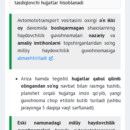
tasdiqlovchi hujjatlar hisoblanadi
Avtomototransport vositasini oxirgi
o‘n ikki
oy
davomida
boshqarmagan
shaxslarning
haydovchilik guvohnomalari
nazariy
va
amaliy imtihonlarni
topshirganlaridan so‘ng
milliy haydovchilik guvohnomasiga
almashtiriladi
.
Ariza hamda tegishli
hujjatlar qabul qilinib
olingandan so‘ng
navbat bilan rasmga tushib,
planshet orqali hujjatga imzo qo‘yib, yangi
guvohnoma chop etilishi kutib turiladi (ushbu
jarayonga 5 daqiqa vaqt sarflanadi).
Eski namunadagi milliy haydovchilik