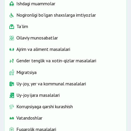
Ishdagi muammolar
Nogironligi bo‘lgan shaxslarga imtiyozlar
Ta’lim
Oilaviy munosabatlar
Ajrim va aliment masalalari
Gender tenglik va xotin-qizlar masalalari
Migratsiya
Uy-joy, yer va kommunal masalalari
Uy-joy ijara masalalari
Korrupsiyaga qarshi kurashish
Vatandoshlar
Fuqarolik masalalari