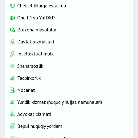
Chet elliklarga eslatma
One ID vа YaIDXP
Bojxona masalalar
Davlat xizmatlari
Intellektual mulk
Shaharsozlik
Tadbirkorlik
Notariat
Yuridik xizmat (huquqiy hujjat namunalari)
Advokat xizmati
Bepul huquqiy yordam