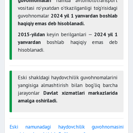
guvohnomalari
hamda avtomototransport
vositasi ro‘yxatdan o‘tkazilganligi to‘g‘risidagi
guvohnomalar
2024 yil 1 yanvardan boshlab
haqiqiy emas deb hisoblanadi.
2015-yildan
keyin berilganlari —
2024 yil 1
yanvardan
boshlab haqiqiy emas deb
hisoblanadi.
Eski shakldagi haydovchilik guvohnomalarini
yangisiga almashtirish bilan bog‘liq barcha
jarayonlar
Davlat xizmatlari markazlarida
amalga oshiriladi.
Eski namunadagi haydovchilik guvohnomasini