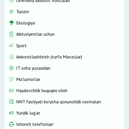
Ommaviy axborot vositalari
Turizm
Ekologiya
Abituriyentlar uchun
Sport
Axborotlashtirish (turfa Mavzular)
IT soha yuzasidan
Ma’lumotlar
Haydovchilik huquqini olish
NNT faoliyati bo'yicha qonunchilik normalari
Yuridik lug‘at
Ishonch telefonlari