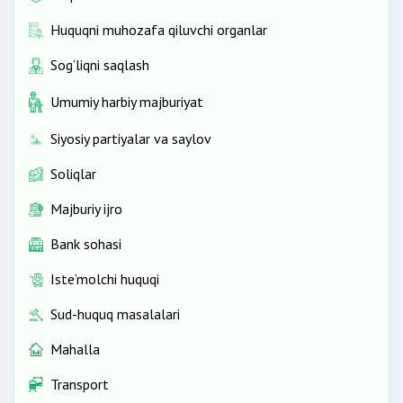
Huquqni muhozafa qiluvchi organlar
Sog‘liqni saqlash
Umumiy harbiy majburiyat
Siyosiy partiyalar va saylov
Soliqlar
Majburiy ijro
Bank sohasi
Iste’molchi huquqi
Sud-huquq masalalari
Mahalla
Transport