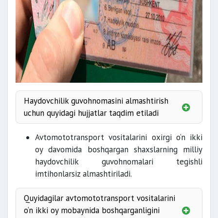
Haydovchilik guvohnomasini almashtirish
uchun quyidagi hujjatlar taqdim etiladi
ID-karta yoki pasport
Avtomototransport vositalarini oxirgi o‘n ikki
oy davomida boshqargan shaxslarning milliy
haydovchilik guvohnomasi va
haydovchilik guvohnomalari tegishli
uning taloni;
imtihonlarsiz almashtiriladi.
davlat boji
Quyidagilar avtomototransport vositalarini
o‘n ikki oy mobaynida boshqarganligini