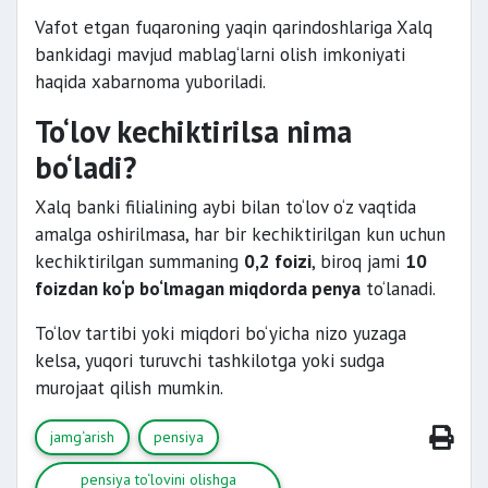
Vafot etgan fuqaroning yaqin qarindoshlariga Xalq
bankidagi mavjud mablag‘larni olish imkoniyati
haqida xabarnoma yuboriladi.
To‘lov kechiktirilsa nima
bo‘ladi?
Xalq banki filialining aybi bilan to‘lov o‘z vaqtida
amalga oshirilmasa, har bir kechiktirilgan kun uchun
kechiktirilgan summaning
0,2 foizi
, biroq jami
10
foizdan ko‘p bo‘lmagan miqdorda penya
to‘lanadi.
To‘lov tartibi yoki miqdori bo‘yicha nizo yuzaga
kelsa, yuqori turuvchi tashkilotga yoki sudga
murojaat qilish mumkin.
jamg‘arish
pensiya
pensiya to‘lovini olishga