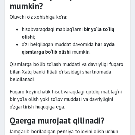
mumkin?
Oluvchi o‘z xohishiga ko‘ra:
hisobvaraqdagi mablag‘larni
bir yo‘la to‘liq
olishi
;
o‘zi belgilagan muddat davomida
har oyda
qismlarga bo‘lib olishi
mumkin.
Qismlarga bo‘lib to‘lash muddati va davriyligi fuqaro
bilan Xalq banki filiali o‘rtasidagi shartnomada
belgilanadi.
Fuqaro keyinchalik hisobvaraqdagi qoldiq mablag‘ni
bir yo‘la olish yoki to‘lov muddati va davriyligini
o‘zgartirish huquqiga ega.
Qaerga murojaat qilinadi?
Jamg‘arib boriladigan pensiya to‘lovini olish uchun