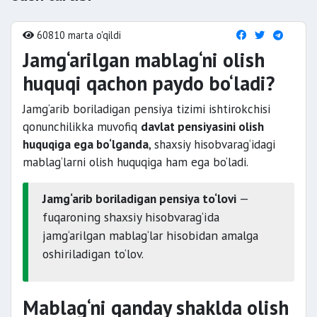
60810 marta o'qildi
Jamg‘arilgan mablag‘ni olish
huquqi qachon paydo bo‘ladi?
Jamg‘arib boriladigan pensiya tizimi ishtirokchisi
qonunchilikka muvofiq
davlat pensiyasini olish
huquqiga ega bo‘lganda
, shaxsiy hisobvarag‘idagi
mablag‘larni olish huquqiga ham ega bo‘ladi.
Jamg‘arib boriladigan pensiya to‘lovi
—
fuqaroning shaxsiy hisobvarag‘ida
jamg‘arilgan mablag‘lar hisobidan amalga
oshiriladigan to‘lov.
Mablag‘ni qanday shaklda olish