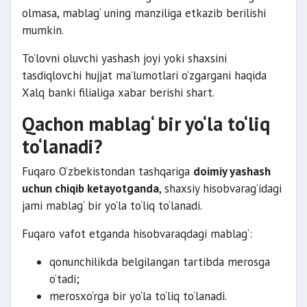
olmasa, mablag‘ uning manziliga etkazib berilishi
mumkin.
To‘lovni oluvchi yashash joyi yoki shaxsini
tasdiqlovchi hujjat ma’lumotlari o‘zgargani haqida
Xalq banki filialiga xabar berishi shart.
Qachon mablag‘ bir yo‘la to‘liq
to‘lanadi?
Fuqaro O‘zbekistondan tashqariga
doimiy yashash
uchun chiqib ketayotganda
, shaxsiy hisobvarag‘idagi
jami mablag‘ bir yo‘la to‘liq to‘lanadi.
Fuqaro vafot etganda hisobvaraqdagi mablag‘:
qonunchilikda belgilangan tartibda merosga
o‘tadi;
merosxo‘rga bir yo‘la to‘liq to‘lanadi.