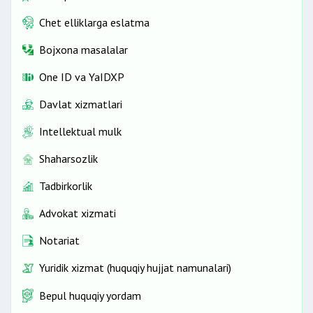
Chet elliklarga eslatma
Bojxona masalalar
One ID vа YaIDXP
Davlat xizmatlari
Intellektual mulk
Shaharsozlik
Tadbirkorlik
Advokat xizmati
Notariat
Yuridik xizmat (huquqiy hujjat namunalari)
Bepul huquqiy yordam