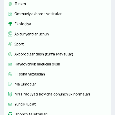
Turizm
Ommaviy axborot vositalari
Ekologiya
Abituriyentlar uchun
Sport
Axborotlashtirish (turfa Mavzular)
Haydovchilik huquqini olish
IT soha yuzasidan
Ma’lumotlar
NNT faoliyati bo'yicha qonunchilik normalari
Yuridik lug‘at
Ishonch telefonlari