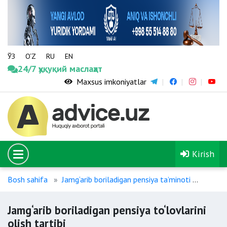
ЎЗ
O‘Z
RU
EN
24/7 ҳуқуқий маслаҳат
Maxsus imkoniyatlar
Kirish
Bosh sahifa
Jamg‘arib boriladigan pensiya ta’minoti
Jamg‘ar
Jamg‘arib boriladigan pensiya to‘lovlarini
olish tartibi