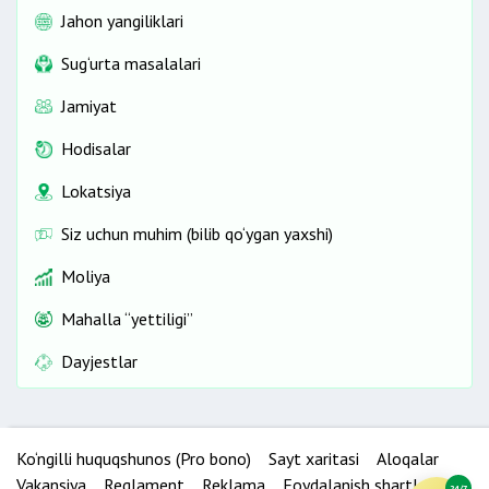
Jahon yangiliklari
Sug‘urta masalalari
Jamiyat
Hodisalar
Lokatsiya
Siz uchun muhim (bilib qo‘ygan yaxshi)
Moliya
Mahalla “yettiligi”
Dayjestlar
Ko‘ngilli huquqshunos (Pro bono)
Sayt xaritasi
Aloqalar
Vakansiya
Reglament
Reklama
Foydalanish shartlari
24/7