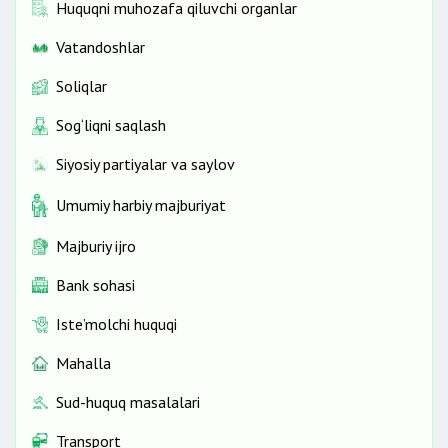
Huquqni muhozafa qiluvchi organlar
Vatandoshlar
Soliqlar
Sog‘liqni saqlash
Siyosiy partiyalar va saylov
Umumiy harbiy majburiyat
Majburiy ijro
Bank sohasi
Iste’molchi huquqi
Mahalla
Sud-huquq masalalari
Transport