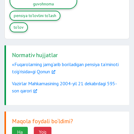
guvohnoma
pensiya to‘lovlini to‘lash
to‘lov
Normativ hujjatlar
«Fuqarolarning jamg‘arib boriladigan pensiya ta’minoti
to‘g‘risida»gi Qonun
Vazirlar Mahkamasining 2004-yil 21 dekabrdagi 595-
son qarori
Maqola foydali bo‘ldimi?
Ha
Yo'q