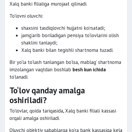
Xalq banki filialiga murojaat qilinadi.
To‘lovni oluvchi:
shaxsini tasdiqlovchi hujjatni ko‘rsatadi;
jamg‘arib boriladigan pensiya to‘lovlarini olish
shaklini tanlaydi;
Xalq banki bilan tegishli shartnoma tuzadi.
Bir yo‘la to‘lash tanlangan bo‘lsa, mablag‘ shartnoma
imzolangan vaqtdan boshlab
besh kun ichida
to‘lanadi.
To‘lov qanday amalga
oshiriladi?
To‘lovlar, qoida tariqasida, Xalq banki filiali kassasi
orqali amalga oshiriladi.
Oluvchi ob’ektiv sabablarga ko‘ra bank kassasiga kela