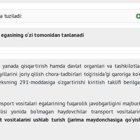
muvofiq
sug‘urta
musobaqalar
sinovlar
 tuziladi:
majburiy sug‘urtaning tegishli 
joyiga borish muddatiga
i egasining o‘zi tomonidan tanlanadi
hayoti
sog‘lig‘iga z
ydalanish
y sug‘urtaning
i yanada qisqartirish hamda davlat organlari va tashkilotla
chiqqan zararning
qop
arini joriy qilish chora-tadbirlari to‘g‘risida"gi qaroriga ko‘
eksning 291-moddasiga o‘zgartirishi kiritish taklifi berilg
vositasiga
tirkamasiga
sport vositalari egalarining fuqarolik javobgarligini majbur
olisi yonida bo‘lmagan haydovchilar transport vositalari
 vositalarini ushlab turish (jarima maydonchasiga qo‘yis
yodgorliklar
tos