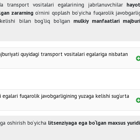
da transport vositalari egalarining jabrlanuvchilar
hayot
ilgan zararning
o‘rnini qoplash bo‘yicha fuqarolik javobgarli
kelishi bilan bog‘liq bo‘lgan
mulkiy manfaatlari majbur
ajburiyati quyidagi transport vositalari egalariga nisbatan
20 kilometrdan oshmaydigan
transport
50 kub santimetrgacha bo‘lgan dvigatelь
eltiriladigan
transport
 egalari fuqarolik javobgarligining yuzaga kelishi sug‘urta
olisida ko‘rsatilmagan
lga oshirish bo‘yicha
litsenziyaga ega bo‘lgan maxsus yurid
majburiy sug‘urta tizim
boy berilgan foydaning
qoplash
majburiyat