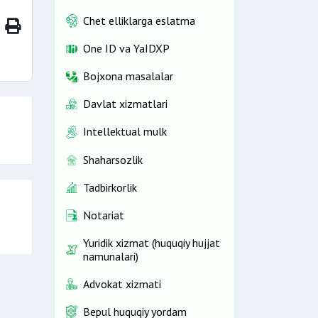
zlar
Chet elliklarga eslatma
gi
lari
One ID vа YaIDXP
Bojxona masalalar
Davlat xizmatlari
Intellektual mulk
Shaharsozlik
Tadbirkorlik
Notariat
Yuridik xizmat (huquqiy hujjat
namunalari)
Advokat xizmati
Bepul huquqiy yordam