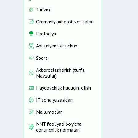
Turizm
Ommaviy axborot vositalari
Ekologiya
Abituriyentlar uchun
Sport
Axborotlashtirish (turfa
Mavzular)
Haydovchilik huquqini olish
IT soha yuzasidan
Ma’lumotlar
NNT faoliyati bo'yicha
qonunchilik normalari