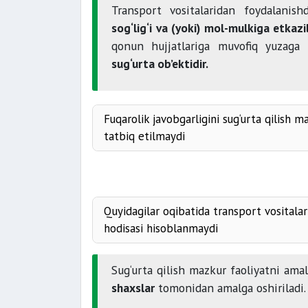
Transport vositalaridan foydalanish
sog‘lig‘i va (yoki) mol-mulkiga etkaz
qonun hujjatlariga muvofiq yuzaga 
sug‘urta ob’ektidir.
Fuqarolik javobgarligini sug‘urta qilish m
tatbiq etilmaydi
hayvon kuchi bilan harakatga k
Quyidagilar oqibatida transport vositalari
hodisasi hisoblanmaydi
sug‘urta p
chet davlatlarda ro‘yxatdan
Sug‘urta qilish mazkur faoliyatni ama
ma’naviy etkazilgan zarar
shaxslar
tomonidan amalga oshiriladi.
doirasida sug‘urta