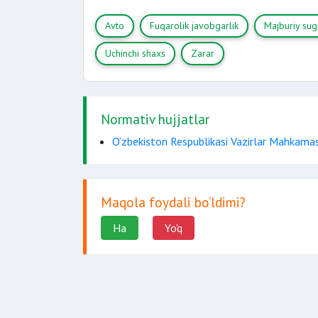
Avto
Fuqarolik javobgarlik
Majburiy sug‘
pullarga
Uchinchi shaxs
Zarar
Normativ hujjatlar
O‘zbekiston Respublikasi Vazirlar Mahkamas
Maqola foydali bo‘ldimi?
Ha
Yo'q