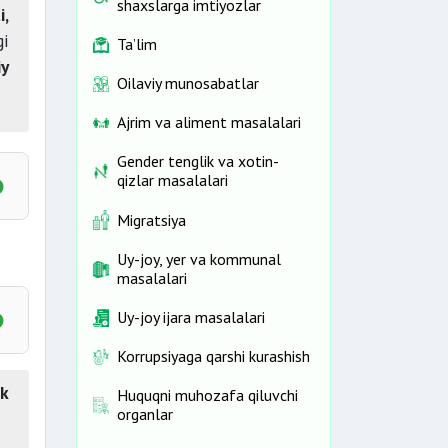
shaxslarga imtiyozlar
i,
gi
Ta’lim
iy
Oilaviy munosabatlar
Ajrim va aliment masalalari
Gender tenglik va xotin-
qizlar masalalari
Migratsiya
Uy-joy, yer va kommunal
masalalari
Uy-joy ijara masalalari
Korrupsiyaga qarshi kurashish
ik
Huquqni muhozafa qiluvchi
lari
ning
organlar