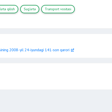
qog‘o
urta qilish
Sug‘urta
Transport vositasi
shikast etkazilganligi
yo‘q qilinganli
qasddan qilgan xatti-harakat
ining 2008-yil 24-iyundagi 141-son qarori