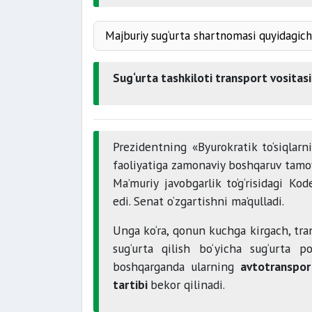
javobgarligi
vositalari
Majburiy sug‘urta shartnomasi quyidagicha
atrof muhitning
1 yil
tashilayotgan yuk
Sug‘urta tashkiloti transport vositas
to‘g‘risidagi
mavsumiy fo
etkazilishi
majburi
Prezidentning «Byurokratik to‘siqlarn
zarar
faoliyatiga zamonaviy boshqaruv tamoyill
bo‘yicha majburiyati
Ma’muriy javobgarlik to‘g‘risidagi Kod
edi. Senat o‘zgartishni ma’qulladi.
Unga ko‘ra, qonun kuchga kirgach, tran
yukka
sug‘urta qilish bo‘yicha sug‘urta p
boshqarganda ularning
avtotransport
tartibi
bekor qilinadi.
nodir
oyob buyumlar