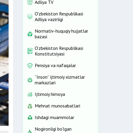
Adliya TV
O'zbekiston Respublikasi
Adliya vazirligi
Normativ-huquqiy hujjatlar
bazasi
O‘zbekiston Respublikasi
Konstitutsiyasi
Pensiya va nafaqalar
“Inson” ijtimoiy xizmatlar
markazlari
Ijtimoiy himoya
Mehnat munosabatlari
Ishdagi muammolar
Nogironligi bo‘lgan