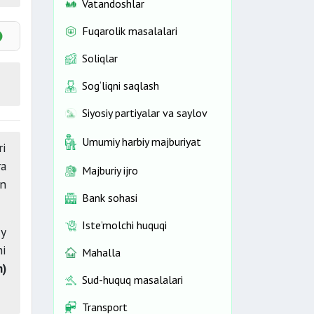
Vatandoshlar
Fuqarolik masalalari
Soliqlar
turi
Sog‘liqni saqlash
arar
Siyosiy partiyalar va saylov
Umumiy harbiy majburiyat
ri
lash
ra
Majburiy ijro
an
Bank sohasi
Iste’molchi huquqi
iy
ni
Mahalla
h)
Sud-huquq masalalari
hlar
Transport