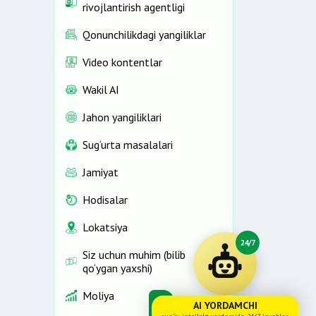
rivojlantirish agentligi
Qonunchilikdagi yangiliklar
Video kontentlar
Wakil AI
Jahon yangiliklari
Sug‘urta masalalari
Jamiyat
Hodisalar
Lokatsiya
24/7
Siz uchun muhim (bilib
qo‘ygan yaxshi)
Moliya
AI YORDAMCHI