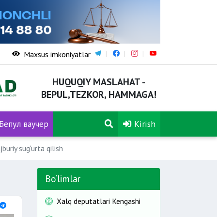
Maxsus imkoniyatlar
HUQUQIY MASLAHAT -
BEPUL,TEZKOR, HAMMAGA!
Бепул ваучер
Kirish
buriy sug‘urta qilish
Bo‘limlar
Xalq deputatlari Kengashi