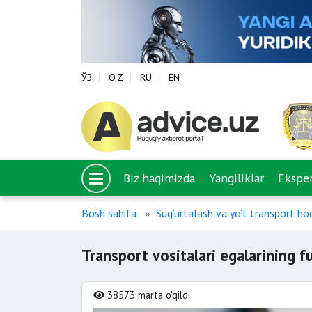
ЎЗ
O‘Z
RU
EN
Biz haqimizda
Yangiliklar
Eksper
Bosh sahifa
Sug‘urtalash va yo‘l-transport hod
Transport vositalari egalarining fu
38573 marta o'qildi