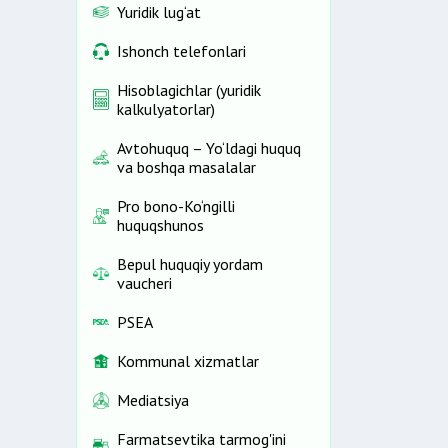
Yuridik lug‘at
Ishonch telefonlari
Hisoblagichlar (yuridik
kalkulyatorlar)
Avtohuquq – Yo‘ldagi huquq
va boshqa masalalar
Pro bono-Ko‘ngilli
huquqshunos
Bepul huquqiy yordam
vaucheri
PSEA
Kommunal xizmatlar
Mediatsiya
Farmatsevtika tarmog'ini