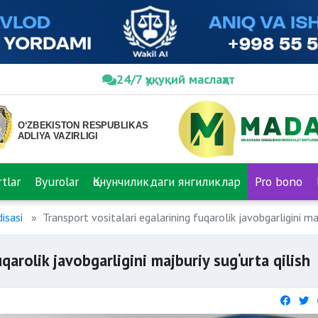
24/7 ҳуқуқий маслаҳат
tlar
Byurolar
Қонунчиликдаги янгиликлар
Pro bono
isasi
Transport vositalari egalarining fuqarolik javobgarligini maj
qarolik javobgarligini majburiy sug‘urta qilish