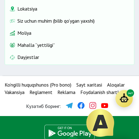
Lokatsiya
Siz uchun muhim (bilib qo‘ygan yaxshi)
Moliya
Mahalla “yettiligi”
Dayjestlar
Ko‘ngilli huquqshunos (Pro bono)
Sayt xaritasi
Aloqalar
Vakansiya
Reglament
Reklama
Foydalanish shartlari
24/7
Кузатиб боринг: