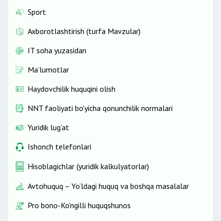
Sport
Axborotlashtirish (turfa Mavzular)
IT soha yuzasidan
Ma’lumotlar
Haydovchilik huquqini olish
NNT faoliyati bo'yicha qonunchilik normalari
Yuridik lug‘at
Ishonch telefonlari
Hisoblagichlar (yuridik kalkulyatorlar)
Avtohuquq – Yo‘ldagi huquq va boshqa masalalar
Pro bono-Ko‘ngilli huquqshunos