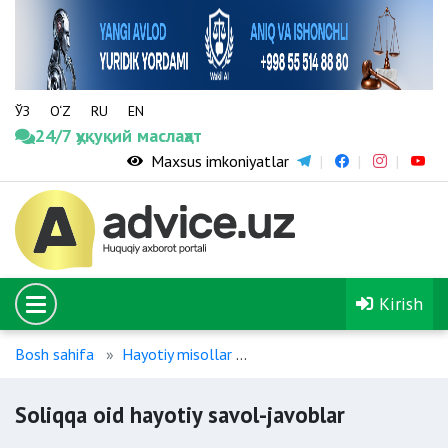
ЎЗ
O‘Z
RU
EN
24/7 ҳуқуқий маслаҳат
Maxsus imkoniyatlar
Kirish
Bosh sahifa
Hayotiy misollar
Soliqqa oid hayotiy savol-ja
Soliqqa oid hayotiy savol-javoblar