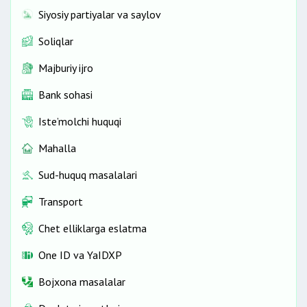
Siyosiy partiyalar va saylov
Soliqlar
Majburiy ijro
Bank sohasi
Iste’molchi huquqi
Mahalla
Sud-huquq masalalari
Transport
Chet elliklarga eslatma
One ID vа YaIDXP
Bojxona masalalar