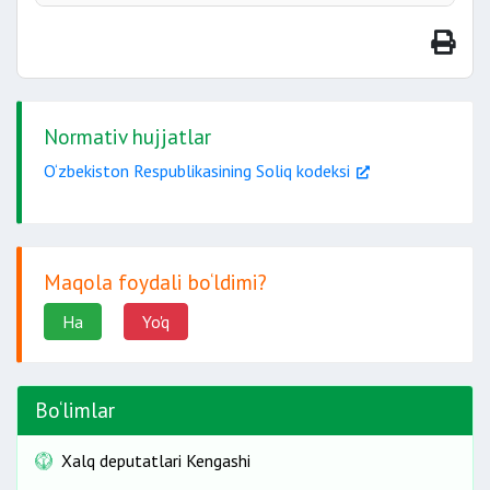
E’tibor bering:
Normativ hujjatlar
O‘zbekiston Respublikasining Soliq kodeksi
Maqola foydali bo‘ldimi?
Muhim:
Ha
Yo'q
Bo‘limlar
Xalq deputatlari Kengashi