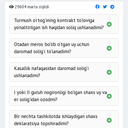
29604 marta o'qildi
Turmush o‘rtog‘ining kontrakt to‘loviga
yo‘naltirilgan ish haqidan soliq ushlanadimi?
Otadan meros bo‘lib o‘tgan uy uchun
daromad solig‘i to‘lanadimi?
Kasallik nafaqasidan daromad solig‘i
ushlanadimi?
I yoki II guruh nogironligi bo‘lgan shaxs uy va
er solig‘idan ozodmi?
Muhim:
Bir nechta tashkilotda ishlaydigan shaxs
deklaratsiya topshiradimi?