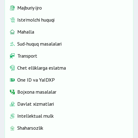
Majburiy ijro
Iste’molchi huquqi
Mahalla
Sud-huquq masalalari
Transport
Chet elliklarga eslatma
One ID vа YaIDXP
Bojxona masalalar
Davlat xizmatlari
Intellektual mulk
Shaharsozlik