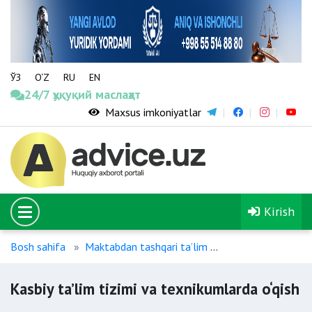
ЎЗ
O‘Z
RU
EN
24/7 ҳуқуқий маслаҳат
Maxsus imkoniyatlar
Kirish
Bosh sahifa
Maktabdan tashqari ta’lim
Kasbiy ta’lim tizi
Kasbiy ta’lim tizimi va texnikumlarda o‘qish