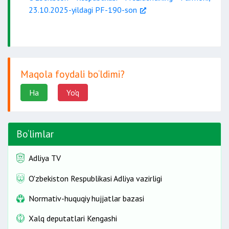
23.10.2025-yildagi PF-190-son
Maqola foydali bo‘ldimi?
Ha
Yo'q
Bo‘limlar
Adliya TV
O'zbekiston Respublikasi Adliya vazirligi
Normativ-huquqiy hujjatlar bazasi
Xalq deputatlari Kengashi