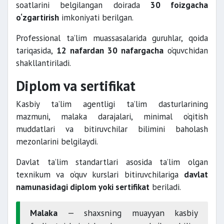
soatlarini belgilangan doirada
30 foizgacha
o‘zgartirish
imkoniyati berilgan.
Professional ta’lim muassasalarida guruhlar, qoida
tariqasida,
12 nafardan 30 nafargacha
o‘quvchidan
shakllantiriladi.
Diplom va sertifikat
Kasbiy ta’lim agentligi ta’lim dasturlarining
mazmuni, malaka darajalari, minimal o‘qitish
muddatlari va bitiruvchilar bilimini baholash
mezonlarini belgilaydi.
Davlat ta’lim standartlari asosida ta’lim olgan
texnikum va o‘quv kurslari bitiruvchilariga
davlat
namunasidagi diplom yoki sertifikat
beriladi.
Malaka
— shaxsning muayyan kasbiy