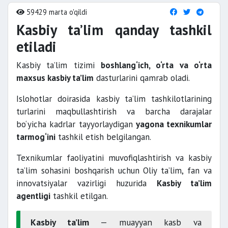
59429 marta o'qildi
Kasbiy ta’lim qanday tashkil
etiladi
Kasbiy ta’lim tizimi
boshlang‘ich, o‘rta va o‘rta
maxsus kasbiy ta’lim
dasturlarini qamrab oladi.
Islohotlar doirasida kasbiy ta’lim tashkilotlarining
turlarini maqbullashtirish va barcha darajalar
bo‘yicha kadrlar tayyorlaydigan
yagona texnikumlar
tarmog‘ini
tashkil etish belgilangan.
Texnikumlar faoliyatini muvofiqlashtirish va kasbiy
ta’lim sohasini boshqarish uchun Oliy ta’lim, fan va
innovatsiyalar vazirligi huzurida
Kasbiy ta’lim
agentligi
tashkil etilgan.
Kasbiy ta’lim
— muayyan kasb va