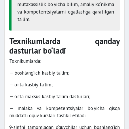
mutaxassislik bo‘yicha bilim, amaliy ko‘nikma
va kompetentsiyalarni egallashga qaratilgan
ta’lim.
Texnikumlarda qanday
dasturlar bo‘ladi
Texnikumlarda:
— boshlang‘ich kasbiy ta’lim;
— o‘rta kasbiy ta’lim;
— o‘rta maxsus kasbiy ta’lim dasturlari;
— malaka va kompetentsiyalar bo‘yicha qisqa
muddatli o‘quv kurslari tashkil etiladi.
9-sinfni tamomlagan o‘quvchilar uchun boshlang‘ich