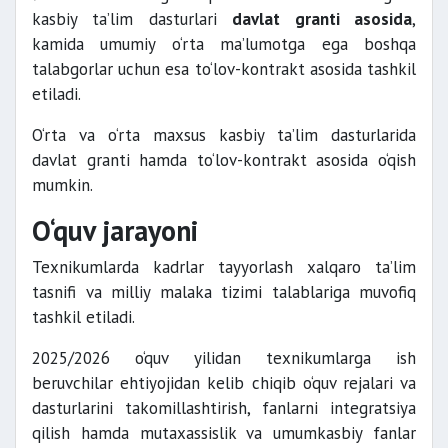
kasbiy ta’lim dasturlari
davlat granti asosida
,
kamida umumiy o‘rta ma’lumotga ega boshqa
talabgorlar uchun esa to‘lov-kontrakt asosida tashkil
etiladi.
O‘rta va o‘rta maxsus kasbiy ta’lim dasturlarida
davlat granti hamda to‘lov-kontrakt asosida o‘qish
mumkin.
O‘quv jarayoni
Texnikumlarda kadrlar tayyorlash xalqaro ta’lim
tasnifi va milliy malaka tizimi talablariga muvofiq
tashkil etiladi.
2025/2026 o‘quv yilidan texnikumlarga ish
beruvchilar ehtiyojidan kelib chiqib o‘quv rejalari va
dasturlarini takomillashtirish, fanlarni integratsiya
qilish hamda mutaxassislik va umumkasbiy fanlar