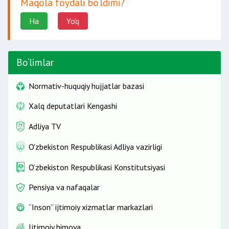
Maqola foydali bo‘ldimi?
Ha
Yo'q
Bo‘limlar
Normativ-huquqiy hujjatlar bazasi
Xalq deputatlari Kengashi
Adliya TV
O'zbekiston Respublikasi Adliya vazirligi
O‘zbekiston Respublikasi Konstitutsiyasi
Pensiya va nafaqalar
“Inson” ijtimoiy xizmatlar markazlari
Ijtimoiy himoya