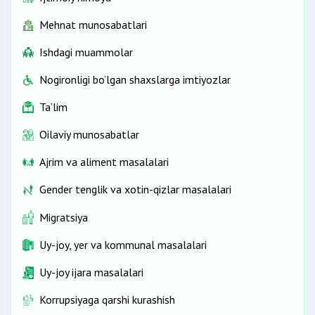
Mehnat munosabatlari
Ishdagi muammolar
Nogironligi bo‘lgan shaxslarga imtiyozlar
Ta’lim
Oilaviy munosabatlar
Ajrim va aliment masalalari
Gender tenglik va xotin-qizlar masalalari
Migratsiya
Uy-joy, yer va kommunal masalalari
Uy-joy ijara masalalari
Korrupsiyaga qarshi kurashish