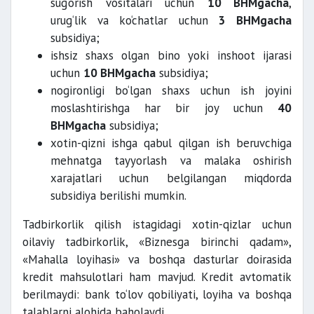
sug‘orish vositalari uchun
10 BHMgacha
,
urug‘lik va ko‘chatlar uchun
3 BHMgacha
subsidiya;
ishsiz shaxs olgan bino yoki inshoot ijarasi
uchun
10 BHMgacha
subsidiya;
nogironligi bo‘lgan shaxs uchun ish joyini
moslashtirishga har bir joy uchun
40
BHMgacha
subsidiya;
xotin-qizni ishga qabul qilgan ish beruvchiga
mehnatga tayyorlash va malaka oshirish
xarajatlari uchun belgilangan miqdorda
subsidiya berilishi mumkin.
Tadbirkorlik qilish istagidagi xotin-qizlar uchun
oilaviy tadbirkorlik, «Biznesga birinchi qadam»,
«Mahalla loyihasi» va boshqa dasturlar doirasida
kredit mahsulotlari ham mavjud. Kredit avtomatik
berilmaydi: bank to‘lov qobiliyati, loyiha va boshqa
talablarni alohida baholaydi.