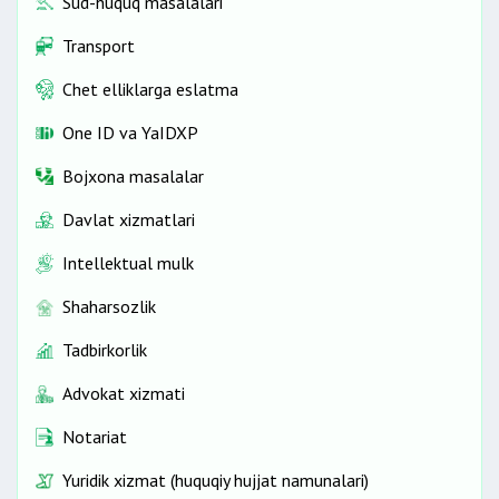
Sud-huquq masalalari
Transport
Chet elliklarga eslatma
One ID vа YaIDXP
Bojxona masalalar
Davlat xizmatlari
Intellektual mulk
Shaharsozlik
Tadbirkorlik
Advokat xizmati
Notariat
Yuridik xizmat (huquqiy hujjat namunalari)