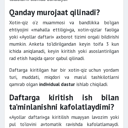
Qanday murojaat qilinadi?
Xotin-qiz o‘z muammosi va bandlikka bo‘lgan
ehtiyojini «mahalla ettiligi»ga, xotin-qizlar faoliga
yoki «Ayollar daftari» axborot tizimi orqali bildirishi
mumkin. Anketa to‘ldirilgandan keyin toifa 3 kun
ichida aniqlanadi, keyin kiritish yoki asoslantirilgan
rad etish haqida qaror qabul qilinadi.
Daftarga kiritilgan har bir xotin-qiz uchun yordam
turi, muddati, miqdori va mas’ul tashkilotlarni
qamrab olgan
individual dastur
ishlab chiqiladi.
Daftarga kiritish ish bilan
ta’minlanishni kafolatlaydimi?
«Ayollar daftari»ga kiritilish muayyan lavozim yoki
pul to‘lovini avtomatik ravishda kafolatlamaydi.