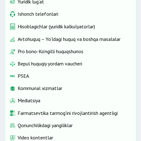
Yuridik lug‘at
Ishonch telefonlari
Hisoblagichlar (yuridik kalkulyatorlar)
Avtohuquq – Yo‘ldagi huquq va boshqa masalalar
Pro bono-Ko‘ngilli huquqshunos
Bepul huquqiy yordam vaucheri
PSEA
Kommunal xizmatlar
Mediatsiya
Farmatsevtika tarmog'ini rivojlantirish agentligi
Qonunchilikdagi yangiliklar
Video kontentlar