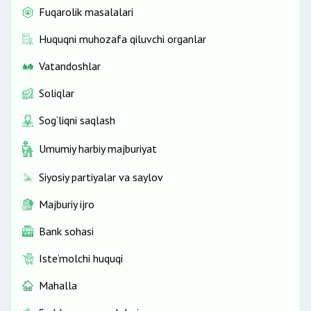
Fuqarolik masalalari
Huquqni muhozafa qiluvchi organlar
Vatandoshlar
Soliqlar
Sog‘liqni saqlash
Umumiy harbiy majburiyat
Siyosiy partiyalar va saylov
Majburiy ijro
Bank sohasi
Iste’molchi huquqi
Mahalla