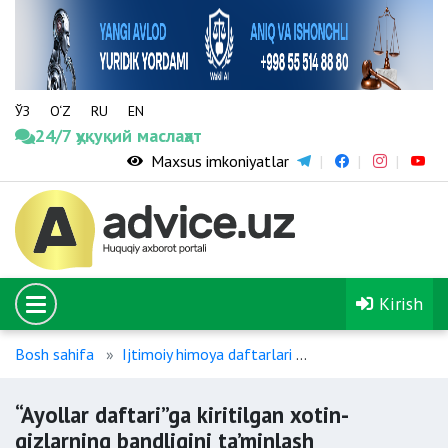
ЎЗ
O‘Z
RU
EN
24/7 ҳуқуқий маслаҳат
Maxsus imkoniyatlar
Kirish
Bosh sahifa
Ijtimoiy himoya daftarlari
“Ayollar daftari”ga 
“Ayollar daftari”ga kiritilgan xotin-
qizlarning bandligini ta’minlash