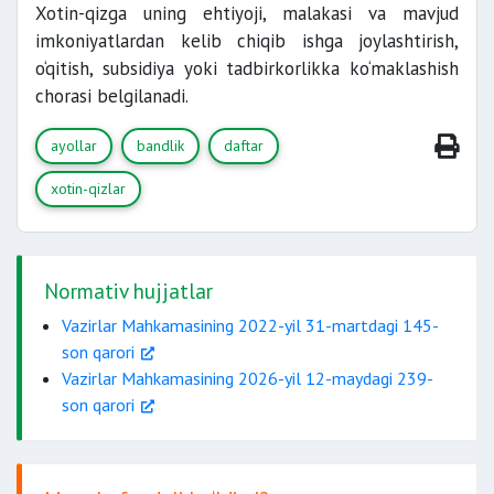
Xotin-qizga uning ehtiyoji, malakasi va mavjud
imkoniyatlardan kelib chiqib ishga joylashtirish,
o‘qitish, subsidiya yoki tadbirkorlikka ko‘maklashish
chorasi belgilanadi.
ayollar
bandlik
daftar
xotin-qizlar
Normativ hujjatlar
Vazirlar Mahkamasining 2022-yil 31-martdagi 145-
son qarori
Vazirlar Mahkamasining 2026-yil 12-maydagi 239-
son qarori