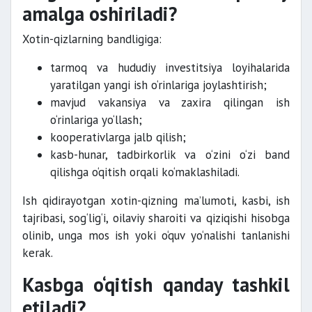
amalga oshiriladi?
Xotin-qizlarning bandligiga:
tarmoq va hududiy investitsiya loyihalarida
yaratilgan yangi ish o‘rinlariga joylashtirish;
mavjud vakansiya va zaxira qilingan ish
o‘rinlariga yo‘llash;
kooperativlarga jalb qilish;
kasb-hunar, tadbirkorlik va o‘zini o‘zi band
qilishga o‘qitish orqali ko‘maklashiladi.
Ish qidirayotgan xotin-qizning ma’lumoti, kasbi, ish
tajribasi, sog‘lig‘i, oilaviy sharoiti va qiziqishi hisobga
olinib, unga mos ish yoki o‘quv yo‘nalishi tanlanishi
kerak.
Kasbga o‘qitish qanday tashkil
etiladi?