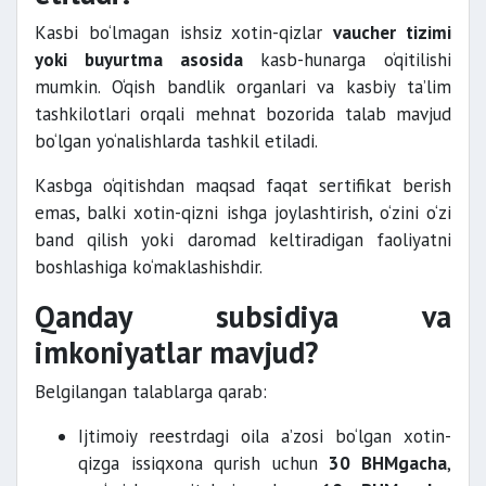
Kasbi bo‘lmagan ishsiz xotin-qizlar
vaucher tizimi
yoki buyurtma asosida
kasb-hunarga o‘qitilishi
mumkin. O‘qish bandlik organlari va kasbiy ta’lim
tashkilotlari orqali mehnat bozorida talab mavjud
bo‘lgan yo‘nalishlarda tashkil etiladi.
Kasbga o‘qitishdan maqsad faqat sertifikat berish
emas, balki xotin-qizni ishga joylashtirish, o‘zini o‘zi
band qilish yoki daromad keltiradigan faoliyatni
boshlashiga ko‘maklashishdir.
Qanday subsidiya va
imkoniyatlar mavjud?
Belgilangan talablarga qarab:
Ijtimoiy reestrdagi oila a’zosi bo‘lgan xotin-
qizga issiqxona qurish uchun
30 BHMgacha
,