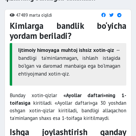
47489 marta o'qildi
Kimlarga bandlik bo‘yicha
yordam beriladi?
Ijtimoiy himoyaga muhtoj ishsiz xotin-qiz
—
bandligi ta’minlanmagan, ishlash istagida
bo‘lgan va daromad manbaiga ega bo‘lmagan
ehtiyojmand xotin-qiz.
Bunday xotin-qizlar
«Ayollar daftari»ning 1-
toifasiga
kiritiladi. «Ayollar daftari»ga 30 yoshdan
oshgan xotin-qizlar kiritiladi, bandligi allaqachon
ta’minlangan shaxs esa 1-toifaga kiritilmaydi.
Ishga joylashtirish qanday