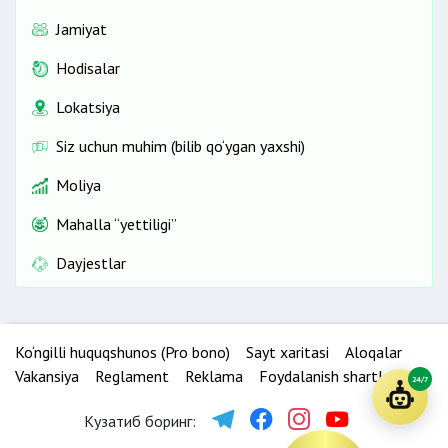
Jamiyat
Hodisalar
Lokatsiya
Siz uchun muhim (bilib qo‘ygan yaxshi)
Moliya
Mahalla “yettiligi”
Dayjestlar
Ko‘ngilli huquqshunos (Pro bono)
Sayt xaritasi
Aloqalar
Vakansiya
Reglament
Reklama
Foydalanish shartlari
24/7
Кузатиб боринг: