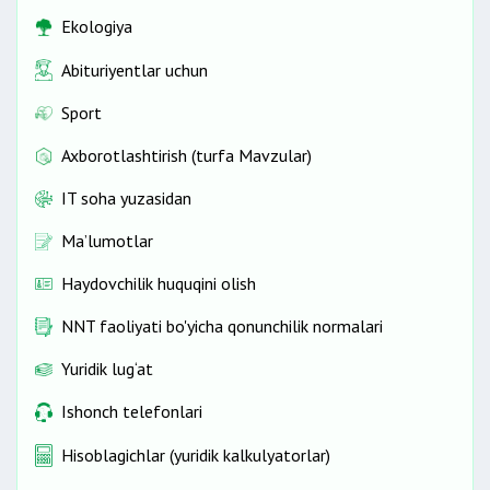
Ekologiya
Abituriyentlar uchun
Sport
Axborotlashtirish (turfa Mavzular)
IT soha yuzasidan
Ma’lumotlar
Haydovchilik huquqini olish
NNT faoliyati bo'yicha qonunchilik normalari
Yuridik lug‘at
Ishonch telefonlari
Hisoblagichlar (yuridik kalkulyatorlar)