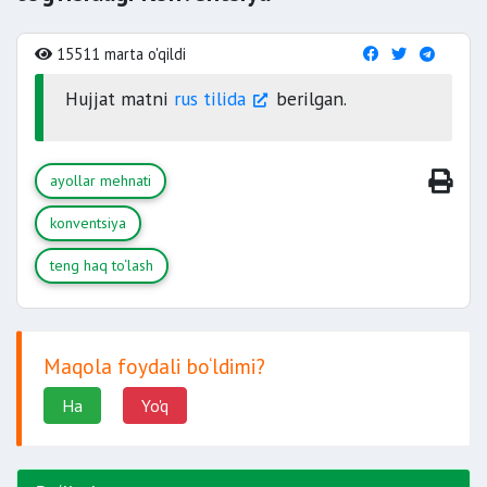
15511 marta o'qildi
Hujjat matni
rus tilida
berilgan.
ayollar mehnati
konventsiya
teng haq to‘lash
Maqola foydali bo‘ldimi?
Ha
Yo'q