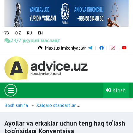
ЎЗ
O‘Z
RU
EN
24/7 ҳуқуқий маслаҳат
Maxsus imkoniyatlar
Kirish
Bosh sahifa
Xalqaro standartlar
Ayollar va erkaklar uchun
Ayollar va erkaklar uchun teng haq to‘lash
to‘g‘risidagi Konventsiya