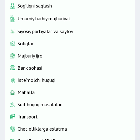
Sog‘liqni saqlash
Umumiy harbiy majburiyat
Siyosiy partiyalar va saylov
Soliqlar
Majburiy ijro
Bank sohasi
Iste’molchi huquqi
Mahalla
Sud-huquq masalalari
Transport
Chet elliklarga eslatma