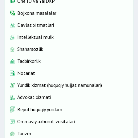
One ID vа YaIDXP
Bojxona masalalar
Davlat xizmatlari
Intellektual mulk
Shaharsozlik
Tadbirkorlik
Notariat
Yuridik xizmat (huquqiy hujjat namunalari)
Advokat xizmati
Bepul huquqiy yordam
Ommaviy axborot vositalari
Turizm