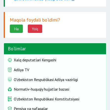
Maqola foydali bo‘ldimi?
Ha
Yo'q
Bo‘limlar
Xalq deputatlari Kengashi
Adliya TV
O'zbekiston Respublikasi Adliya vazirligi
Normativ-huquqiy hujjatlar bazasi
O‘zbekiston Respublikasi Konstitutsiyasi
Pensiya va nafaqalar