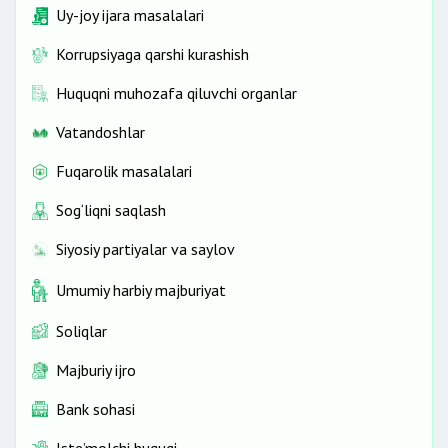
Uy-joy ijara masalalari
Korrupsiyaga qarshi kurashish
Huquqni muhozafa qiluvchi organlar
Vatandoshlar
Fuqarolik masalalari
Sog‘liqni saqlash
Siyosiy partiyalar va saylov
Umumiy harbiy majburiyat
Soliqlar
Majburiy ijro
Bank sohasi
Iste’molchi huquqi