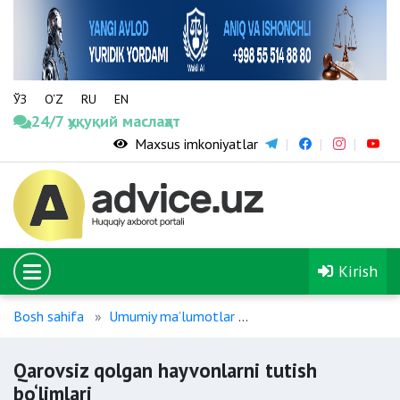
ЎЗ
O‘Z
RU
EN
24/7 ҳуқуқий маслаҳат
Maxsus imkoniyatlar
Kirish
Bosh sahifa
Umumiy maʼlumotlar
Qarovsiz qolgan hayvonl
Qarovsiz qolgan hayvonlarni tutish
bo‘limlari