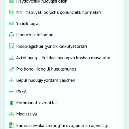
Haydovchilik huquqini olish
NNT faoliyati bo'yicha qonunchilik normalari
Yuridik lug‘at
Ishonch telefonlari
Hisoblagichlar (yuridik kalkulyatorlar)
Avtohuquq – Yo‘ldagi huquq va boshqa masalalar
Pro bono-Ko‘ngilli huquqshunos
Bepul huquqiy yordam vaucheri
PSEA
Kommunal xizmatlar
Mediatsiya
Farmatsevtika tarmog'ini rivojlantirish agentligi