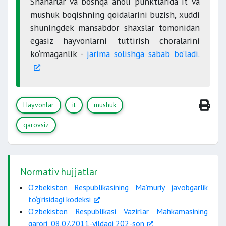
Shaharlar va boshqa aholi punktlarida it va
mushuk boqishning qoidalarini buzish, xuddi
shuningdek mansabdor shaxslar tomonidan
egasiz hayvonlarni tuttirish choralarini
ko‘rmaganlik -
jarima solishga sabab bo‘ladi.
Hayvonlar
it
mushuk
qarovsiz
Normativ hujjatlar
O‘zbekiston Respublikasining Ma’muriy javobgarlik
to‘g‘risidagi kodeksi
O‘zbekiston Respublikasi Vazirlar Mahkamasining
qarori, 08.07.2011-yildagi 202-son