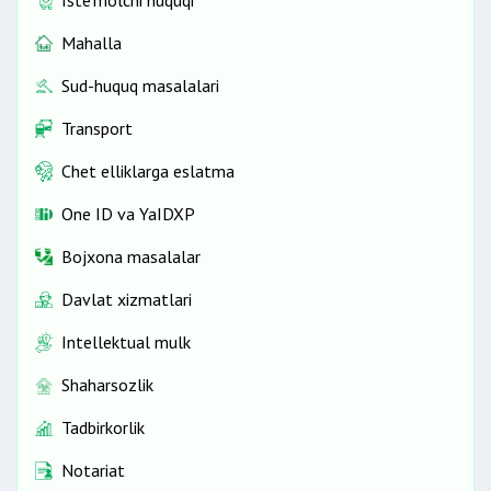
Mahalla
Sud-huquq masalalari
Transport
Chet elliklarga eslatma
One ID vа YaIDXP
Bojxona masalalar
Davlat xizmatlari
Intellektual mulk
Shaharsozlik
Tadbirkorlik
Notariat