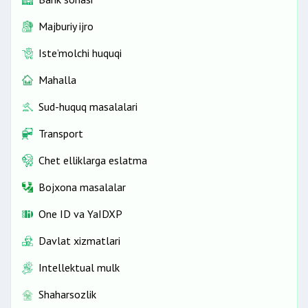
Majburiy ijro
Iste’molchi huquqi
Mahalla
Sud-huquq masalalari
Transport
Chet elliklarga eslatma
Bojxona masalalar
One ID vа YaIDXP
Davlat xizmatlari
Intellektual mulk
Shaharsozlik