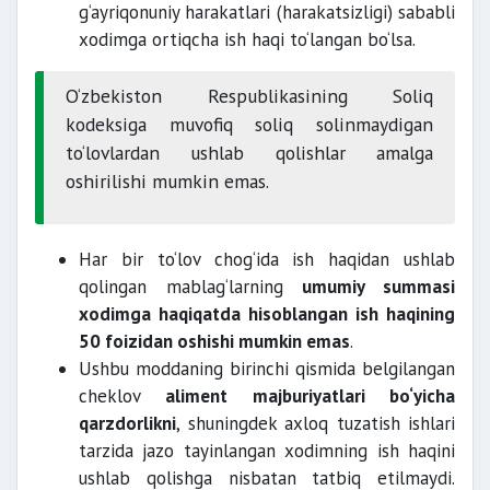
g‘ayriqonuniy harakatlari (harakatsizligi) sababli
xodimga ortiqcha ish haqi to‘langan bo‘lsa.
O‘zbekiston Respublikasining Soliq
kodeksiga muvofiq soliq solinmaydigan
to‘lovlardan ushlab qolishlar amalga
oshirilishi mumkin emas.
Har bir to‘lov chog‘ida ish haqidan ushlab
qolingan mablag‘larning
umumiy summasi
xodimga haqiqatda hisoblangan ish haqining
50 foizidan oshishi mumkin emas
.
Ushbu moddaning birinchi qismida belgilangan
cheklov
aliment majburiyatlari bo‘yicha
qarzdorlikni
, shuningdek axloq tuzatish ishlari
tarzida jazo tayinlangan xodimning ish haqini
ushlab qolishga nisbatan tatbiq etilmaydi.