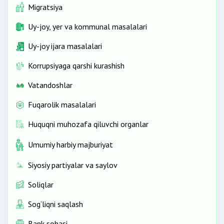
Migratsiya
Uy-joy, yer va kommunal masalalari
Uy-joy ijara masalalari
Korrupsiyaga qarshi kurashish
Vatandoshlar
Fuqarolik masalalari
Huquqni muhozafa qiluvchi organlar
Umumiy harbiy majburiyat
Siyosiy partiyalar va saylov
Soliqlar
Sog‘liqni saqlash
Bank sohasi