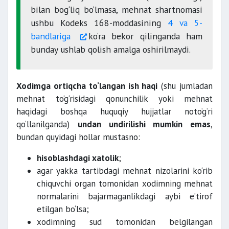
bilan bog‘liq bo‘lmasa, mehnat shartnomasi
ushbu Kodeks 168-moddasining
4 va 5-
bandlariga
ko‘ra bekor qilinganda ham
bunday ushlab qolish amalga oshirilmaydi.
Xodimga ortiqcha to‘langan ish haqi
(shu jumladan
mehnat to‘g‘risidagi qonunchilik yoki mehnat
haqidagi boshqa huquqiy hujjatlar noto‘g‘ri
qo‘llanilganda)
undan undirilishi mumkin emas
,
bundan quyidagi hollar mustasno:
hisoblashdagi xatolik
;
agar yakka tartibdagi mehnat nizolarini ko‘rib
chiquvchi organ tomonidan xodimning mehnat
normalarini bajarmaganlikdagi aybi e’tirof
etilgan bo‘lsa;
xodimning sud tomonidan belgilangan