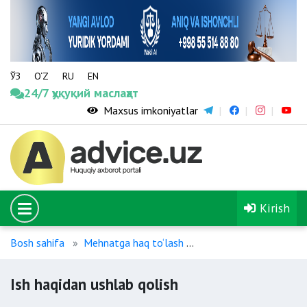
ЎЗ
O‘Z
RU
EN
24/7 ҳуқуқий маслаҳат
Maxsus imkoniyatlar
Kirish
Bosh sahifa
Mehnatga haq to‘lash
Ish haqidan ushlab qol
Ish haqidan ushlab qolish