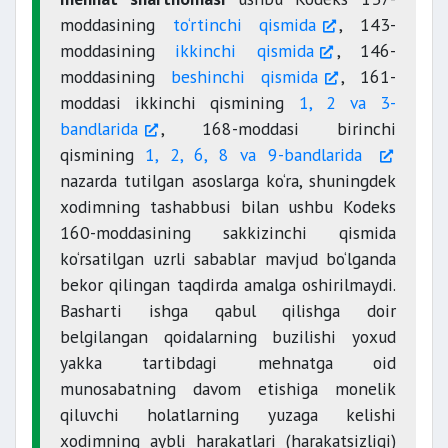
moddasining
to‘rtinchi qismida
, 143-
moddasining
ikkinchi qismida
, 146-
moddasining
beshinchi qismida
, 161-
moddasi ikkinchi qismining
1, 2 va 3-
bandlarida
, 168-moddasi birinchi
qismining
1, 2, 6, 8 va 9-bandlarida
nazarda tutilgan asoslarga ko‘ra, shuningdek
xodimning tashabbusi bilan ushbu Kodeks
160-moddasining sakkizinchi qismida
ko‘rsatilgan uzrli sabablar mavjud bo‘lganda
bekor qilingan taqdirda amalga oshirilmaydi.
Basharti ishga qabul qilishga doir
belgilangan qoidalarning buzilishi yoxud
yakka tartibdagi mehnatga oid
munosabatning davom etishiga monelik
qiluvchi holatlarning yuzaga kelishi
xodimning aybli harakatlari (harakatsizligi)