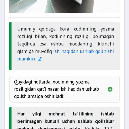
Umumiy qoidaga ko‘ra xodimning yozma
roziligi bilan, xodimning roziligi bo‘lmagan
taqdirda esa ushbu moddaning ikkinchi
qismiga muvofiq
ish haqidan ushlab qolinishi
mumkin.
Quyidagi hollarda, xodimning yozma
roziligidan qat’i nazar, ish haqidan ushlab
qolish amalga oshiriladi:
Har yilgi mehnat ta’tilining ishlab
berilmagan kunlari uchun ushlab qolishlar
mehnat shartnomasi
ushbu Kodeks 137-