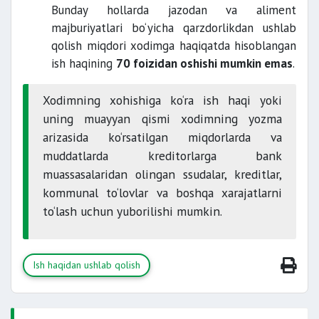
Bunday hollarda jazodan va aliment
majburiyatlari bo‘yicha qarzdorlikdan ushlab
qolish miqdori xodimga haqiqatda hisoblangan
ish haqining
70 foizidan oshishi mumkin emas
.
Xodimning xohishiga ko‘ra ish haqi yoki
uning muayyan qismi xodimning yozma
arizasida ko‘rsatilgan miqdorlarda va
muddatlarda kreditorlarga bank
muassasalaridan olingan ssudalar, kreditlar,
kommunal to‘lovlar va boshqa xarajatlarni
to‘lash uchun yuborilishi mumkin.
Ish haqidan ushlab qolish