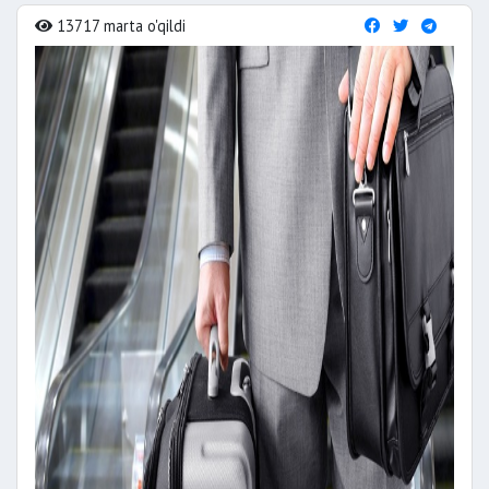
13717 marta o'qildi