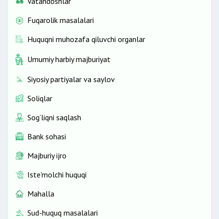
Vatandoshlar
Fuqarolik masalalari
Huquqni muhozafa qiluvchi organlar
Umumiy harbiy majburiyat
Siyosiy partiyalar va saylov
Soliqlar
Sog‘liqni saqlash
Bank sohasi
Majburiy ijro
Iste’molchi huquqi
Mahalla
Sud-huquq masalalari