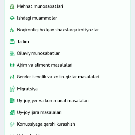
Mehnat munosabatlari
Ishdagi muammolar
tibbiy xizmatlarni
Nogironligi bo‘lgan shaxslarga imtiyozlar
Ta’lim
Oilaviy munosabatlar
qo‘shimcha xarajatlarni
Ajrim va aliment masalalari
Gender tenglik va xotin-qizlar masalalari
Migratsiya
Uy-joy, yer va kommunal masalalari
Uy-joy ijara masalalari
Korrupsiyaga qarshi kurashish