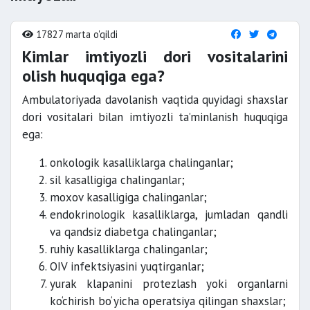
17827 marta o'qildi
Kimlar imtiyozli dori vositalarini
olish huquqiga ega?
Ambulatoriyada davolanish vaqtida quyidagi shaxslar
dori vositalari bilan imtiyozli ta’minlanish huquqiga
ega:
onkologik kasalliklarga chalinganlar;
sil kasalligiga chalinganlar;
moxov kasalligiga chalinganlar;
endokrinologik kasalliklarga, jumladan qandli
va qandsiz diabetga chalinganlar;
ruhiy kasalliklarga chalinganlar;
OIV infektsiyasini yuqtirganlar;
yurak klapanini protezlash yoki organlarni
ko‘chirish bo‘yicha operatsiya qilingan shaxslar;