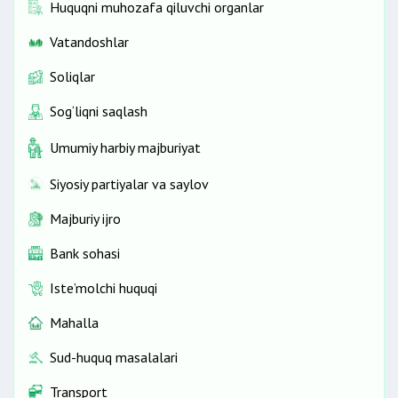
Huquqni muhozafa qiluvchi organlar
Vatandoshlar
Soliqlar
Sog‘liqni saqlash
Umumiy harbiy majburiyat
Siyosiy partiyalar va saylov
Majburiy ijro
Bank sohasi
Iste’molchi huquqi
Mahalla
Sud-huquq masalalari
Transport