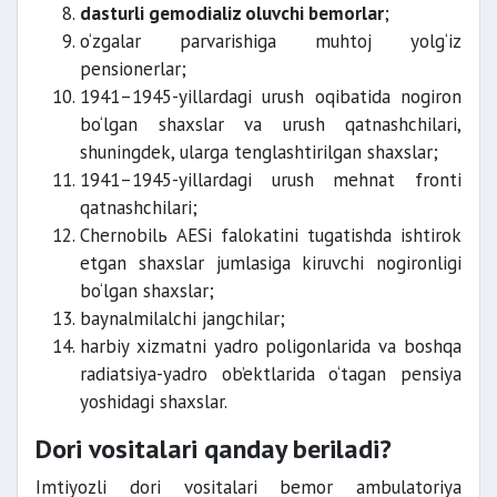
dasturli gemodializ oluvchi bemorlar
;
o‘zgalar parvarishiga muhtoj yolg‘iz
pensionerlar;
1941–1945-yillardagi urush oqibatida nogiron
bo‘lgan shaxslar va urush qatnashchilari,
shuningdek, ularga tenglashtirilgan shaxslar;
1941–1945-yillardagi urush mehnat fronti
qatnashchilari;
Chernobilь AESi falokatini tugatishda ishtirok
etgan shaxslar jumlasiga kiruvchi nogironligi
bo‘lgan shaxslar;
baynalmilalchi jangchilar;
harbiy xizmatni yadro poligonlarida va boshqa
radiatsiya-yadro ob’ektlarida o‘tagan pensiya
yoshidagi shaxslar.
Dori vositalari qanday beriladi?
Imtiyozli dori vositalari bemor ambulatoriya