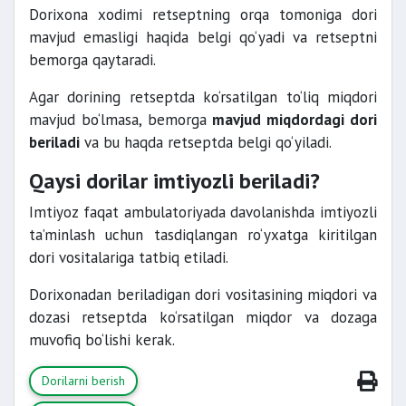
Dorixona xodimi retseptning orqa tomoniga dori
mavjud emasligi haqida belgi qo‘yadi va retseptni
bemorga qaytaradi.
Agar dorining retseptda ko‘rsatilgan to‘liq miqdori
mavjud bo‘lmasa, bemorga
mavjud miqdordagi dori
beriladi
va bu haqda retseptda belgi qo‘yiladi.
Qaysi dorilar imtiyozli beriladi?
Imtiyoz faqat ambulatoriyada davolanishda imtiyozli
ta’minlash uchun tasdiqlangan ro‘yxatga kiritilgan
dori vositalariga tatbiq etiladi.
Dorixonadan beriladigan dori vositasining miqdori va
dozasi retseptda ko‘rsatilgan miqdor va dozaga
muvofiq bo‘lishi kerak.
Dorilarni berish