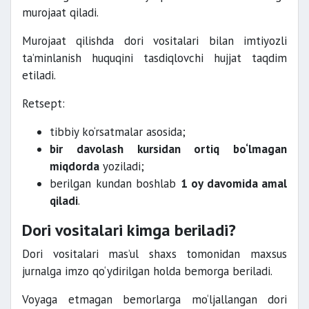
murojaat qiladi.
Murojaat qilishda dori vositalari bilan imtiyozli
ta’minlanish huquqini tasdiqlovchi hujjat taqdim
etiladi.
Retsept:
tibbiy ko‘rsatmalar asosida;
bir davolash kursidan ortiq bo‘lmagan
miqdorda
yoziladi;
berilgan kundan boshlab
1 oy davomida amal
qiladi
.
Dori vositalari kimga beriladi?
Dori vositalari mas’ul shaxs tomonidan maxsus
jurnalga imzo qo‘ydirilgan holda bemorga beriladi.
Voyaga etmagan bemorlarga mo‘ljallangan dori