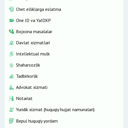
Chet elliklarga eslatma
One ID vа YaIDXP
Bojxona masalalar
Davlat xizmatlari
Intellektual mulk
Shaharsozlik
Tadbirkorlik
Advokat xizmati
Notariat
Yuridik xizmat (huquqiy hujjat namunalari)
Bepul huquqiy yordam