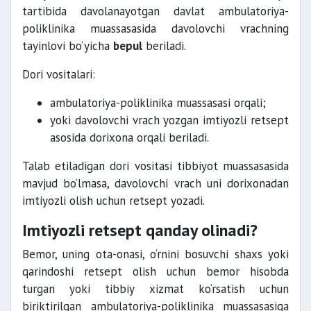
tartibida davolanayotgan davlat ambulatoriya-
poliklinika muassasasida davolovchi vrachning
tayinlovi bo‘yicha
bepul
beriladi.
Dori vositalari:
ambulatoriya-poliklinika muassasasi orqali;
yoki davolovchi vrach yozgan imtiyozli retsept
asosida dorixona orqali beriladi.
Talab etiladigan dori vositasi tibbiyot muassasasida
mavjud bo‘lmasa, davolovchi vrach uni dorixonadan
imtiyozli olish uchun retsept yozadi.
Imtiyozli retsept qanday olinadi?
Bemor, uning ota-onasi, o‘rnini bosuvchi shaxs yoki
qarindoshi retsept olish uchun bemor hisobda
turgan yoki tibbiy xizmat ko‘rsatish uchun
biriktirilgan ambulatoriya-poliklinika muassasasiga