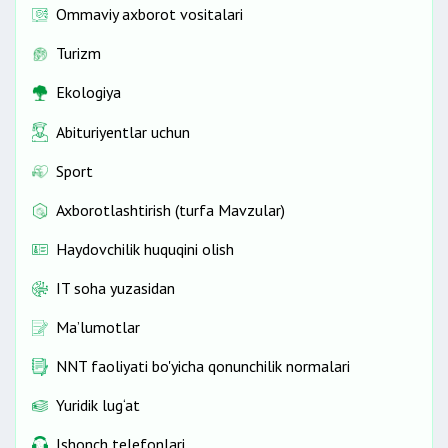
Ommaviy axborot vositalari
Turizm
Ekologiya
Abituriyentlar uchun
Sport
Axborotlashtirish (turfa Mavzular)
Haydovchilik huquqini olish
IT soha yuzasidan
Ma’lumotlar
NNT faoliyati bo'yicha qonunchilik normalari
Yuridik lug‘at
Ishonch telefonlari