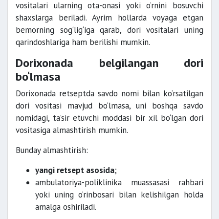
vositalari ularning ota-onasi yoki o‘rnini bosuvchi
shaxslarga beriladi. Ayrim hollarda voyaga etgan
bemorning sog‘lig‘iga qarab, dori vositalari uning
qarindoshlariga ham berilishi mumkin.
Dorixonada belgilangan dori
bo‘lmasa
Dorixonada retseptda savdo nomi bilan ko‘rsatilgan
dori vositasi mavjud bo‘lmasa, uni boshqa savdo
nomidagi, ta’sir etuvchi moddasi bir xil bo‘lgan dori
vositasiga almashtirish mumkin.
Bunday almashtirish:
yangi retsept asosida
;
ambulatoriya-poliklinika muassasasi rahbari
yoki uning o‘rinbosari bilan kelishilgan holda
amalga oshiriladi.