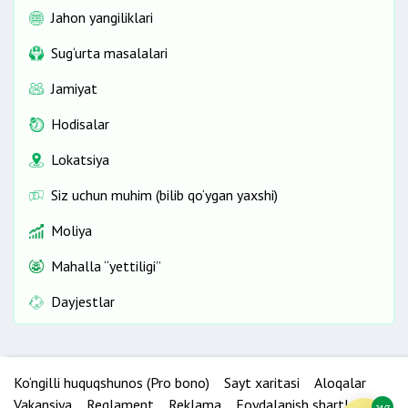
Jahon yangiliklari
Sug‘urta masalalari
Jamiyat
Hodisalar
Lokatsiya
Siz uchun muhim (bilib qo‘ygan yaxshi)
Moliya
Mahalla “yettiligi”
Dayjestlar
Ko‘ngilli huquqshunos (Pro bono)
Sayt xaritasi
Aloqalar
Vakansiya
Reglament
Reklama
Foydalanish shartlari
24/7