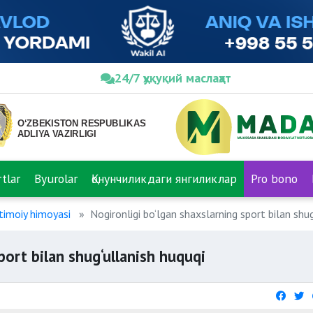
24/7 ҳуқуқий маслаҳат
tlar
Byurolar
Қонунчиликдаги янгиликлар
Pro bono
jtimoiy himoyasi
Nogironligi bo‘lgan shaxslarning sport bilan shug
port bilan shug‘ullanish huquqi