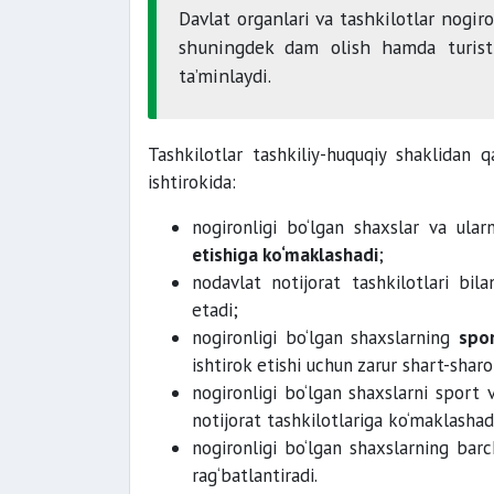
Davlat organlari va tashkilotlar nogir
shuningdek dam olish hamda turistik
ta’minlaydi.
Tashkilotlar tashkiliy-huquqiy shaklidan q
ishtirokida:
nogironligi bo‘lgan shaxslar va ular
etishiga ko‘maklashadi
;
nodavlat notijorat tashkilotlari bil
etadi;
nogironligi bo‘lgan shaxslarning
spor
ishtirok etishi uchun zarur shart-shar
nogironligi bo‘lgan shaxslarni sport
notijorat tashkilotlariga ko‘maklashad
nogironligi bo‘lgan shaxslarning barch
rag‘batlantiradi.