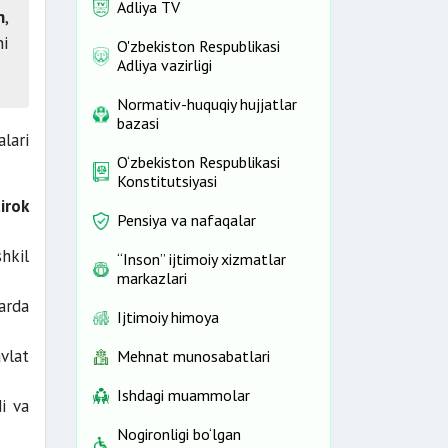
Adliya TV
n
,
ni
O'zbekiston Respublikasi
Adliya vazirligi
Normativ-huquqiy hujjatlar
bazasi
lari
O‘zbekiston Respublikasi
Konstitutsiyasi
irok
Pensiya va nafaqalar
hkil
“Inson” ijtimoiy xizmatlar
markazlari
arda
Ijtimoiy himoya
vlat
Mehnat munosabatlari
Ishdagi muammolar
di va
Nogironligi bo‘lgan