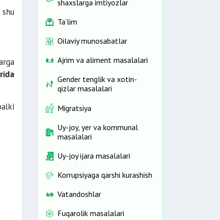
shaxslarga imtiyozlar
 shu
Ta’lim
Oilaviy munosabatlar
Ajrim va aliment masalalari
arga
rida
Gender tenglik va xotin-
qizlar masalalari
alki
Migratsiya
Uy-joy, yer va kommunal
masalalari
Uy-joy ijara masalalari
Korrupsiyaga qarshi kurashish
Vatandoshlar
Fuqarolik masalalari