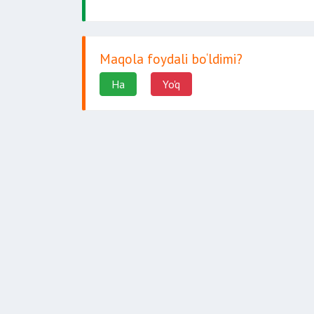
Maqola foydali bo‘ldimi?
Ha
Yo'q