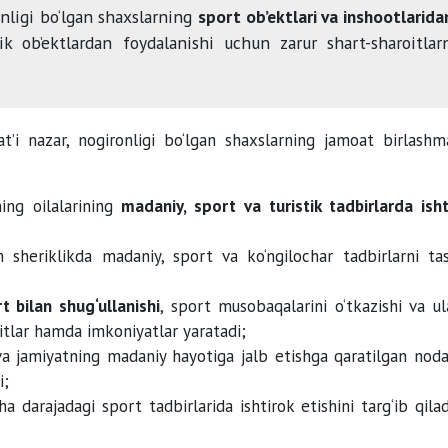
onligi bo‘lgan shaxslarning
sport ob’ektlari va inshootlarida
 ob’ektlardan foydalanishi uchun zarur shart-sharoitlar
at’i nazar, nogironligi bo‘lgan shaxslarning jamoat birlashma
ning oilalarining
madaniy, sport va turistik tadbirlarda isht
an sheriklikda madaniy, sport va ko‘ngilochar tadbirlarni tas
t bilan shug‘ullanishi
, sport musobaqalarini o‘tkazishi va ul
oitlar hamda imkoniyatlar yaratadi;
 va jamiyatning madaniy hayotiga jalb etishga qaratilgan noda
i;
a darajadagi sport tadbirlarida ishtirok etishini targ‘ib qila