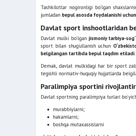
Tashkilotlar nogironligi bo‘lgan shaxslarn
jumladan
bepul asosda foydalanishi uchun 
Davlat sport inshootlaridan b
Davlat mulki bo‘lgan
jismoniy tarbiya-sog
sport bilan shug‘ullanish uchun
O‘zbekist
belgilangan tartibda bepul taqdim etiladi
.
Demak, davlat mulkidagi har bir sport zal
tegishli normativ-huquqiy hujjatlarda belgi
Paralimpiya sportini rivojlantir
Davlat sportning paralimpiya turlari bo‘yic
murabbiylarni;
hakamlarni;
boshqa mutaxassislarni