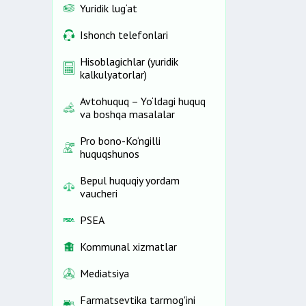
Yuridik lug‘at
Ishonch telefonlari
Hisoblagichlar (yuridik
kalkulyatorlar)
Avtohuquq – Yo‘ldagi huquq
va boshqa masalalar
Pro bono-Ko‘ngilli
huquqshunos
Bepul huquqiy yordam
vaucheri
PSEA
Kommunal xizmatlar
Mediatsiya
Farmatsevtika tarmog'ini