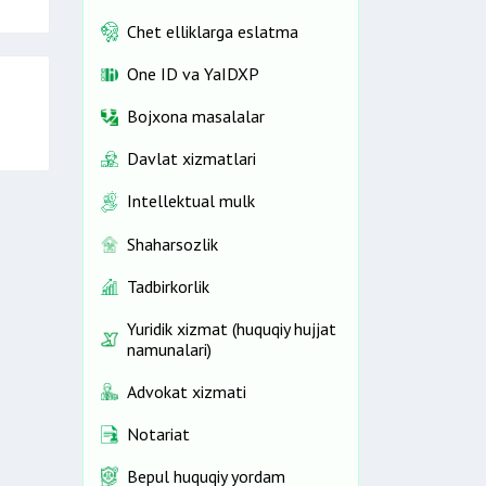
Chet elliklarga eslatma
One ID vа YaIDXP
Bojxona masalalar
Davlat xizmatlari
Intellektual mulk
Shaharsozlik
Tadbirkorlik
Yuridik xizmat (huquqiy hujjat
namunalari)
Advokat xizmati
Notariat
Bepul huquqiy yordam