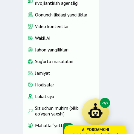
rivojlantirish agentligi
Qonunchilikdagi yangiliklar
Video kontentlar
Wakil AI
Jahon yangiliklari
Sug‘urta masalalari
Jamiyat
Hodisalar
Lokatsiya
24/7
Siz uchun muhim (bilib
qo‘ygan yaxshi)
Mahalla “yettiligi”
AI YORDAMCHI