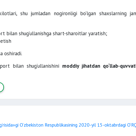
kilotlari, shu jumladan nogironligi bo‘lgan shaxslarning ja
rt bilan shug‘ullanishga shart-sharoitlar yaratish;
 etish
a oshiradi.
port bilan shug‘ullanishini
moddiy jihatdan qo‘llab-quvvat
‘g‘risida»gi O‘zbekiston Respublikasining 2020-yil 15-oktabrdagi O‘