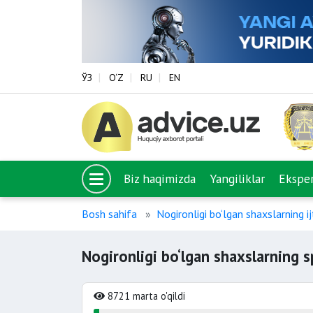
ЎЗ
O‘Z
RU
EN
Biz haqimizda
Yangiliklar
Eksper
Bosh sahifa
Nogironligi bo‘lgan shaxslarning i
Nogironligi bo‘lgan shaxslarning s
8721 marta o'qildi