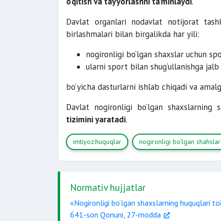
o‘qitish va tayyorlashni ta’minlaydi
.
Davlat organlari nodavlat notijorat tash
birlashmalari bilan birgalikda har yili:
nogironligi bo‘lgan shaxslar uchun spo
ularni sport bilan shug‘ullanishga jalb
bo‘yicha dasturlarni ishlab chiqadi va amalg
Davlat nogironligi bo‘lgan shaxslarning s
tizimini yaratadi
.
imtiyoz:huquqlar
nogironligi bo‘lgan shahslar
Normativ hujjatlar
«Nogironligi bo‘lgan shaxslarning huquqlari to
641-son Qonuni, 27-modda