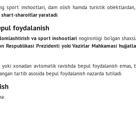
ing sport inshootlari, dam olish hamda turistik ob’ektlardan,
shart-sharoitlar yaratadi
.
epul foydalanish
‘lomlashtirish va sport inshootlari
nogironligi bo‘lgan shaxsl
on Respublikasi Prezidenti yoki Vazirlar Mahkamasi hujjatla
i yoki xonadan avtomatik ravishda bepul foydalanish emas, b
langan tartib asosida bepul foydalanish nazarda tutiladi.
ish
ha: