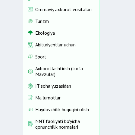
Ommaviy axborot vositalari
Turizm
Ekologiya
Abituriyentlar uchun
Sport
Axborotlashtirish (turfa
Mavzular)
IT soha yuzasidan
Ma’lumotlar
Haydovchilik huquqini olish
NNT faoliyati bo'yicha
qonunchilik normalari