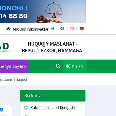
Maxsus imkoniyatlar
HUQUQIY MASLAHAT -
BEPUL,TEZKOR, HAMMAGA!
Бепул ваучер
Kirish
‘ullanish huquqi
Bo‘limlar
Xalq deputatlari Kengashi