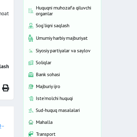
Huquqni muhozafa qiluvchi
moat
organlar
Sog‘liqni saqlash
Umumiy harbiy majburiyat
Siyosiy partiyalar va saylov
Soliqlar
lash
Bank sohasi
Majburiy ijro
Iste’molchi huquqi
Sud-huquq masalalari
Mahalla
RQ–
Transport