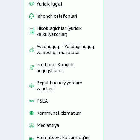
Yuridik lug‘at
Ishonch telefonlari
Hisoblagichlar (yuridik
kalkulyatorlar)
Avtohuquq – Yo‘ldagi huquq
va boshqa masalalar
Pro bono-Ko‘ngilli
huquqshunos
Bepul huquqiy yordam
vaucheri
PSEA
Kommunal xizmatlar
Mediatsiya
Farmatsevtika tarmog'ini