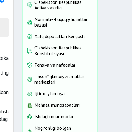
O'zbekiston Respublikasi
Adliya vazirligi
Normativ-huquqiy hujjatlar
bazasi
Xalq deputatlari Kengashi
O‘zbekiston Respublikasi
Konstitutsiyasi
teka
Pensiya va nafaqalar
ting
“Inson” ijtimoiy xizmatlar
markazlari
lgan
Ijtimoiy himoya
Mehnat munosabatlari
lish
Ishdagi muammolar
lag‘
Nogironligi bo‘lgan