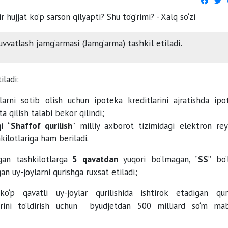
b-quvvatlash jamg‘armasi (Jamg‘arma) tashkil etiladi.
iladi:
larni sotib olish uchun ipoteka kreditlarini ajratishda ipo
a qilish talabi bekor qilindi;
i “
Shaffof qurilish
” milliy axborot tizimidagi elektron rey
hkilotlariga ham beriladi.
gan tashkilotlarga
5 qavatdan
yuqori bo‘lmagan, “
SS
” bo‘
n uy-joylarni qurishga ruxsat etiladi;
ko‘p qavatli uy-joylar qurilishida ishtirok etadigan quri
larini to‘ldirish uchun byudjetdan 500 milliard so‘m mab