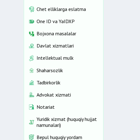
Chet elliklarga eslatma
One ID vа YaIDXP
Bojxona masalalar
Davlat xizmatlari
Intellektual mulk
Shaharsozlik
Tadbirkorlik
Advokat xizmati
Notariat
Yuridik xizmat (huquqiy hujjat
namunalari)
Bepul huquqiy yordam