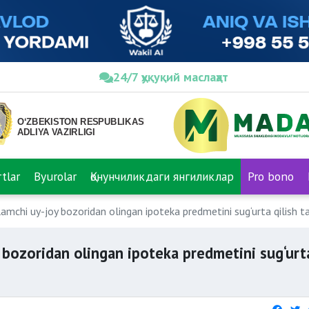
24/7 ҳуқуқий маслаҳат
tlar
Byurolar
Қонунчиликдаги янгиликлар
Pro bono
lamchi uy-joy bozoridan olingan ipoteka predmetini sug‘urta qilish tal
y bozoridan olingan ipoteka predmetini sug‘urt