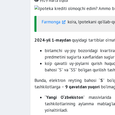
9929 marta o'qildi
Farmonga
ko‘ra, Ipotekani qo‘lla
2024-yil 1-maydan
quyidagi tartiblar o‘rnat
birlamchi uy-joy bozoridagi kvartira
predmetini sug‘urta xavflaridan sug‘urt
ko‘p qavatli uy-joylarni qurish huquq
bahosi “S” va “SS” bo‘lgan qurilish tas
Bunda, elektron reyting bahosi “
S
” bo‘l
tashkilotlarga –
9 qavatdan yuqori
bo‘lmaga
“
Yangi O‘zbekiston
” massivlarida 
tashkilotlarining aylanma mablag‘
yo‘naltiriladi.