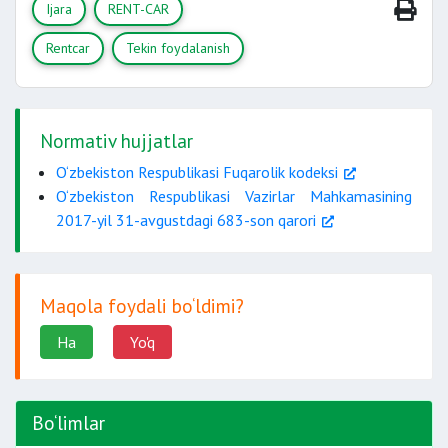
Ijara
RENT-CAR
Rentcar
Tekin foydalanish
Normativ hujjatlar
O‘zbekiston Respublikasi Fuqarolik kodeksi
O‘zbekiston Respublikasi Vazirlar Mahkamasining
2017-yil 31-avgustdagi 683-son qarori
Maqola foydali bo‘ldimi?
Ha
Yo'q
Bo‘limlar