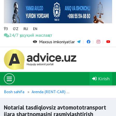
ЎЗ
O‘Z
RU
EN
24/7 ҳуқуқий маслаҳат
Maxsus imkoniyatlar
Kirish
Bosh sahifa
Arenda (RENT-CAR)
Notarial tasdiqlovsiz av
Notarial tasdiqlovsiz avtomototransport
ijara shartnomasini rasmiylashtirish