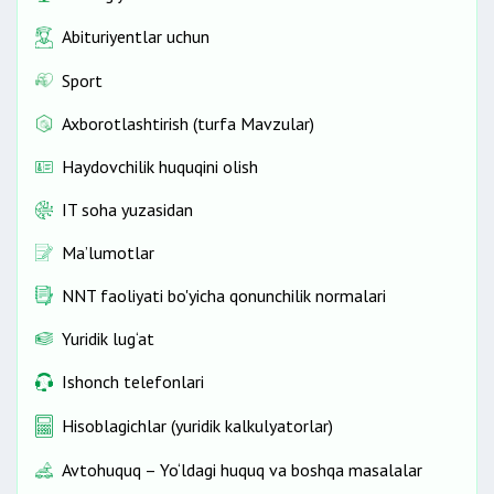
Abituriyentlar uchun
Sport
Axborotlashtirish (turfa Mavzular)
Haydovchilik huquqini olish
IT soha yuzasidan
Ma’lumotlar
NNT faoliyati bo'yicha qonunchilik normalari
Yuridik lug‘at
Ishonch telefonlari
Hisoblagichlar (yuridik kalkulyatorlar)
Avtohuquq – Yo‘ldagi huquq va boshqa masalalar