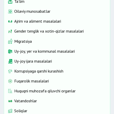
Ta’lim
Oilaviy munosabatlar
Ajrim va aliment masalalari
Gender tenglik va xotin-qizlar masalalari
Migratsiya
Uy-joy, yer va kommunal masalalari
Uy-joy ijara masalalari
Korrupsiyaga qarshi kurashish
Fuqarolik masalalari
Huquqni muhozafa qiluvchi organlar
Vatandoshlar
Soliqlar