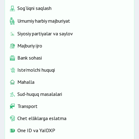
Sog‘liqni saqlash
Umumiy harbiy majburiyat
Siyosiy partiyalar va saylov
Majburiy ijro
Bank sohasi
Iste’molchi huquqi
Mahalla
Sud-huquq masalalari
Transport
Chet elliklarga eslatma
One ID vа YaIDXP