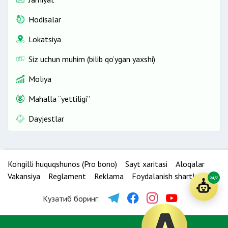
Hodisalar
Lokatsiya
Siz uchun muhim (bilib qo‘ygan yaxshi)
Moliya
Mahalla “yettiligi”
Dayjestlar
Ko‘ngilli huquqshunos (Pro bono)
Sayt xaritasi
Aloqalar
Vakansiya
Reglament
Reklama
Foydalanish shartlari
24/7
Кузатиб боринг: