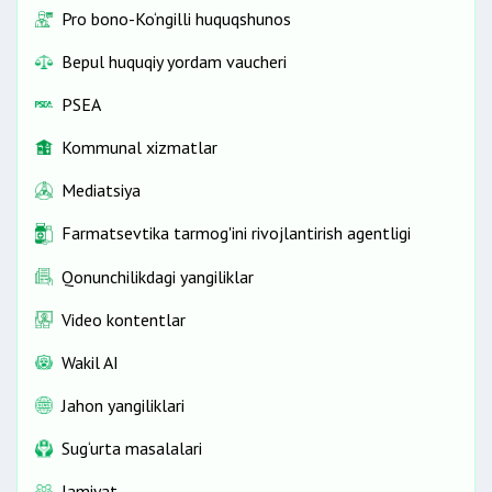
Pro bono-Ko‘ngilli huquqshunos
Bepul huquqiy yordam vaucheri
PSEA
Kommunal xizmatlar
Mediatsiya
Farmatsevtika tarmog'ini rivojlantirish agentligi
Qonunchilikdagi yangiliklar
Video kontentlar
Wakil AI
Jahon yangiliklari
Sug‘urta masalalari
Jamiyat