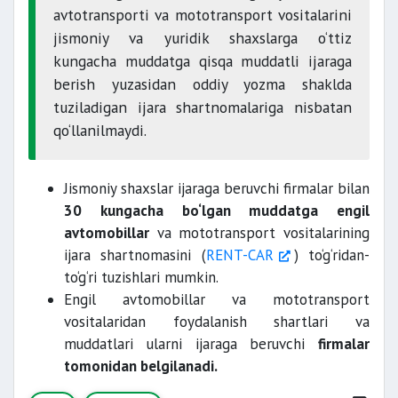
avtotransporti va mototransport vositalarini
jismoniy va yuridik shaxslarga o‘ttiz
kungacha muddatga qisqa muddatli ijaraga
berish yuzasidan oddiy yozma shaklda
tuziladigan ijara shartnomalariga nisbatan
qo‘llanilmaydi.
Jismoniy shaxslar ijaraga beruvchi firmalar bilan
30 kungacha bo‘lgan muddatga engil
avtomobillar
va mototransport vositalarining
ijara shartnomasini (
RENT-CAR
) to‘g‘ridan-
to‘g‘ri tuzishlari mumkin.
Engil avtomobillar va mototransport
vositalaridan foydalanish shartlari va
muddatlari ularni ijaraga beruvchi
firmalar
tomonidan belgilanadi.